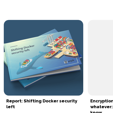
Report: Shifting Docker security
Encryption
left
whatever:
know