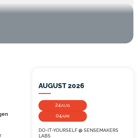
AUGUST 2026
24
AUG
gen
04
APR
DO-IT-YOURSELF @ SENSEMAKERS
r
LABS