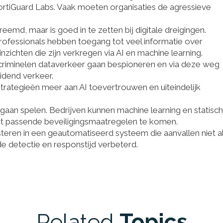
rtiGuard Labs. Vaak moeten organisaties de agressieve
eemd, maar is goed in te zetten bij digitale dreigingen.
rofessionals hebben toegang tot veel informatie over
zichten die zijn verkregen via AI en machine learning.
iminelen dataverkeer gaan bespioneren en via deze weg
idend verkeer.
 strategieën meer aan AI toevertrouwen en uiteindelijk
 gaan spelen. Bedrijven kunnen machine learning en statisc
ot passende beveiligingsmaatregelen te komen.
teren in een geautomatiseerd systeem die aanvallen niet a
 detectie en responstijd verbeterd.
Related
Topics