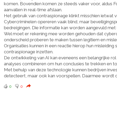
komen. Bovendien komen ze steeds vaker voor, aldus Fo
aanvallen in real-time afslaan.
Het gebruik van contraspionage klinkt misschien ietwat vr
Cybercriminelen opereren vaak blind, maar beveiligingsp
bedreigingen. Die informatie kan worden aangevuld met in
Wel moet er rekening mee worden gehouden dat cybercr
onderscheid proberen te maken tussen legitiem en misle
Organisaties kunnen in een reactie hierop hun misleiding
contraspionage inzetten.
De ontwikkeling van AI kan eveneens een belangrijke rol
analyses combineren om hun conclusies te trekken en t
Met behulp van deze technologie kunnen bedrijven inves
detecteert, maar ook kan voorspellen. Daarmee wordt de
0
0