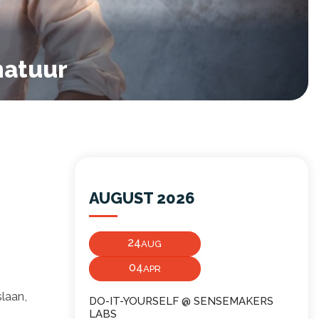
natuur
AUGUST 2026
24
AUG
04
APR
laan,
DO-IT-YOURSELF @ SENSEMAKERS
LABS