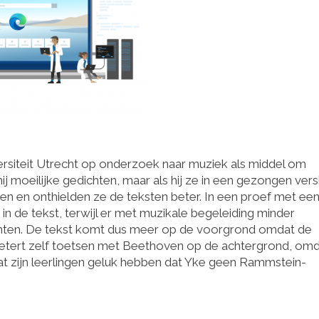
siteit Utrecht op onderzoek naar muziek als middel om
ij moeilijke gedichten, maar als hij ze in een gezongen vers
lgen en onthielden ze de teksten beter. In een proef met ee
 in de tekst, terwijl er met muzikale begeleiding minder
hten. De tekst komt dus meer op de voorgrond omdat de
etert zelf toetsen met Beethoven op de achtergrond, omda
dat zijn leerlingen geluk hebben dat Yke geen Rammstein-