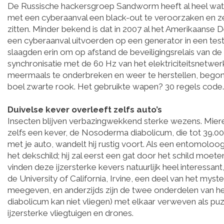
De Russische hackersgroep Sandworm heeft al heel wat o
met een cyberaanval een black-out te veroorzaken en 
zitten. Minder bekend is dat in 2007 al het Amerikaans
een cyberaanval uitvoerden op een generator in een tes
slaagden erin om op afstand de beveiligingsrelais van d
synchronisatie met de 60 Hz van het elektriciteitsnetwe
meermaals te onderbreken en weer te herstellen, begon d
boel zwarte rook. Het gebruikte wapen? 30 regels code
Duivelse kever overleeft zelfs auto’s
Insecten blijven verbazingwekkend sterke wezens. Miere
zelfs een kever, de Nosoderma diabolicum, die tot 39.000
met je auto, wandelt hij rustig voort. Als een entomolo
het dekschild; hij zal eerst een gat door het schild mo
vinden deze ijzersterke kevers natuurlijk heel interessant
de University of California, Irvine, een deel van het myst
meegeven, en anderzijds zijn de twee onderdelen van he
diabolicum kan niet vliegen) met elkaar verweven als p
ijzersterke vliegtuigen en drones.