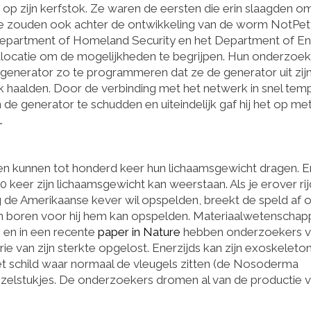
p zijn kerfstok. Ze waren de eersten die erin slaagden o
ze zouden ook achter de ontwikkeling van de worm NotPe
e Department of Homeland Security en het Department of E
tlocatie om de mogelijkheden te begrijpen. Hun onderzoek
e generator zo te programmeren dat ze de generator uit zij
rk haalden. Door de verbinding met het netwerk in snel tem
e generator te schudden en uiteindelijk gaf hij het op me
…
n kunnen tot honderd keer hun lichaamsgewicht dragen. Er
 keer zijn lichaamsgewicht kan weerstaan. Als je erover rij
og de Amerikaanse kever wil opspelden, breekt de speld af 
eten boren voor hij hem kan opspelden. Materiaalwetenschap
, en in een recente
paper in Nature
hebben onderzoekers 
erie van zijn sterkte opgelost. Enerzijds kan zijn exoskeleto
t schild waar normaal de vleugels zitten (de Nosoderma
uzzelstukjes. De onderzoekers dromen al van de productie 