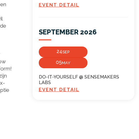
een
EVENT DETAIL
l
 de
SEPTEMBER 2026
24
SEP
r
now
05
MAY
form!
ijn
DO-IT-YOURSELF @ SENSEMAKERS
x-
LABS
ptie
EVENT DETAIL