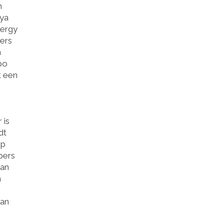
m
tya
nergy
ers
n
po
t een
 is
dt
op
pers
van
n
van