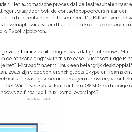
den. Het automatische proces dat de testresultaten naar 
ettingen, waardoor ook de contactopspoorders maar een
gen om hun contacten op te sommen. De Britse overheid wi
als tussenoplossing voor dit probleem kozen ze ervoor om
nere Excel-sjablonen…
dge voor Linux
zou uitbrengen, was dat groot nieuws. Maa
in de aankondiging: “With this release, Microsoft Edge is 
ie je het? Microsoft noemt Linux een belangrijk desktopplat
aan, zoals zijn videoconferencingtools Skype en Teams en z
el wat software gewoon in een eigen repository voor Linu
dt met het Windows Subsystem for Linux (WSL) een handige o
indows zelf naar de Linux-kernel overstapt?