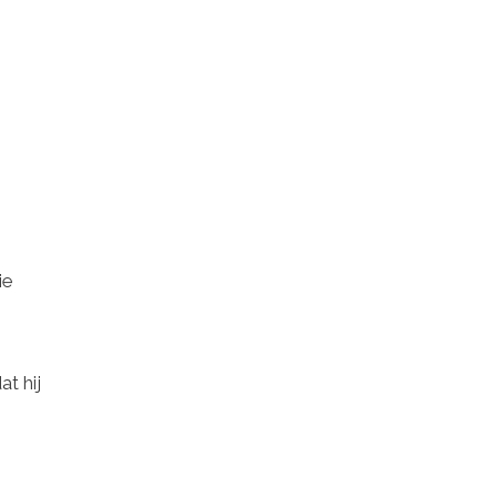
ie
n
t hij