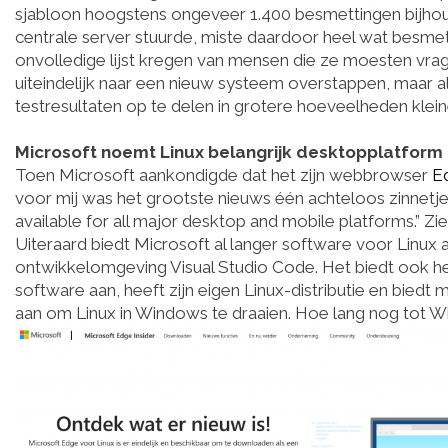
sjabloon hoogstens ongeveer 1.400 besmettingen bijhou
centrale server stuurde, miste daardoor heel wat besm
onvolledige lijst kregen van mensen die ze moesten vra
uiteindelijk naar een nieuw systeem overstappen, maar 
testresultaten op te delen in grotere hoeveelheden klei
Microsoft noemt Linux belangrijk desktopplatform
Toen Microsoft aankondigde dat het zijn webbrowser
E
voor mij was het grootste nieuws één achteloos zinnetje 
available for all major desktop and mobile platforms.” Z
Uiteraard biedt Microsoft al langer software voor Linux 
ontwikkelomgeving Visual Studio Code. Het biedt ook he
software aan, heeft zijn eigen Linux-distributie en bie
aan om Linux in Windows te draaien. Hoe lang nog tot W