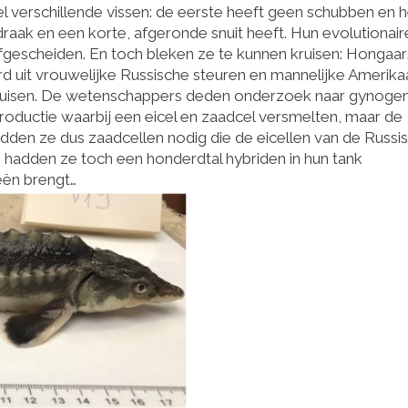
l verschillende vissen: de eerste heeft geen schubben en 
draak en een korte, afgeronde snuit heeft. Hun evolutionair
afgescheiden. En toch bleken ze te kunnen kruisen: Hongaa
d uit vrouwelijke Russische steuren en mannelijke Amerik
u kruisen. De wetenschappers deden onderzoek naar gynoge
productie waarbij een eicel en zaadcel versmelten, maar de
dden ze dus zaadcellen nodig die de eicellen van de Russi
e hadden ze toch een honderdtal hybriden in hun tank
eën brengt…