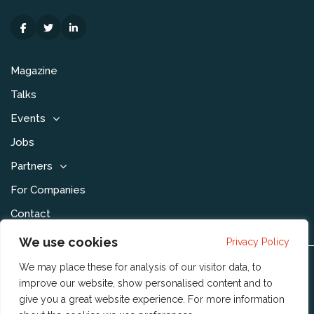
Magazine
Talks
Events
Jobs
Partners
For Companies
Contact
We use cookies
Privacy Policy
We may place these for analysis of our visitor data, to
Disclaimer & Voorwaarden
improve our website, show personalised content and to
Privacy Statement
give you a great website experience. For more information