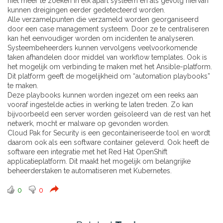
niet meer te zoeken in elk apart systeem en als gevolg hiervan
kunnen dreigingen eerder gedetecteerd worden.
Alle verzamelpunten die verzameld worden georganiseerd
door een case management systeem. Door ze te centraliseren
kan het eenvoudiger worden om incidenten te analyseren.
Systeembeheerders kunnen vervolgens veelvoorkomende
taken afhandelen door middel van workflow templates. Ook is
het mogelijk om verbinding te maken met het Ansible-platform.
Dit platform geeft de mogelijkheid om “automation playbooks”
te maken.
Deze playbooks kunnen worden ingezet om een reeks aan
vooraf ingestelde acties in werking te laten treden. Zo kan
bijvoorbeeld een server worden geïsoleerd van de rest van het
netwerk, mocht er malware op gevonden worden.
Cloud Pak for Security is een gecontaineriseerde tool en wordt
daarom ook als een software container geleverd. Ook heeft de
software een integratie met het Red Hat OpenShift
applicatieplatform. Dit maakt het mogelijk om belangrijke
beheerderstaken te automatiseren met Kubernetes.
0
0