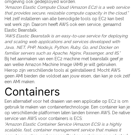
omgeving ook gedeployed worden.
“Amazon Elastic Compute Cloud (Amazon EC2) is a web service
that provides secure, resizable compute capacity in the cloud.”
Het zelf installeren van alle benodigde tools op EC2 kan best
wat werk zijn. Daarom heeft AWS ook een service, genaamd
Elastic Beanstalk.
“AWS Elastic Beanstalk is an easy-to-use service for deploying
and scaling web applications and services developed with
Java, .NET, PHP, Node.js, Python, Ruby, Go, and Docker on
familiar servers such as Apache, Nginx, Passenger, and IIS.”
Bij het aanmaken van een EC2 machine met beanstalk geef je
aan welke Amazon Machine Image (AMI) je wilt gebruiken.
Hierop zijn verschillende tools al geïnstalleerd. Mocht AWS
geen AMI bieden die voldoet aan jouw eisen, dan kan je ook zelf
een AMI maken.
Containers
Een alternatief voor het draaien van een applicatie op EC2 is om
gebruik te maken van containertechnologie. Een container kan je
op verschillende platformen laten landen binnen AWS. De native
service van AWS voor containers is ECS:
“Amazon Elastic Container Service (Amazon ECS) is a highly
scalable, fast, container management service that makes it