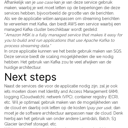
Afhankelijk van je
use case
kan je van deze service gebruik
maken, waarbij je wel moet letten op de beperkingen die deze
services hebben, bijvoorbeeld de grootte van de berichten.
Als we de applicatie willen aanpassen om streaming berichten
te verwerken met Kafka, dan biedt AWS een service waarbij een
managed Kafka cluster beschikbaar wordt gesteld:
“
Amazon MSK is a fully managed service that makes it easy for
you to build and run applications that use Apache Kafka to
process streaming data.”
In onze applicatie kunnen we het beste gebruik maken van SQS.
Deze service biedt de scaling mogelijkheden die we nodig
hebben. Het gebruik van Kafka zou te veel afwijken van de
huidige architectuur.
Next steps
Naast de services die voor de applicatie nodig zijn, zal je ook
iets moeten doen met Identity and Access Management (IAM),
logging (Cloudwatch), netwerk (VPC), container registry (ECR),
etc. Wil je optimaal gebruik maken van de mogelijkheden van
de cloud en daarbij ook letten op de kosten (
pay per use
), dan
moet je de software architectuur aanpassen naar de cloud. Denk
hierbij aan het gebruik van onder andere Lambda’s, Batch, S3
Glacier (archief storage), etc.