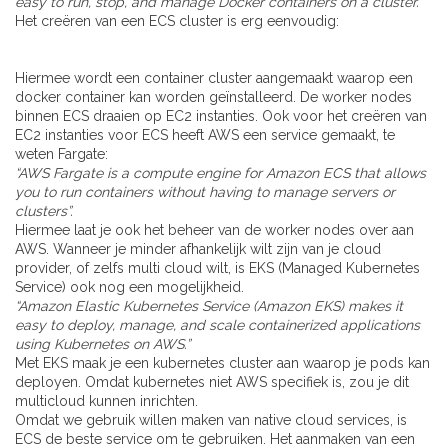
easy to run, stop, and manage Docker containers on a cluster.”
Het creëren van een ECS cluster is erg eenvoudig:
Hiermee wordt een container cluster aangemaakt waarop een
docker container kan worden geïnstalleerd. De worker nodes
binnen ECS draaien op EC2 instanties. Ook voor het creëren van
EC2 instanties voor ECS heeft AWS een service gemaakt, te
weten Fargate:
“AWS Fargate is a compute engine for Amazon ECS that allows
you to run containers without having to manage servers or
clusters”.
Hiermee laat je ook het beheer van de worker nodes over aan
AWS. Wanneer je minder afhankelijk wilt zijn van je cloud
provider, of zelfs multi cloud wilt, is EKS (Managed Kubernetes
Service) ook nog een mogelijkheid.
“Amazon Elastic Kubernetes Service (Amazon EKS) makes it
easy to deploy, manage, and scale containerized applications
using Kubernetes on AWS.”
Met EKS maak je een kubernetes cluster aan waarop je pods kan
deployen. Omdat kubernetes niet AWS specifiek is, zou je dit
multicloud kunnen inrichten.
Omdat we gebruik willen maken van native cloud services, is
ECS de beste service om te gebruiken. Het aanmaken van een