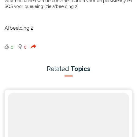
voor het runnen van de container, Aurora voor de persistency en
SQS voor queueing (zie afbeelding 2)
Afbeelding 2
0
0
Related
Topics