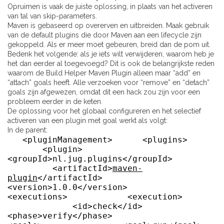
Opruimen is vaak de juiste oplossing, in plaats van het activeren
van tal van skip-parameters.
Maven is gebaseerd op overerven en uitbreiden. Maak gebruik
van de default plugins die door Maven aan een lifecycle zijn
gekoppeld. Als er meer moet gebeuren, breid dan de pom uit.
Bedenk het volgende: als je iets wilt verwijderen, waarom heb je
het dan eerder al toegevoegd? Dit is ook de belangrijkste reden
waarom de Build Helper Maven Plugin alleen maar “add” en
“attach” goals heeft. Alle verzoeken voor “remove” en “detach”
goals zijn afgewezen, omdat dit een hack zou zijn voor een
probleem eerder in de keten.
De oplossing voor het globaal configureren en het selectief
activeren van een plugin met goal werkt als volgt:
In de parent:
<pluginManagement> <plugins>
<plugin>
<groupId>nl.jug.plugins</groupId>
<artifactId>
maven-
plugin
</artifactId>
<version>1.0.0</version>
<executions> <execution>
<id>check</id>
<phase>verify</phase>