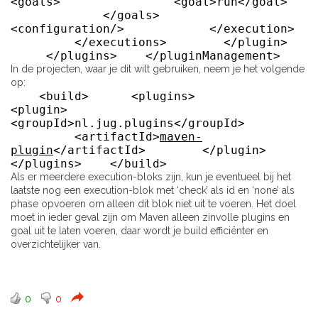
<goals> <goal>run</goal>
</goals>
<configuration/> </execution>
</executions> </plugin>
</plugins> </pluginManagement>
In de projecten, waar je dit wilt gebruiken, neem je het volgende
op:
<build> <plugins>
<plugin>
<groupId>nl.jug.plugins</groupId>
<artifactId>
maven-
plugin
</artifactId> </plugin>
</plugins> </build>
Als er meerdere execution-bloks zijn, kun je eventueel bij het
laatste nog een execution-blok met ‘check’ als id en ‘none’ als
phase opvoeren om alleen dit blok niet uit te voeren. Het doel
moet in ieder geval zijn om Maven alleen zinvolle plugins en
goal uit te laten voeren, daar wordt je build efficiënter en
overzichtelijker van.
0
0