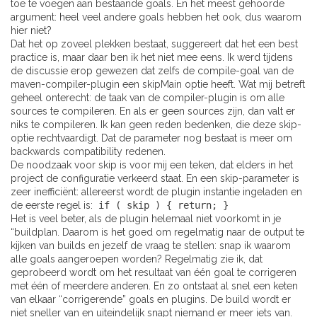
toe te voegen aan bestaande goals. En het meest gehoorde
argument: heel veel andere goals hebben het ook, dus waarom
hier niet?
Dat het op zoveel plekken bestaat, suggereert dat het een best
practice is, maar daar ben ik het niet mee eens. Ik werd tijdens
de discussie erop gewezen dat zelfs de compile-goal van de
maven-compiler-plugin een skipMain optie heeft. Wat mij betreft
geheel onterecht: de taak van de compiler-plugin is om alle
sources te compileren. En als er geen sources zijn, dan valt er
niks te compileren. Ik kan geen reden bedenken, die deze skip-
optie rechtvaardigt. Dat de parameter nog bestaat is meer om
backwards compatibility redenen.
De noodzaak voor skip is voor mij een teken, dat elders in het
project de configuratie verkeerd staat. En een skip-parameter is
zeer inefficiënt: allereerst wordt de plugin instantie ingeladen en
de eerste regel is:
if ( skip ) { return; }
Het is veel beter, als de plugin helemaal niet voorkomt in je
“buildplan. Daarom is het goed om regelmatig naar de output te
kijken van builds en jezelf de vraag te stellen: snap ik waarom
alle goals aangeroepen worden? Regelmatig zie ik, dat
geprobeerd wordt om het resultaat van één goal te corrigeren
met één of meerdere anderen. En zo ontstaat al snel een keten
van elkaar “corrigerende” goals en plugins. De build wordt er
niet sneller van en uiteindelijk snapt niemand er meer iets van.