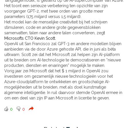
‘languagemodel’, is getraind op de AI-supercomputer van Azure.
Het toont een serieuze verbetering ten opzichte van zijn
voorganger GPT-2, met twee orden van grootte meer
parameters (175 miljard versus 1,5 miljard).
Het model kan de menselijke creativiteit bij het schrijven
stimuleren, code en andere grote gegevensblokken
samenvatten, talen naar andere talen converteren, zeg
t
Microsofts CTO Kevin Scott.
OpenAI uit San Francisco zal GPT-3 en andere modellen blijven
aanbieden via de door Azure gehoste API, die in juni als bèta
uitkwam. Scott zei dat het Microsoft zal helpen zijn AI-platform
uit te breiden om AI-technologie te democratiseren en “nieuwe
producten, diensten en ervaringen” mogelijk te maken.
Vorig jaar zei Microsoft dat het $ 1 miljard in OpenAI zou
investeren om gezamenlijk nieuwe technologieën voor het
Azure-cloudplatform te ontwikkelen en grootschalige AI-
mogelijkheden uit te breiden, met als doel kunstmatige
algemene intelligentie. In ruil daarvoor stemde OpenAI ermee in
om een ​​deel van zijn IP aan Microsoft in licentie te geven.
0
0