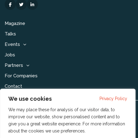
Magazine
Talks
Events
Jobs
Partners
For Companies
Contact
We use cookies
Privacy Policy
We may place these for analysis of our visitor data, to
Disclaimer & Voorwaarden
improve our website, show personalised content and to
Privacy Statement
give you a great website experience. For more information
about the cookies we use
preferences
.
Community Policy