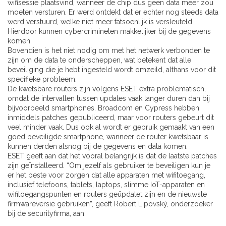
wifisessie plaatsvind, wanneer de chip dus geen data meer zou
moeten versturen. Er werd ontdekt dat er echter nog steeds data
werd verstuurd, welke niet meer fatsoenlijk is versleuteld.
Hierdoor kunnen cybercriminelen makkelijker bij de gegevens
komen.
Bovendien is het niet nodig om met het netwerk verbonden te
zijn om de data te onderscheppen, wat betekent dat alle
beveiliging die je hebt ingesteld wordt omzeild, althans voor dit
specifieke probleem.
De kwetsbare routers zijn volgens ESET extra problematisch,
omdat de intervallen tussen updates vaak langer duren dan bij
bijvoorbeeld smartphones. Broadcom en Cypress hebben
inmiddels patches gepubliceerd, maar voor routers gebeurt dit
veel minder vaak. Dus ook al wordt er gebruik gemaakt van een
goed beveiligde smartphone, wanneer de router kwetsbaar is
kunnen derden alsnog bij de gegevens en data komen.
ESET geeft aan dat het vooral belangrijk is dat de laatste patches
zijn geïnstalleerd. “Om jezelf als gebruiker te beveiligen kun je
er het beste voor zorgen dat alle apparaten met wifitoegang,
inclusief telefoons, tablets, laptops, slimme IoT-apparaten en
wifitoegangspunten en routers geüpdatet zijn en de nieuwste
firmwareversie gebruiken”, geeft Robert Lipovský, onderzoeker
bij de securityfirma, aan.