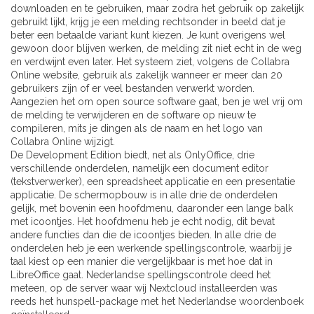
downloaden en te gebruiken, maar zodra het gebruik op zakelijk
gebruikt lijkt, krijg je een melding rechtsonder in beeld dat je
beter een betaalde variant kunt kiezen. Je kunt overigens wel
gewoon door blijven werken, de melding zit niet echt in de weg
en verdwijnt even later. Het systeem ziet, volgens de Collabra
Online website, gebruik als zakelijk wanneer er meer dan 20
gebruikers zijn of er veel bestanden verwerkt worden.
Aangezien het om open source software gaat, ben je wel vrij om
de melding te verwijderen en de software op nieuw te
compileren, mits je dingen als de naam en het logo van
Collabra Online wijzigt.
De Development Edition biedt, net als OnlyOffice, drie
verschillende onderdelen, namelijk een document editor
(tekstverwerker), een spreadsheet applicatie en een presentatie
applicatie. De schermopbouw is in alle drie de onderdelen
gelijk, met bovenin een hoofdmenu, daaronder een lange balk
met icoontjes. Het hoofdmenu heb je echt nodig, dit bevat
andere functies dan die de icoontjes bieden. In alle drie de
onderdelen heb je een werkende spellingscontrole, waarbij je
taal kiest op een manier die vergelijkbaar is met hoe dat in
LibreOffice gaat. Nederlandse spellingscontrole deed het
meteen, op de server waar wij Nextcloud installeerden was
reeds het hunspell-package met het Nederlandse woordenboek