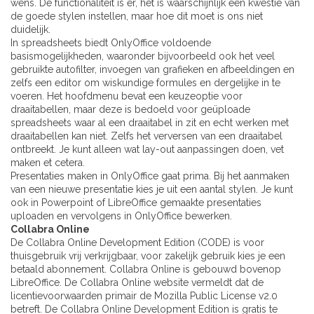
wens. De functionaliteit is er, het is waarschijnlijk een kwestie van
de goede stylen instellen, maar hoe dit moet is ons niet
duidelijk.
In spreadsheets biedt OnlyOffice voldoende
basismogelijkheden, waaronder bijvoorbeeld ook het veel
gebruikte autofilter, invoegen van grafieken en afbeeldingen en
zelfs een editor om wiskundige formules en dergelijke in te
voeren. Het hoofdmenu bevat een keuzeoptie voor
draaitabellen, maar deze is bedoeld voor geüploade
spreadsheets waar al een draaitabel in zit en echt werken met
draaitabellen kan niet. Zelfs het verversen van een draaitabel
ontbreekt. Je kunt alleen wat lay-out aanpassingen doen, vet
maken et cetera.
Presentaties maken in OnlyOffice gaat prima. Bij het aanmaken
van een nieuwe presentatie kies je uit een aantal stylen. Je kunt
ook in Powerpoint of LibreOffice gemaakte presentaties
uploaden en vervolgens in OnlyOffice bewerken.
Collabra Online
De Collabra Online Development Edition (CODE) is voor
thuisgebruik vrij verkrijgbaar, voor zakelijk gebruik kies je een
betaald abonnement. Collabra Online is gebouwd bovenop
LibreOffice. De Collabra Online website vermeldt dat de
licentievoorwaarden primair de Mozilla Public License v2.0
betreft. De Collabra Online Development Edition is gratis te