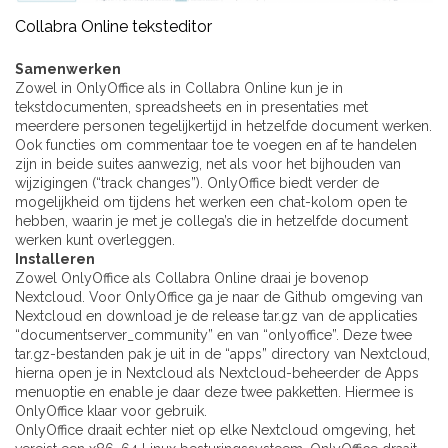
Collabra Online teksteditor
Samenwerken
Zowel in OnlyOffice als in Collabra Online kun je in
tekstdocumenten, spreadsheets en in presentaties met
meerdere personen tegelijkertijd in hetzelfde document werken.
Ook functies om commentaar toe te voegen en af te handelen
zijn in beide suites aanwezig, net als voor het bijhouden van
wijzigingen (“track changes”). OnlyOffice biedt verder de
mogelijkheid om tijdens het werken een chat-kolom open te
hebben, waarin je met je collega’s die in hetzelfde document
werken kunt overleggen.
Installeren
Zowel OnlyOffice als Collabra Online draai je bovenop
Nextcloud. Voor OnlyOffice ga je naar de Github omgeving van
Nextcloud en download je de release tar.gz van de applicaties
“documentserver_community” en van “onlyoffice”. Deze twee
tar.gz-bestanden pak je uit in de “apps” directory van Nextcloud,
hierna open je in Nextcloud als Nextcloud-beheerder de Apps
menuoptie en enable je daar deze twee pakketten. Hiermee is
OnlyOffice klaar voor gebruik.
OnlyOffice draait echter niet op elke Nextcloud omgeving, het