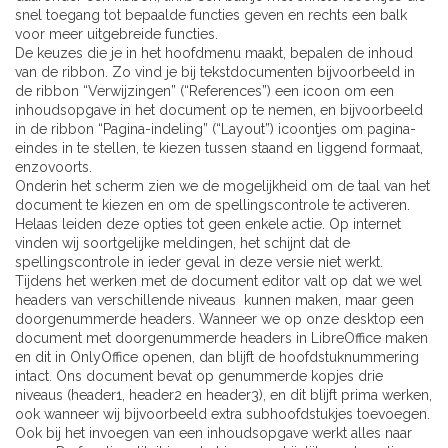
snel toegang tot bepaalde functies geven en rechts een balk
voor meer uitgebreide functies.
De keuzes die je in het hoofdmenu maakt, bepalen de inhoud
van de ribbon. Zo vind je bij tekstdocumenten bijvoorbeeld in
de ribbon “Verwijzingen” (“References”) een icoon om een
inhoudsopgave in het document op te nemen, en bijvoorbeeld
in de ribbon “Pagina-indeling” (“Layout”) icoontjes om pagina-
eindes in te stellen, te kiezen tussen staand en liggend formaat,
enzovoorts.
Onderin het scherm zien we de mogelijkheid om de taal van het
document te kiezen en om de spellingscontrole te activeren.
Helaas leiden deze opties tot geen enkele actie. Op internet
vinden wij soortgelijke meldingen, het schijnt dat de
spellingscontrole in ieder geval in deze versie niet werkt.
Tijdens het werken met de document editor valt op dat we wel
headers van verschillende niveaus kunnen maken, maar geen
doorgenummerde headers. Wanneer we op onze desktop een
document met doorgenummerde headers in LibreOffice maken
en dit in OnlyOffice openen, dan blijft de hoofdstuknummering
intact. Ons document bevat op genummerde kopjes drie
niveaus (header1, header2 en header3), en dit blijft prima werken,
ook wanneer wij bijvoorbeeld extra subhoofdstukjes toevoegen.
Ook bij het invoegen van een inhoudsopgave werkt alles naar