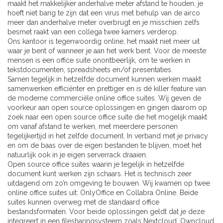
maakt het makkelijker anderhalve meter afstand te houden, je
hoeft niet bang te zijn dat een virus met behulp van de airco
meer dan anderhalve meter overbrugt en je misschien zelfs
besmet raakt van een collega twee kamers verderop.
Ons kantoor is tegenwoordig online, het maakt niet meer uit
waar je bent of wanneer je aan het werk bent. Voor de meeste
mensen is een office suite onontbeerlijk, om te werken in
tekstdocumenten, spreadsheets en/of presentaties.
Samen tegelijk in hetzelfde document kunnen werken maakt
samenwerken efficiënter en prettiger en is dé killer feature van
de moderne commerciële online office suites. Wij geven de
voorkeur aan open source oplossingen en gingen daarom op
zoek naar een open source office suite die het mogelijk maakt
om vanaf afstand te werken, met meerdere personen
tegelijkertijd in het zelfde document. In verband met je privacy
en om de baas over de eigen bestanden te blijven, moet het
natuurlijk ook in je eigen serverrack draaien.
Open source office suites waarin je tegelijk in hetzelfde
document kunt werken zijn schaars. Het is technisch zeer
uitdagend om zo’n omgeving te bouwen. Wij kwamen op twee
online office suites uit: OnlyOffice en Collabra Online. Beide
suites kunnen overweg met de standaard office
bestandsformaten. Voor beide oplossingen geldt dat je deze
integreert in een filesharingsysteem zoals Nextcloud, Owncloud