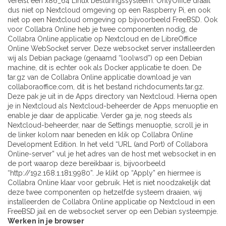
vereist een x86_64 Linux besturingssysteem. OnlyOffice draait
dus niet op Nextcloud omgeving op een Raspberry Pi, en ook
niet op een Nextcloud omgeving op bijvoorbeeld FreeBSD. Ook
voor Collabra Online heb je twee componenten nodig, de
Collabra Online applicatie op Nextcloud en de LibreOffice
Online WebSocket server. Deze websocket server installeerden
wij als Debian package (genaamd “loolwsd”) op een Debian
machine, dit is echter ook als Docker applicatie te doen. De
tar.gz van de Collabra Online applicatie download je van
collaboraoffice.com, dit is het bestand richdocuments.tar.gz.
Deze pak je uit in de Apps directory van Nextcloud. Hierna open
je in Nextcloud als Nextcloud-beheerder de Apps menuoptie en
enable je daar de applicatie. Verder ga je, nog steeds als
Nextcloud-beheerder, naar de Settings menuoptie, scroll je in
de linker kolom naar beneden en klik op Collabra Online
Development Edition. In het veld “URL (and Port) of Collabora
Online-server” vul je het adres van de host met websocket in en
de port waarop deze bereikbaar is, bijvoorbeeld
“http://192.168.1.181:9980”. Je klikt op “Apply” en hiermee is
Collabra Online klaar voor gebruik. Het is niet noodzakelijk dat
deze twee componenten op hetzelfde systeem draaien, wij
installeerden de Collabra Online applicatie op Nextcloud in een
FreeBSD jail en de websocket server op een Debian systeempje.
Werken in je browser