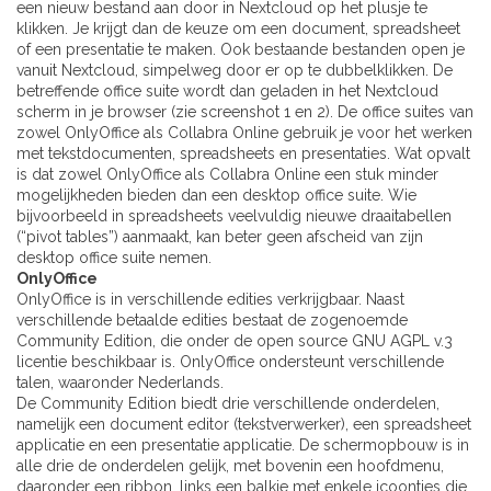
een nieuw bestand aan door in Nextcloud op het plusje te
klikken. Je krijgt dan de keuze om een document, spreadsheet
of een presentatie te maken. Ook bestaande bestanden open je
vanuit Nextcloud, simpelweg door er op te dubbelklikken. De
betreffende office suite wordt dan geladen in het Nextcloud
scherm in je browser (zie screenshot 1 en 2). De office suites van
zowel OnlyOffice als Collabra Online gebruik je voor het werken
met tekstdocumenten, spreadsheets en presentaties. Wat opvalt
is dat zowel OnlyOffice als Collabra Online een stuk minder
mogelijkheden bieden dan een desktop office suite. Wie
bijvoorbeeld in spreadsheets veelvuldig nieuwe draaitabellen
(“pivot tables”) aanmaakt, kan beter geen afscheid van zijn
desktop office suite nemen.
OnlyOffice
OnlyOffice is in verschillende edities verkrijgbaar. Naast
verschillende betaalde edities bestaat de zogenoemde
Community Edition, die onder de open source GNU AGPL v.3
licentie beschikbaar is. OnlyOffice ondersteunt verschillende
talen, waaronder Nederlands.
De Community Edition biedt drie verschillende onderdelen,
namelijk een document editor (tekstverwerker), een spreadsheet
applicatie en een presentatie applicatie. De schermopbouw is in
alle drie de onderdelen gelijk, met bovenin een hoofdmenu,
daaronder een ribbon, links een balkje met enkele icoontjes die