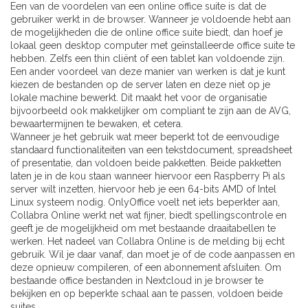
Een van de voordelen van een online office suite is dat de
gebruiker werkt in de browser. Wanneer je voldoende hebt aan
de mogelijkheden die de online office suite biedt, dan hoef je
lokaal geen desktop computer met geïnstalleerde office suite te
hebben. Zelfs een thin cliënt of een tablet kan voldoende zijn.
Een ander voordeel van deze manier van werken is dat je kunt
kiezen de bestanden op de server laten en deze niet op je
lokale machine bewerkt. Dit maakt het voor de organisatie
bijvoorbeeld ook makkelijker om compliant te zijn aan de AVG,
bewaartermijnen te bewaken, et cetera.
Wanneer je het gebruik wat meer beperkt tot de eenvoudige
standaard functionaliteiten van een tekstdocument, spreadsheet
of presentatie, dan voldoen beide pakketten. Beide pakketten
laten je in de kou staan wanneer hiervoor een Raspberry Pi als
server wilt inzetten, hiervoor heb je een 64-bits AMD of Intel
Linux systeem nodig. OnlyOffice voelt net iets beperkter aan,
Collabra Online werkt net wat fijner, biedt spellingscontrole en
geeft je de mogelijkheid om met bestaande draaitabellen te
werken. Het nadeel van Collabra Online is de melding bij echt
gebruik. Wil je daar vanaf, dan moet je of de code aanpassen en
deze opnieuw compileren, of een abonnement afsluiten. Om
bestaande office bestanden in Nextcloud in je browser te
bekijken en op beperkte schaal aan te passen, voldoen beide
suites.