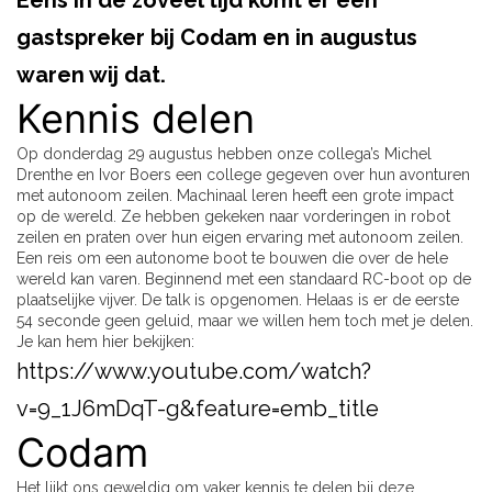
Eens in de zoveel tijd komt er een
gastspreker bij Codam en in augustus
waren wij dat.
Kennis delen
Op donderdag 29 augustus hebben onze collega’s Michel
Drenthe en Ivor Boers een college gegeven over hun avonturen
met autonoom zeilen. Machinaal leren heeft een grote impact
op de wereld. Ze hebben gekeken naar vorderingen in robot
zeilen en praten over hun eigen ervaring met autonoom zeilen.
Een reis om een autonome boot te bouwen die over de hele
wereld kan varen. Beginnend met een standaard RC-boot op de
plaatselijke vijver. De talk is opgenomen. Helaas is er de eerste
54 seconde geen geluid, maar we willen hem toch met je delen.
Je kan hem hier bekijken:
https://www.youtube.com/watch?
v=9_1J6mDqT-g&feature=emb_title
Codam
Het lijkt ons geweldig om vaker kennis te delen bij deze