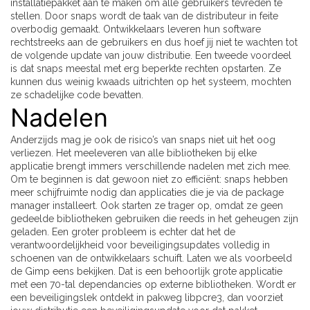
installatiepakket aan te maken om alle gebruikers tevreden te
stellen. Door snaps wordt de taak van de distributeur in feite
overbodig gemaakt. Ontwikkelaars leveren hun software
rechtstreeks aan de gebruikers en dus hoef jij niet te wachten tot
de volgende update van jouw distributie. Een tweede voordeel
is dat snaps meestal met erg beperkte rechten opstarten. Ze
kunnen dus weinig kwaads uitrichten op het systeem, mochten
ze schadelijke code bevatten.
Nadelen
Anderzijds mag je ook de risico’s van snaps niet uit het oog
verliezen. Het meeleveren van alle bibliotheken bij elke
applicatie brengt immers verschillende nadelen met zich mee.
Om te beginnen is dat gewoon niet zo efficiënt: snaps hebben
meer schijfruimte nodig dan applicaties die je via de package
manager installeert. Ook starten ze trager op, omdat ze geen
gedeelde bibliotheken gebruiken die reeds in het geheugen zijn
geladen. Een groter probleem is echter dat het de
verantwoordelijkheid voor beveiligingsupdates volledig in
schoenen van de ontwikkelaars schuift. Laten we als voorbeeld
de Gimp eens bekijken. Dat is een behoorlijk grote applicatie
met een 70-tal dependancies op externe bibliotheken. Wordt er
een beveiligingslek ontdekt in pakweg libpcre3, dan voorziet