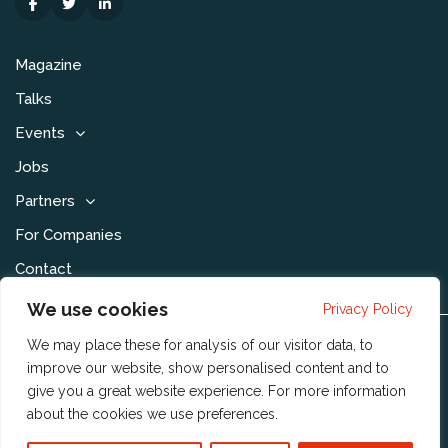
Magazine
Talks
Events
Jobs
Partners
For Companies
Contact
We use cookies
Privacy Policy
We may place these for analysis of our visitor data, to
Disclaimer & Voorwaarden
improve our website, show personalised content and to
Privacy Statement
give you a great website experience. For more information
about the cookies we use
preferences
.
Community Policy