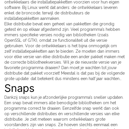
ontwikkelaars die installatiepakketten voorzien voor hun eigen
software. Bij Linux werkt dat anders: de ontwikkelaars leveren
enkel de broncode, terwijl de distributeurs de
installatiepakketten aanmaken.
Elke distributie bevat een geheel van pakketten die grondig
getest én op elkaar afgestemd zijn. Veel programma’s hebben
immers specifieke versies nodig van bibliotheken (zoals
OpenSSL of GTK), omdat ze functionaliteit uit die versie
gebruiken. Voor de ontwikkelaars is het bijna onmogelijk om
zelf installatiepakketten aan te bieden. Ze moeten dan immers
voor élke versie van élke distributie een ander pakket maken met
de correcte bibliotheekversies. Wil je de nieuwste versie van je
favoriete programma draaien? Dan moet je wachten tot jouw
distributie dat pakket voorziet! Meestal is dat pas bij de volgende
grote update: dat betekent dus minstens een half jaar wachten…
Snaps
Dankzij snaps kun je afzonderlijke programma’s sneller updaten.
Een snap bevat immers álle benodigde bibliotheken om het
programma correct te draaien. Eenzelfde snap werkt dan ook
op verschillende distributies én verschillende versies van elke
distributie. Je ziet meteen waarom ontwikkelaars grote
voorstanders zijn van snaps. Ze hoeven slechts eenmaal een