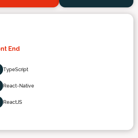
ont End
TypeScript
React-Native
ReactJS