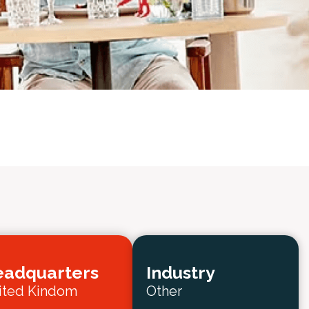
adquarters
Industry
ited Kindom
Other