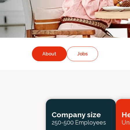
About
Jobs
Company size
He
250-500 Employees
Un