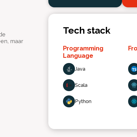
Tech stack
de
een, maar
Programming
Fr
Language
Java
Scala
Python