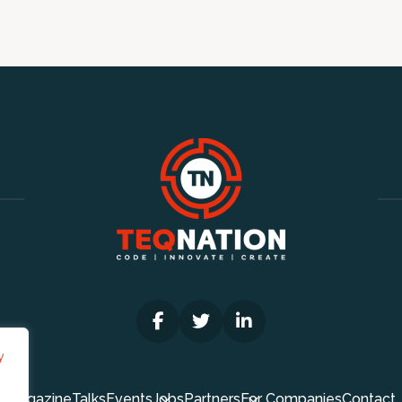
y
Magazine
Talks
Events
Jobs
Partners
For Companies
Contact