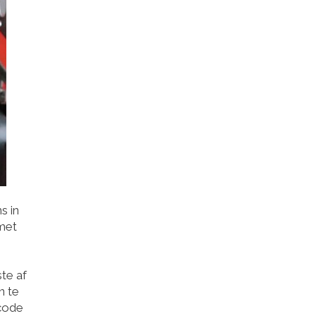
s in
met
te af
n te
 code