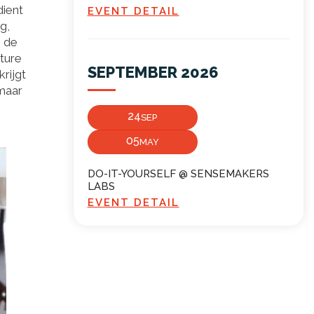
dient
EVENT DETAIL
g,
n de
ture
SEPTEMBER 2026
rijgt
 maar
24
SEP
05
MAY
DO-IT-YOURSELF @ SENSEMAKERS
LABS
EVENT DETAIL