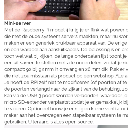
Mini-server
Met de Raspberry Pi model 4 krijg je er flink wat power bi
die met de oude systeem servers maakten, maar nu word
maken er een generiek bruikbaar apparaat van. De enige 
en een warboel aan aansluitkabels. De oplossing is en pr
toch wel wat bij kijken, de lange onderdelen lijst toont 
een kit samen te stellen met alle onderdelen, zodat je nie
compact: 92 bij 92 mm in omvang en 26 mm dik. Plak er 
die niet zou misstaan als product op een webshop. Alle 
Je hoeft de RPi zelf niet te modificeren (of poorten af t
de poorten verlengd naar de zijkant van de behuizing
kan via de USB 3 poort worden verbonden, waardoor je 
micro SD-extender verplaatst zodat je er gemakkelijk bi
te voeren. Optioneel bouw je er nog en kleine ventilator
maker aan het overwegen een stapelbaar systeem te mak
gebruiken. Uiteraard is alles open source.