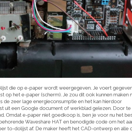
olijst die op e-paper wordt weergegeven. Je voert gegeven
t op het e-paper (scherm). Je zou dit ook kunnen maken 
s de zeer lage energieconsumptie en het kan hierdoor
kst uit een Google document of werkblad gelezen. Door te
d. Omdat e-paper niet goedkoop is, ben je voor nu het bes
bijbehorende Waveshare HAT en benodigde code om het aa
er to-dolijst af. De maker heeft het CAD-ontwerp en alle