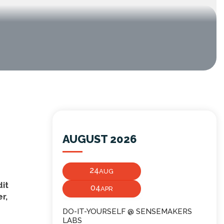
AUGUST 2026
24
AUG
it
04
APR
r,
DO-IT-YOURSELF @ SENSEMAKERS
LABS