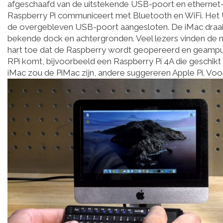
afgeschaafd van de uitstekende USB-poort en ethernet-
Raspberry Pi communiceert met Bluetooth en WiFi. Het
de overgebleven USB-poort aangesloten. De iMac draait 
bekende dock en achtergronden. Veel lezers vinden de mod
hart toe dat de Raspberry wordt geopereerd en geampute
RPi komt, bijvoorbeeld een Raspberry Pi 4A die geschikt
iMac zou de PiMac zijn, andere suggereren Apple Pi. Voor