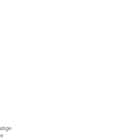
atige
je