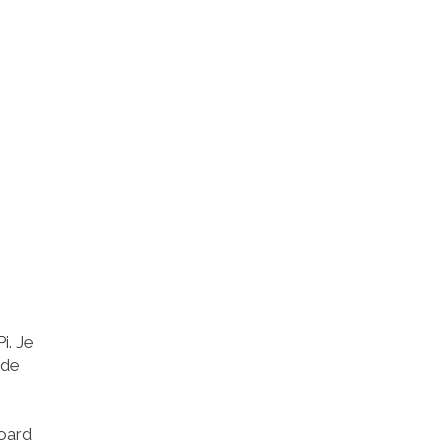
i. Je
 de
Board