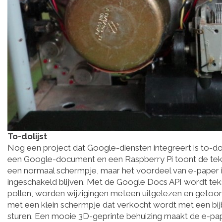
To-dolijst
Nog een project dat Google-diensten integreert is to-d
een Google-document en een Raspberry Pi toont de teks
een normaal schermpje, maar het voordeel van e-paper i
ingeschakeld blijven. Met de Google Docs API wordt te
pollen, worden wijzigingen meteen uitgelezen en getoon
met een klein schermpje dat verkocht wordt met een 
sturen. Een mooie 3D-geprinte behuizing maakt de e-pap