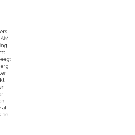
kers
 RAM
ing
omt
weegt
 erg
ter
kt.
en
er
en
 af
s de