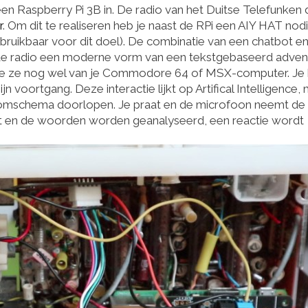
een Raspberry Pi 3B in. De radio van het Duitse Telefunken 
r
. Om dit te realiseren heb je naast de RPi een AIY HAT nodi
rbruikbaar voor dit doel). De combinatie van een chatbot e
 de radio een moderne vorm van een tekstgebaseerd adven
 je ze nog wel van je Commodore 64 of MSX-computer. Je k
n voortgang. Deze interactie lijkt op Artifical Intelligence,
troomschema doorlopen. Je praat en de microfoon neemt de
t en de woorden worden geanalyseerd, een reactie wordt