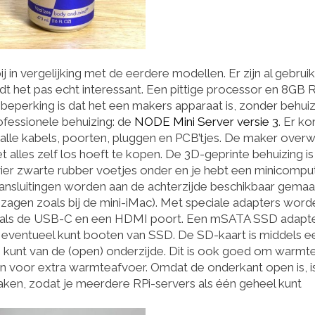
j in vergelijking met de eerdere modellen. Er zijn al gebrui
t het pas echt interessant. Een pittige processor en 8GB
beperking is dat het een makers apparaat is, zonder behuiz
ofessionele behuizing: de
NODE Mini Server versie 3
. Er k
je alle kabels, poorten, pluggen en PCB’tjes. De maker over
t alles zelf los hoeft te kopen. De 3D-geprinte behuizing is
vier zwarte rubber voetjes onder en je hebt een minicompu
aansluitingen worden aan de achterzijde beschikbaar gemaa
e zagen zoals bij de mini-iMac). Met speciale adapters word
, zoals de USB-C en een HDMI poort. Een mSATA SSD adapt
eventueel kunt booten van SSD. De SD-kaart is middels e
j kunt van de (open) onderzijde. Dit is ook goed om warmte
 in voor extra warmteafvoer. Omdat de onderkant open is, i
en, zodat je meerdere RPi-servers als één geheel kunt