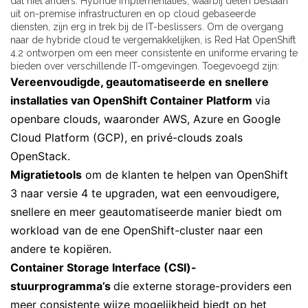
dat niet anders. Hybride implementaties, waarbij delen bestaan
uit on-premise infrastructuren en op cloud gebaseerde
diensten, zijn erg in trek bij de IT-beslissers. Om de overgang
naar de hybride cloud te vergemakkelijken, is Red Hat OpenShift
4.2 ontworpen om een meer consistente en uniforme ervaring te
bieden over verschillende IT-omgevingen. Toegevoegd zijn:
Vereenvoudigde, geautomatiseerde en snellere
installaties van
OpenShift Container Platform
via
openbare clouds, waaronder AWS, Azure en Google
Cloud Platform (GCP), en privé-clouds zoals
OpenStack.
Migratietools
om de klanten te helpen van OpenShift
3 naar versie 4 te upgraden, wat een eenvoudigere,
snellere en meer geautomatiseerde manier biedt om
workload van de ene OpenShift-cluster naar een
andere te kopiëren.
Container Storage Interface (CSI)-
stuurprogramma’s
die externe storage-providers een
meer consistente wijze mogelijkheid biedt op het