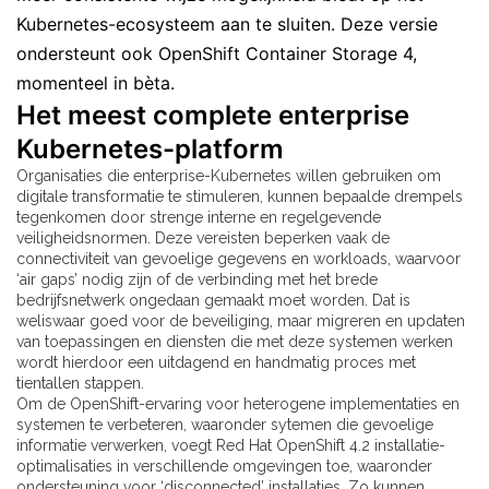
Kubernetes-ecosysteem aan te sluiten. Deze versie
ondersteunt ook OpenShift Container Storage 4,
momenteel in
bèta.
Het meest complete enterprise
Kubernetes-platform
Organisaties die enterprise-Kubernetes willen gebruiken om
digitale transformatie te stimuleren, kunnen bepaalde drempels
tegenkomen door strenge interne en regelgevende
veiligheidsnormen. Deze vereisten beperken vaak de
connectiviteit van gevoelige gegevens en workloads, waarvoor
‘air gaps’ nodig zijn of de verbinding met het brede
bedrijfsnetwerk ongedaan gemaakt moet worden. Dat is
weliswaar goed voor de beveiliging, maar migreren en updaten
van toepassingen en diensten die met deze systemen werken
wordt hierdoor een uitdagend en handmatig proces met
tientallen stappen.
Om de OpenShift-ervaring voor heterogene implementaties en
systemen te verbeteren, waaronder sytemen die gevoelige
informatie verwerken, voegt Red Hat OpenShift 4.2 installatie-
optimalisaties in verschillende omgevingen toe, waaronder
ondersteuning voor ‘disconnected’ installaties. Zo kunnen