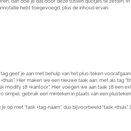
oeren, dan doe je dat door deze tussen quotjes te zetten. In
 annotatie hebt toegevoegd, plus de inhoud ervan.
Een tag geef je aan met behulp van het plus-teken voorafgaa
+thuis”. Hier maken we een nieuwe taak aan, met als tag “thu
ask modify 18 +kantoor”. Hier voegen we aan taak 18 een ex
zo simpel, gebruik een minteken in plaats van een plusteken
e op met “task +tag-naam”, dus bijvoorbeeld “task +thuis”. 