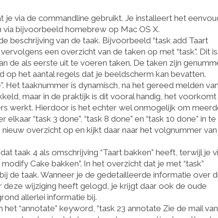
je via de commandline gebruikt. Je installeert het eenvou
n via bijvoorbeeld homebrew op Mac OS X.
de beschrijving van de taak. Bijvoorbeeld “task add Taart
vervolgens een overzicht van de taken op met “task”. Dit i
van de als eerste uit te voeren taken. De taken zijn genum
md op het aantal regels dat je beeldscherm kan bevatten.
ne”. Het taaknummer is dynamisch, na het gereed melden va
keld, maar in de praktijk is dit vooral handig, het voorkomt
mmers werkt. Hierdoor is het echter wel onmogelijk om meer
 elkaar “task 3 done”, “task 8 done” en “task 10 done” in te
 nieuw overzicht op en kijkt daar naar het volgnummer van
t taak 4 als omschrijving “Taart bakken” heeft, terwijl je vi
4 modify Cake bakken”. In het overzicht dat je met “task”
 bij de taak. Wanneer je de gedetailleerde informatie over 
r deze wijziging heeft gelogd, je krijgt daar ook de oude
nd allerlei informatie bij.
 het “annotate” keyword, “task 23 annotate Zie de mail van