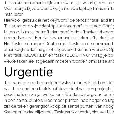
Taken kunnen afhankelijk van elkaar zijn, waarbij eerst 
Wanneer je bijvoorbeeld op je nieuwe laptop Linux en Tas
installeren.
Hiervoor gebruik je het keyword “depends:”. “task add Inst
Taskwarrior project:laptop +taskwarrior”, “task add Confi
taken 21 t/m 23 betreft, dan geef je de afhankelijkheden
depends:21-22”. Een taak waar andere taken afhankelijk van
Het task next rapport (dat je met “task” op de command
afhankelijkheden nog niet uitgevoerd kunnen worden. Op
Met “task +BLOCKED” en “task +BLOCKING” vraag je op 
welke taken eerst gedaan moeten worden omdat ze an
Urgentie
Taskwarrior heeft een eigen systeem ontwikkeld om de ur
naar hoe oud een taak is, of deze deel van een project uit
deadline is en zo ja, welke, enz. Op de achtergrond bere
in een aantal punten. Hoe meer punten, hoe hoger de urgen
zijn de taken gerangschikt op dit aantal punten, van hoog
Wanneer je dagelijks met Taskwarrior werkt, nieuwe tak