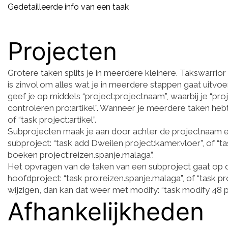
Gedetailleerde info van een taak
Projecten
Grotere taken splits je in meerdere kleinere. Takswarri
is zinvol om alles wat je in meerdere stappen gaat uitvo
geef je op middels “project:projectnaam”, waarbij je “proje
controleren pro:artikel”. Wanneer je meerdere taken hebt m
of “task project:artikel”.
Subprojecten maak je aan door achter de projectnaam 
subproject: “task add Dweilen project:kamer.vloer”, of “t
boeken project:reizen.spanje.malaga”.
Het opvragen van de taken van een subproject gaat op 
hoofdproject: “task pro:reizen.spanje.malaga”, of “task pr
wijzigen, dan kan dat weer met modify: “task modify 48 p
Afhankelijkheden