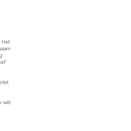
. Het
tnaam
g
kel”
otel
 wilt