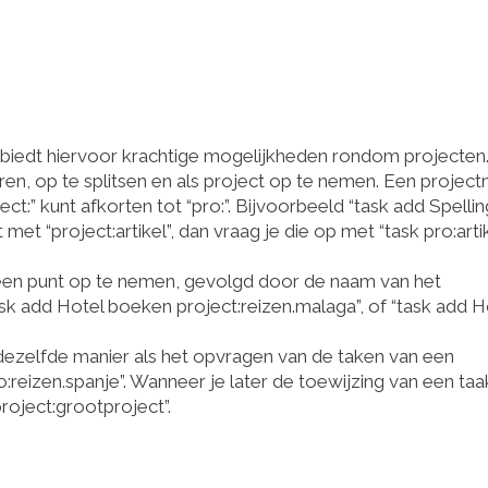
or biedt hiervoor krachtige mogelijkheden rondom projecten
eren, op te splitsen en als project op te nemen. Een projec
ct:” kunt afkorten tot “pro:”. Bijvoorbeeld “task add Spellin
et “project:artikel”, dan vraag je die op met “task pro:arti
een punt op te nemen, gevolgd door de naam van het
ask add Hotel boeken project:reizen.malaga”, of “task add H
dezelfde manier als het opvragen van de taken van een
o:reizen.spanje”. Wanneer je later de toewijzing van een taak
roject:grootproject”.