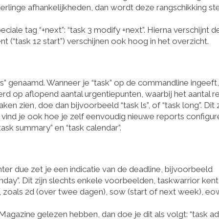
derlinge afhankelijkheden, dan wordt deze rangschikking st
iale tag “+next”: “task 3 modify +next”. Hierna verschijnt 
t (“task 12 start”) verschijnen ook hoog in het overzicht.
ts” genaamd. Wanneer je “task” op de commandline ingeeft, 
teerd op aflopend aantal urgentiepunten, waarbij het aantal r
en zien, doe dan bijvoorbeeld “task ls”, of “task long”. Dit z
vind je ook hoe je zelf eenvoudig nieuwe reports configur
task summary” en “task calendar”.
ter due zet je een indicatie van de deadline, bijvoorbeeld
day”. Dit zijn slechts enkele voorbeelden, taskwarrior ken
 zoals 2d (over twee dagen), sow (start of next week), eo
 Magazine gelezen hebben, dan doe je dit als volgt: “task a