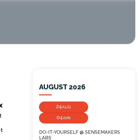
AUGUST 2026
x
24
AUG
t
04
APR
et
DO-IT-YOURSELF @ SENSEMAKERS
LABS