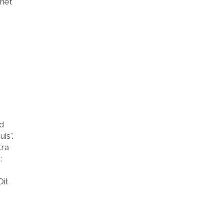
 het
nd
is”.
tra
:
Dit