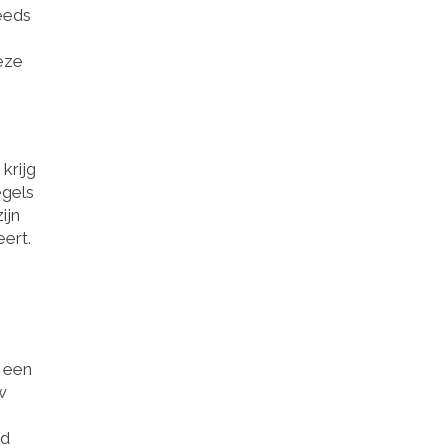
eeds
deze
krijg
egels
ijn
eert.
t een
w
dd