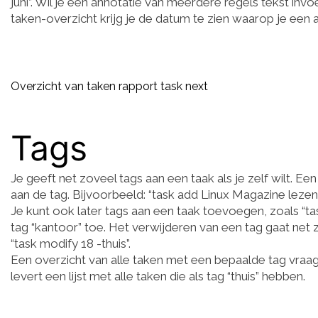
juni”. Wil je een annotatie van meerdere regels tekst inv
taken-overzicht krijg je de datum te zien waarop je een
Overzicht van taken rapport task next
Tags
Je geeft net zoveel tags aan een taak als je zelf wilt. 
aan de tag. Bijvoorbeeld: “task add Linux Magazine lezen 
Je kunt ook later tags aan een taak toevoegen, zoals “t
tag “kantoor” toe. Het verwijderen van een tag gaat net 
“task modify 18 -thuis”.
Een overzicht van alle taken met een bepaalde tag vraag j
levert een lijst met alle taken die als tag “thuis” hebben.