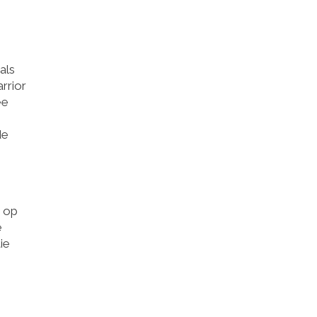
als
rrior
ee
de
k op
e
ie