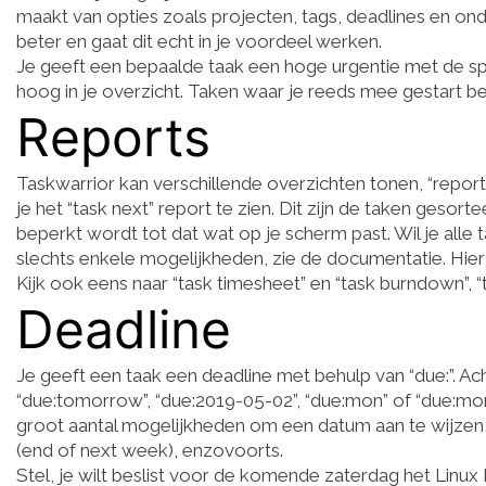
maakt van opties zoals projecten, tags, deadlines en on
beter en gaat dit echt in je voordeel werken.
Je geeft een bepaalde taak een hoge urgentie met de spec
hoog in je overzicht. Taken waar je reeds mee gestart ben
Reports
Taskwarrior kan verschillende overzichten tonen, “repor
je het “task next” report te zien. Dit zijn de taken gesor
beperkt wordt tot dat wat op je scherm past. Wil je alle tak
slechts enkele mogelijkheden, zie de documentatie. Hier 
Kijk ook eens naar “task timesheet” en “task burndown”, “
Deadline
Je geeft een taak een deadline met behulp van “due:”. Ach
“due:tomorrow”, “due:2019-05-02”, “due:mon” of “due:mon
groot aantal mogelijkheden om een datum aan te wijzen,
(end of next week), enzovoorts.
Stel, je wilt beslist voor de komende zaterdag het Linux