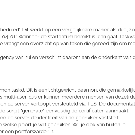
eduled”. Dit werkt op een vergelijkbare manier als due, zo
04-01”. Wanneer de startdatum bereikt is, dan gaat Taskwa
 Je vraagt een overzicht op van taken die gereed zijn om m
urgency van nul en verschijnt daarom aan de onderkant van 
amon taskd. Dit is een lichtgewicht deamon, die gemakkelij
 is multi-user, dus er kunnen meerdere mensen van dezelfd
 en de server verloopt versleuteld via TLS. De documentat
de script “generate” eenvoudig de certificaten aanmaakt.
e de server de identiteit van de gebruiker vaststelt.
 welke poort je wilt gebruiken. Wil je ook van buiten je
er een portforwarder in.