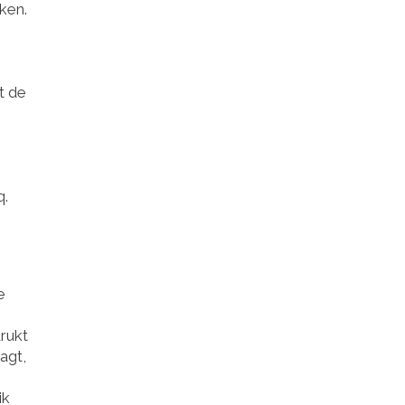
ken.
t de
q.
e
drukt
agt,
ik