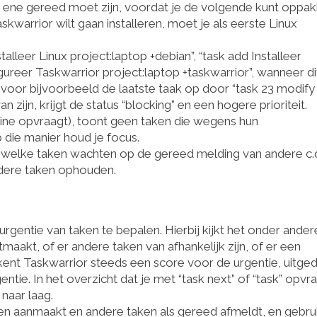
de ene gereed moet zijn, voordat je de volgende kunt oppak
kwarrior wilt gaan installeren, moet je als eerste Linux
alleer Linux project:laptop +debian”, “task add Installeer
gureer Taskwarrior project:laptop +taskwarrior”, wanneer di
 voor bijvoorbeeld de laatste taak op door “task 23 modify
 zijn, krijgt de status “blocking” en een hogere prioriteit.
line opvraagt), toont geen taken die wegens hun
 die manier houd je focus.
welke taken wachten op de gereed melding van andere c.
dere taken ophouden.
gentie van taken te bepalen. Hierbij kijkt het onder ander
maakt, of er andere taken van afhankelijk zijn, of er een
kent Taskwarrior steeds een score voor de urgentie, uitge
tie. In het overzicht dat je met “task next” of “task” opvra
 naar laag.
en aanmaakt en andere taken als gereed afmeldt, en gebru