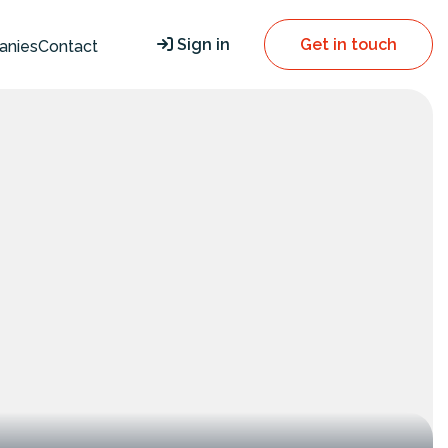
Sign in
Get in touch
anies
Contact