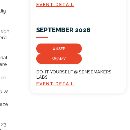
EVENT DETAIL
dig
SEPTEMBER 2026
s een
merd
24
SEP
n
 dat
05
MAY
dere
DO-IT-YOURSELF @ SENSEMAKERS
 de
LABS
EVENT DETAIL
site
deze
 23