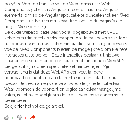
polyfills. Voor de transitie van de WebForms naar Web
Components gebruik ik Angular in combinatie met Angular
elements, om zo de Angular applicatie te bundelen tot een Web
Component en het (her)bruikbaar te maken in de pagina’s die
nog in WebForms zijn.
De oude webapplicatie was vooral opgebouwd met CRUD
schermen (die rechtstreeks mappen op de database) waardoor
het bouwen van nieuwe scherminteracties soms erg ouderwets
voelde. Web Components bieden de mogelijkheid om kleinere
interacties uit te werken. Deze interacties bestaan uit nieuwe
taakgerichte schermen ondersteund met functionele WebAPI’s,
die gericht zijn op een specifieke set handelingen. Mijn
verwachting is dat deze WebAPI’s een veel langere
houdbaarheid hebben dan de front-end techniek die ik nu
toepas. Je trekt namelijk de verantwoordelijkheden uit elkaar.
Waar voorheen de voorkant en logica aan elkaar vastgelijmd
zaten, is het nu mogelijk om deze als twee losse concerns te
behandelen.
Bekijk
hier
het volledige artikel.
0
0