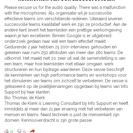
Please excuse us for the audio quality. There was a malfunction
with the microphones. Als organisatie wil je succesvolle
effectieve teams om verschillende redenen. Uiteraard leveren
succesvolle teams kwalitatief werk en zijn ze productief. Aan de
andere kant levert het teamleden een prettige werkomgeving
waarin je kan excelleren. Binnen Google is er uitgebreid
onderzoek gedaan naar wat een team effectief maakt.
Gedurende 2 jaar hebben zij 200+ interviews gehouden en
gekeken naar ruim 250 attributen van meer dan 180 teams. De
uitkomst: Het maakt niet zo zeer uit wat de samenstelling is van
een team, maar hoe teamleden met elkaar omgaan, werk
structureren en hun bijdrage waarderen. Deze sessie beschrijft
de kenmerken van high performance teams en workshops voor
het stimuleren van teams om zichzelf te verbeteren. De sessie is
gebaseerd op de praktijkervaringen opgedaan bij teams van Info
Support bij haar klanten.
Bio Thomas de Klerk
Thomas de Klerk is Learning Consultant bij Info Support en heeft
inmiddels al meer dan 21 jaar ervaring met het verbeteren van
mensen en teams. Naast techniek is juist de mensenkant zijn
domein. Kennisoverdracht is zijn grote passie.
0
0