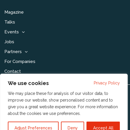
Magazine
Talks
Events
Jobs
Partners
For Companies
Contact
We use cookies
Privacy Policy
We may place these for analysis of our visitor data, to
Disclaimer & Voorwaarden
improve our website, show personalised content and to
Privacy Statement
give you a great website experience. For more information
about the cookies we use
preferences
.
Community Policy
Publishing Policy
Adjust Preferences
Deny
Accept All