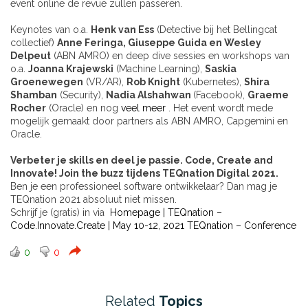
event online de revue zullen passeren.
Keynotes van o.a.
Henk van Ess
(Detective bij het Bellingcat
collectief)
Anne Feringa, Giuseppe Guida en
Wesley
Delpeut
(ABN AMRO) en deep dive sessies en workshops van
o.a.
Joanna Krajewski
(Machine Learning),
Saskia
Groenewegen
(VR/AR),
Rob Knight
(Kubernetes),
Shira
Shamban
(Security),
Nadia Alshahwan
(Facebook),
Graeme
Rocher
(Oracle) en nog
veel meer
. Het event wordt mede
mogelijk gemaakt door partners als ABN AMRO, Capgemini en
Oracle.
Verbeter je skills en deel je passie.
Code, Create and
Innovate! Join the buzz tijdens TEQnation Digital 2021.
Ben je een professioneel software ontwikkelaar? Dan mag je
TEQnation 2021 absoluut niet missen.
Schrijf je (gratis) in via
Homepage | TEQnation –
Code.Innovate.Create | May 10-12, 2021 TEQnation – Conference
0
0
Related
Topics