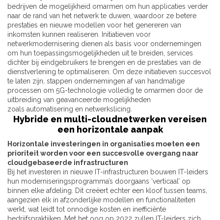
bedrijven de mogelijkheid omarmen om hun applicaties verder
naar de rand van het netwerk te duwen, waardoor ze betere
prestaties en nieuwe modellen voor het genereren van
inkomsten kunnen realiseren. Initiatieven voor
netwerkmodernisering dienen als basis voor ondernemingen
om hun toepassingsmogelijkheden uit te breiden, services
dichter bij eindgebruikers te brengen en de prestaties van de
dienstverlening te optimaliseren. Om deze initiatieven succesvol
te laten zijn, stappen ondernemingen af ​​van handmatige
processen om 5G-technologie volledig te omarmen door de
uitbreiding van geavanceerde mogelijkheden
zoals automatisering en netwerkslicing.
Hybride en multi-cloudnetwerken vereisen
een horizontale aanpak
Horizontale investeringen in organisaties moeten een
prioriteit worden voor een succesvolle overgang naar
cloudgebaseerde infrastructuren
Bij het investeren in nieuwe IT-infrastructuren bouwen IT-leiders
hun moderniseringsprogramma’s doorgaans ‘verticaal’ op
binnen elke afdeling. Dit creëert echter een kloof tussen teams,
aangezien elk in afzonderlijke modellen en functionaliteiten
werkt, wat leidt tot onnodige kosten en inefficiënte
bedrijfspraktijken. Met het oog op 2022 zullen IT-leiders zich