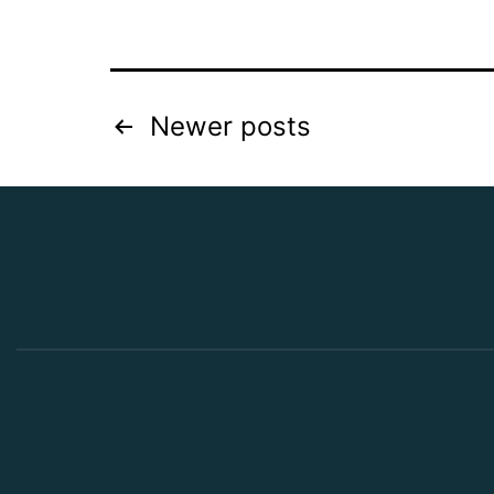
Posts
Newer
posts
pagination