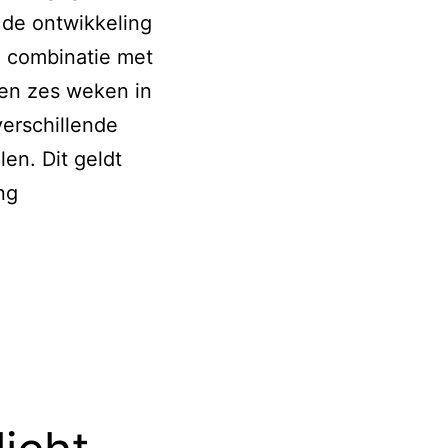
 de ontwikkeling
 combinatie met
nen zes weken in
verschillende
en. Dit geldt
AI-
ng
engine
Coleman
vrij
beschikbaar
gesteld