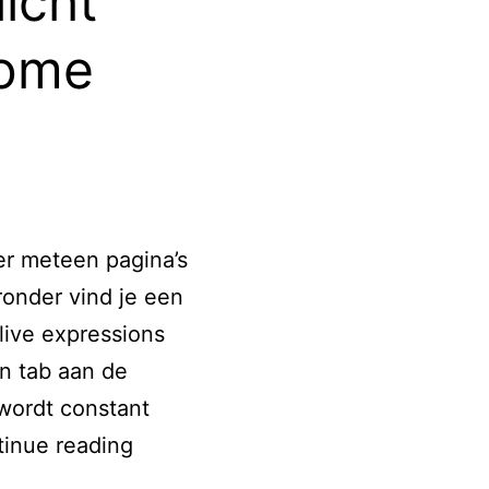
licht
rome
er meteen pagina’s
onder vind je een
live expressions
on tab aan de
wordt constant
6
inue reading
dingen