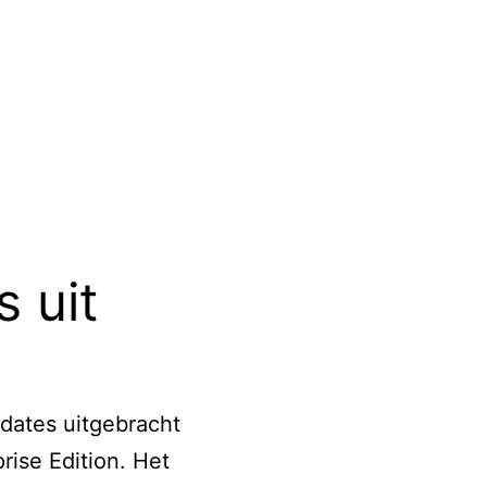
die
je
wellicht
niet
weet
over
Chrome
 uit
DevTools
dates uitgebracht
ise Edition. Het