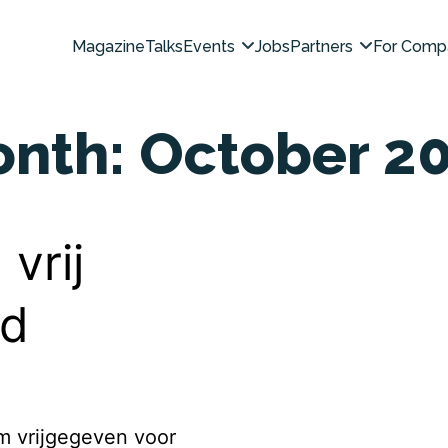
Magazine
Talks
Events
Jobs
Partners
For Comp
onth:
October 2
vrij
ld
rm vrijgegeven voor