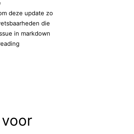
e
 om deze update zo
kwetsbaarheden die
 issue in markdown
GitLab
reading
brengt
beveiligingsupdates
uit
 voor