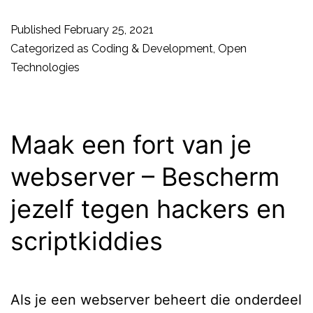
source
Published
February 25, 2021
goes
Categorized as
Coding & Development
,
Open
Technologies
to
Mars
Maak een fort van je
webserver – Bescherm
jezelf tegen hackers en
scriptkiddies
Als je een webserver beheert die onderdeel