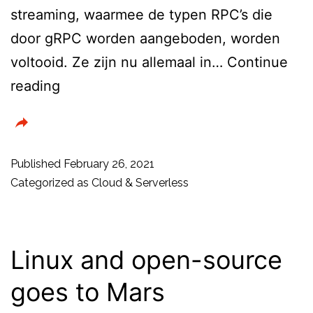
streaming, waarmee de typen RPC’s die
door gRPC worden aangeboden, worden
voltooid. Ze zijn nu allemaal in…
Continue
Google
reading
updates
Cloud
run
Published
February 26, 2021
Service
Categorized as
Cloud & Serverless
Linux and open-source
goes to Mars