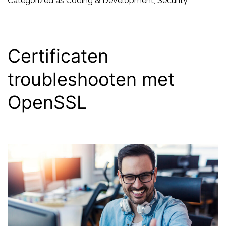
Categorized as
Coding & Development
,
Security
–
De
beste
Certificaten
tips
troubleshooten met
voor
OpenSSL
een
veilig
systeem