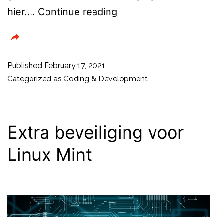
Linux
hier.…
Continue reading
5.11
is
nu
Published
February 17, 2021
beschikbaar.
Categorized as
Coding & Development
Extra beveiliging voor
Linux Mint