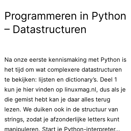
–
Bescherm
Programmeren in Python
jezelf
– Datastructuren
tegen
hackers
en
Na onze eerste kennismaking met Python is
scriptkiddies
het tijd om wat complexere datastructuren
te bekijken: lijsten en dictionary’s. Deel 1
kun je hier vinden op linuxmag.nl, dus als je
die gemist hebt kan je daar alles terug
lezen. We duiken ook in de structuur van
strings, zodat je afzonderlijke letters kunt
manipuleren. Start je Python-interpreter…