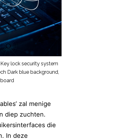
 Key lock security system
tech Dark blue background,
eyboard
ables’ zal menige
n diep zuchten.
ikersinterfaces die
n. In deze