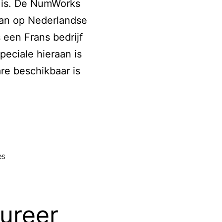
r is. De NumWorks
aan op Nederlandse
een Frans bedrijf
eciale hieraan is
re beschikbaar is
achine
es
ureer