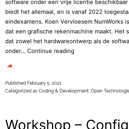
software onder een vrije licentie beschikbaa
biedt het allemaal, en is vanaf 2022 toegest
eindexamens. Koen Vervloesem NumWorks is 
dat een grafische rekenmachine maakt. Het sp
dat zowel het hardwareontwerp als de softwa
NumWorks
onder…
Continue reading
–
Opensourcerekenm
Published
February 5, 2021
Categorized as
Coding & Development
,
Open Technologi
Workshop – Config