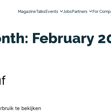
Magazine
Talks
Events
Jobs
Partners
For Comp
nth:
February 2
f
rbruik te bekijken