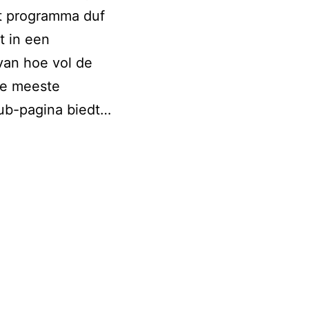
et programma duf
t in een
 van hoe vol de
 de meeste
Hub-pagina biedt…