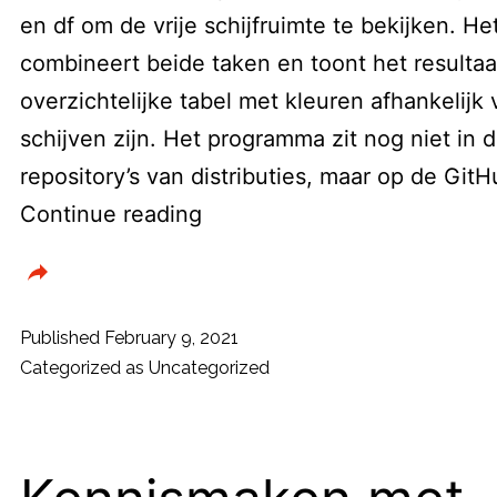
en df om de vrije schijfruimte te bekijken. H
combineert beide taken en toont het resultaa
overzichtelijke tabel met kleuren afhankelijk
schijven zijn. Het programma zit nog niet in
repository’s van distributies, maar op de Git
Experttips
Continue reading
–
Bekijk
schijfruimte
Published
February 9, 2021
met
Categorized as
Uncategorized
duf