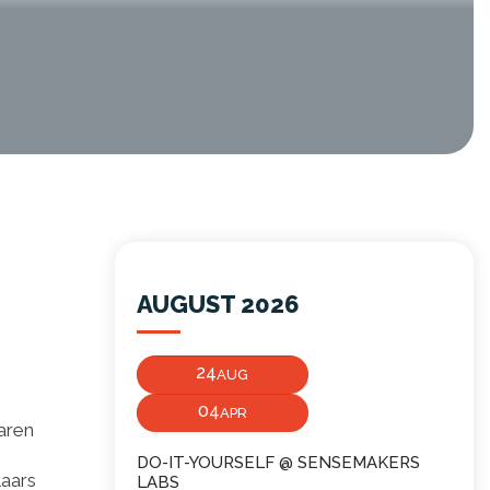
AUGUST 2026
24
AUG
04
APR
aren
DO-IT-YOURSELF @ SENSEMAKERS
laars
LABS