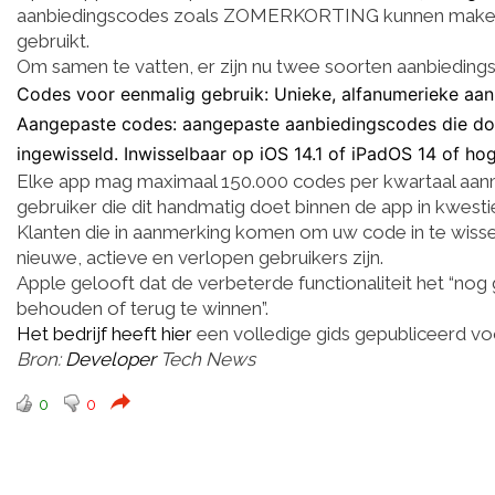
aanbiedingscodes zoals ZOMERKORTING kunnen maken di
gebruikt.
Om samen te vatten, er zijn nu twee soorten aanbieding
Codes voor eenmalig gebruik: Unieke, alfanumerieke aan
Aangepaste codes: aangepaste aanbiedingscodes die do
ingewisseld. Inwisselbaar op iOS 14.1 of iPadOS 14 of hog
Elke app mag maximaal 150.000 codes per kwartaal aa
gebruiker die dit handmatig doet binnen de app in kwesti
Klanten die in aanmerking komen om uw code in te wiss
nieuwe, actieve en verlopen gebruikers zijn.
Apple gelooft dat de verbeterde functionaliteit het “n
behouden of terug te winnen”.
Het bedrijf heeft hier
een volledige gids gepubliceerd voo
Bron:
Developer
Tech News
0
0