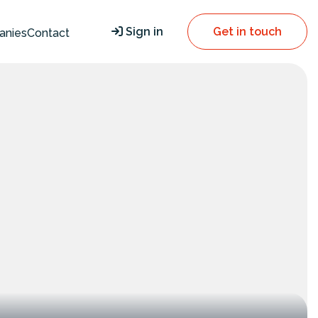
Sign in
Get in touch
anies
Contact