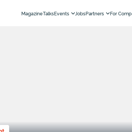
Magazine
Talks
Events
Jobs
Partners
For Comp
nt