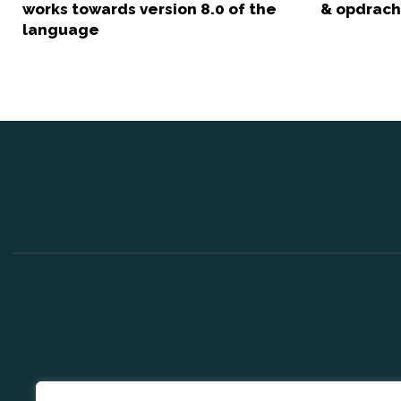
works towards version 8.0 of the
& opdrach
language