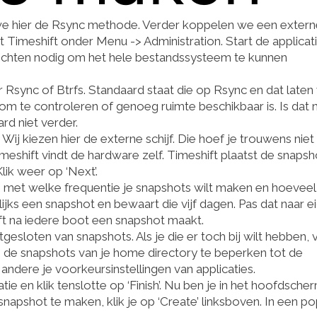
 we hier de Rsync methode. Verder koppelen we een extern
 Timeshift onder Menu -> Administration. Start de applicat
rechten nodig om het hele bestandssysteem te kunnen
 Rsync of Btrfs. Standaard staat die op Rsync en dat laten
 om te controleren of genoeg ruimte beschikbaar is. Is dat n
ard niet verder.
ij kiezen hier de externe schijf. Die hoef je trouwens niet
eshift vindt de hardware zelf. Timeshift plaatst de snapsh
Klik weer op ‘Next’.
p met welke frequentie je snapshots wilt maken en hoeveel
ijks een snapshot en bewaart die vijf dagen. Pas dat naar e
ft na iedere boot een snapshot maakt.
gesloten van snapshots. Als je die er toch bij wilt hebben, 
 om de snapshots van je home directory te beperken tot de
ndere je voorkeursinstellingen van applicaties.
tie en klik tenslotte op ‘Finish’. Nu ben je in het hoofdsche
napshot te maken, klik je op ‘Create’ linksboven. In een p