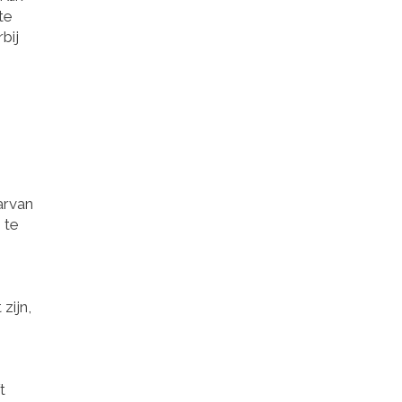
te
bij
arvan
 te
zijn,
t