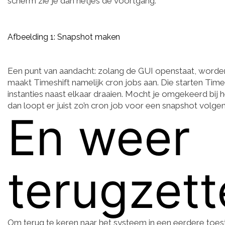
scherm zie je dan netjes de voortgang.
Afbeelding 1: Snapshot maken
Een punt van aandacht: zolang de GUI openstaat, word
maakt Timeshift namelijk cron jobs aan. Die starten Tim
instanties naast elkaar draaien. Mocht je omgekeerd bij he
dan loopt er juist zo’n cron job voor een snapshot volge
En weer
terugzett
Om terug te keren naar het systeem in een eerdere toestan