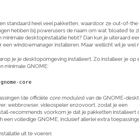
standaard heel veel pakketten, waardoor ze out-of-the
ngen hebben bij powerusers de naam om wat ‘bloated’ te zi
n minimale desktopinstallatie hebt? Dan kun je uiteraard ee
 een windowmanager installeren. Maar wellicht wil je wel 
rop je je desktopomgeving installeert. Zo installeer je op
een minimale GNOME:
 gnome-core
singen (de officiële
core modules
) van de GNOME-deskt
er, webbrowser, videospeler enzovoort, zodat je een
tall-recommends voorkom je dat je pakketten installeert 
ch een volledige GNOME, inclusief allerlei extra toepassing
tallatie uit te voeren: