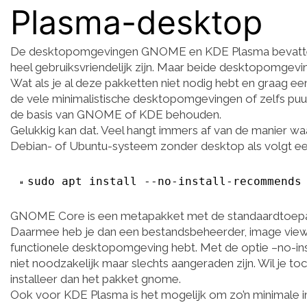
Plasma-desktop
De desktopomgevingen GNOME en KDE Plasma bevatten 
heel gebruiksvriendelijk zijn. Maar beide desktopomgevi
Wat als je al deze pakketten niet nodig hebt en graag ee
de vele minimalistische desktopomgevingen of zelfs puur
de basis van GNOME of KDE behouden.
Gelukkig kan dat. Veel hangt immers af van de manier waa
Debian- of Ubuntu-systeem zonder desktop als volgt 
sudo apt install --no-install-recommends
GNOME Core is een metapakket met de standaardtoepas
Daarmee heb je dan een bestandsbeheerder, image view
functionele desktopomgeving hebt. Met de optie –no-ins
niet noodzakelijk maar slechts aangeraden zijn. Wil je to
installeer dan het pakket gnome.
Ook voor KDE Plasma is het mogelijk om zo’n minimale ins