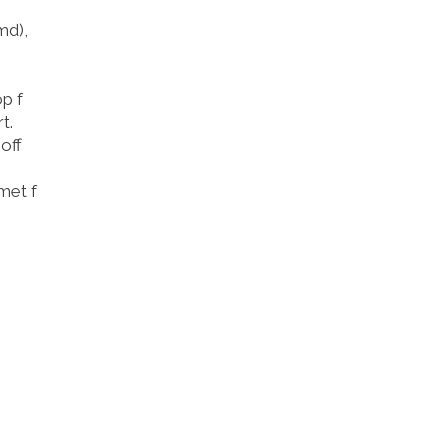
md),
p f
t.
off
met f