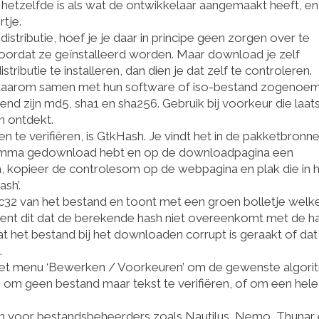
hetzelfde is als wat de ontwikkelaar aangemaakt heeft, en
tje.
distributie, hoef je je daar in principe geen zorgen over te
voordat ze geïnstalleerd worden. Maar download je zelf
ibutie te installeren, dan dien je dat zelf te controleren.
n daarom samen met hun software of iso-bestand zogenoe
d zijn md5, sha1 en sha256. Gebruik bij voorkeur die laats
n ontdekt.
 te verifiëren, is GtkHash. Je vindt het in de pakketbronn
ogramma gedownload hebt en op de downloadpagina een
h, kopieer de controlesom op de webpagina en plak die in 
sh’.
32 van het bestand en toont met een groen bolletje welk
ekent dit dat de berekende hash niet overeenkomt met de h
t het bestand bij het downloaden corrupt is geraakt of dat
.
n het menu ‘Bewerken / Voorkeuren’ om de gewenste algori
n om geen bestand maar tekst te verifiëren, of om een hele l
gen voor bestandsbeheerders zoals Nautilus, Nemo, Thunar