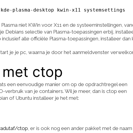
 kde-plasma-desktop kwin-x11 systemsettings
Plasma niet KWin voor X11 en de systeeminstellingen, van
l je Debians selectie van Plasma-toepassingen erbij, installe
inclusief alle officiële Plasma-toepassingen, installeer dan
tart je je pc, waarna je door het aanmeldvenster verwelk
 met ctop
 stats een eenvoudige manier om op de opdrachtregel een
-verbruik van je containers. Wil je meer, dan is ctop een
an of Ubuntu installeer je het met:
yadutaf/ctop
, er is ook nog een ander pakket met de naam