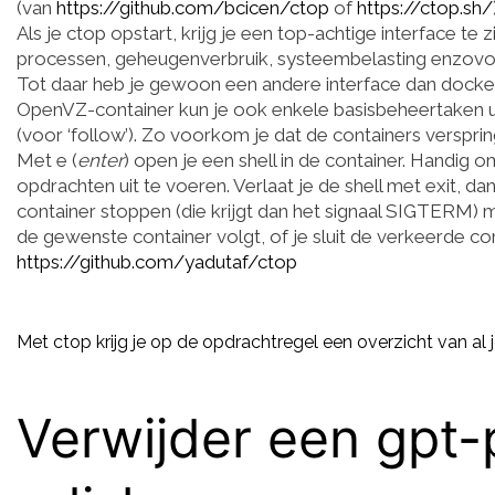
(van
https://github.com/bcicen/ctop
of
https://ctop.sh/
Als je ctop opstart, krijg je een top-achtige interface te
processen, geheugenverbruik, systeembelasting enzovo
Tot daar heb je gewoon een andere interface dan docker
OpenVZ-container kun je ook enkele basisbeheertaken ui
(voor ‘follow’). Zo voorkom je dat de containers versprin
Met e (
enter
) open je een shell in de container. Handig 
opdrachten uit te voeren. Verlaat je de shell met exit, da
container stoppen (die krijgt dan het signaal SIGTERM) me
de gewenste container volgt, of je sluit de verkeerde con
https://github.com/yadutaf/ctop
Met ctop krijg je op de opdrachtregel een overzicht van al j
Verwijder een gpt-p