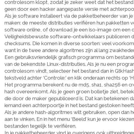
controlesom klopt, zodat je zeker weet dat het bestand 
geen door een hacker aangepaste versie met achterpoor
Als je software installeert via de pakketbeheerder van je 
maken: de meeste distributies verifiëren hun pakketten 
software online, of download je een iso-image om een distr
Veiligheidsbewuste software-ontwikkelaars publicere
checksums. Die komen in diverse soorten: veel voorkomen
want in de twee andere algoritmes zijn al lang zwakhede
Een gebruiksvriendelijk grafisch programma om bestanden
van de bekendste Linux-distributies. Als je nu een pr
controlesom vindt, selecteer het bestand dan in GtkHas
tekstveld achter ‘Controle:’ en klik onderaan rechts op ‘Ha
Het programma berekent nu de md5, sha1, sha256 en crc
hash overeenkomt. Als je geen groen bolletje ziet, bet
die door de maker gepubliceerd is. Dat kan betekenen da
iemand een achterpoortje in het bestand gestoken heeft
Als je andere hash-algoritmes wilt gebruiken, open da
aan te vinken. En in het menu ‘Beeld’ kun je ervoor kieze
bestanden tegelijk te verifiëren.
In je pakketbeheerder vind je overigens ook uitbreidin