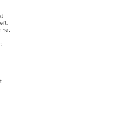
at
eft,
n het
:
t