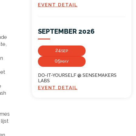
EVENT DETAIL
SEPTEMBER 2026
mde
te,
24
SEP
en
05
MAY
het
DO-IT-YOURSELF @ SENSEMAKERS
LABS
e
EVENT DETAIL
ash
tmes
ijst
 en