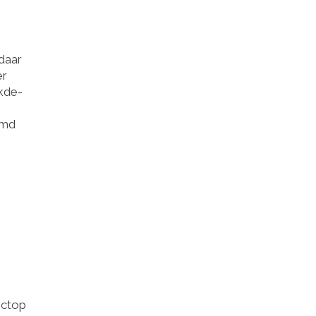
daar
er
 kde-
omd
 ctop