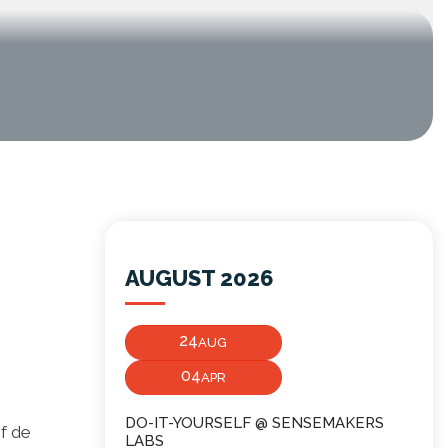
AUGUST 2026
24
AUG
04
APR
DO-IT-YOURSELF @ SENSEMAKERS
of de
LABS