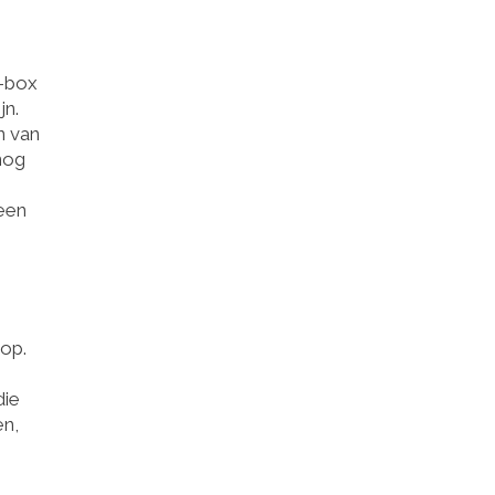
-box
jn.
n van
nog
 een
op.
die
en,