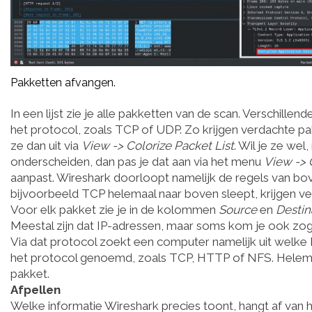
Pakketten afvangen.
In een lijst zie je alle pakketten van de scan. Verschille
het protocol, zoals TCP of UDP. Zo krijgen verdachte pak
ze dan uit via
View -> Colorize Packet List
. Wil je ze wel
onderscheiden, dan pas je dat aan via het menu
View -> 
aanpast. Wireshark doorloopt namelijk de regels van bov
bijvoorbeeld TCP helemaal naar boven sleept, krijgen 
Voor elk pakket zie je in de kolommen
Source
en
Destin
Meestal zijn dat IP-adressen, maar soms kom je ook zog
Via dat protocol zoekt een computer namelijk uit welke 
het protocol genoemd, zoals TCP, HTTP of NFS. Helema
pakket.
Afpellen
Welke informatie Wireshark precies toont, hangt af van ho