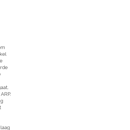
 om
kel
te
orde
e
aat.
 ARP.
og
t
 laag