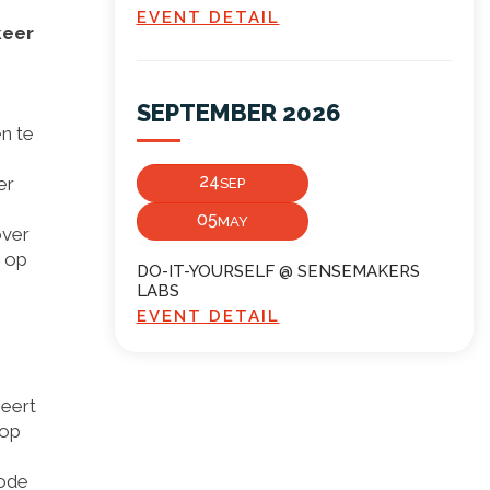
EVENT DETAIL
keer
SEPTEMBER 2026
n te
24
er
SEP
05
MAY
over
e op
DO-IT-YOURSELF @ SENSEMAKERS
LABS
EVENT DETAIL
ieert
 op
rode