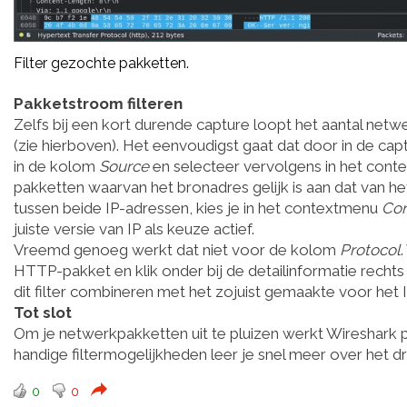
Filter gezochte pakketten.
Pakketstroom filteren
Zelfs bij een kort durende capture loopt het aantal netwe
(zie hierboven). Het eenvoudigst gaat dat door in de capt
in de kolom
Source
en selecteer vervolgens in het con
pakketten waarvan het bronadres gelijk is aan dat van h
tussen beide IP-adressen, kies je in het contextmenu
Con
juiste versie van IP als keuze actief.
Vreemd genoeg werkt dat niet voor de kolom
Protocol
HTTP-pakket en klik onder bij de detailinformatie recht
dit filter combineren met het zojuist gemaakte voor het 
Tot slot
Om je netwerkpakketten uit te pluizen werkt Wireshark p
handige filtermogelijkheden leer je snel meer over het d
0
0