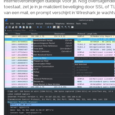
internetverbindingen duidelijk voor je. Nog overtuigender 
toestaat, zet je in je mailclient beveiliging door SSL of
van een mail, en prompt verschijnt in Wireshark je wachtw