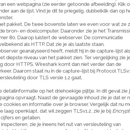
n van een webpagina (zie eerder getoonde afbeelding). Klik 
er aan de lijst. Vind je dit te priegelig, dubbelklik dan op h
nster.
 het pakket. De twee bovenste laten we even voor wat ze zi
de bron- en doelcomputer. Daaronder zie je het Transmiss
er 80. Daarop luistert de webserver. De communicatie
lbekend als HTTP. Dat zie je als laatste staan.
erver geanalyseerd heeft, meldt hij in de capture-lijst al
t diepste niveau van het pakket zien. Ter vergelijking zie je
ding door HTTPS. Wireshark komt dan niet verder dan de
eer. Daarom staat nu in de capture-lijst bij Protocol TLSv1
rsleuteling door TLS versie 1.2 gaat.
 detailinformatie op het driehoekige pijltje. In dit geval zie 
pagina opvraagt. Naast de gevraagde inhoud zie je dat er 
e cookies en informatie over je browser. Vergelijk dat nu 
e laag openklapt, dat wil zeggen TLSv1.2, zie je bij
Encryp
ijfers en getallen.
specteren, zie je ineens het nut van versleuteling van