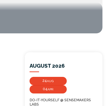
AUGUST 2026
24
AUG
04
APR
DO-IT-YOURSELF @ SENSEMAKERS
LABS