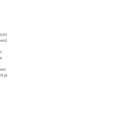
icht
eeld
om
de
 een
l je