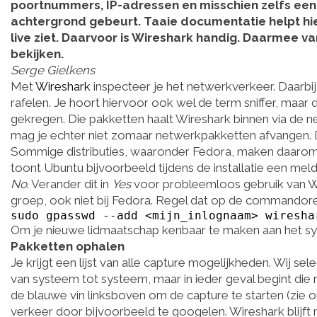
poortnummers, IP-adressen en misschien zelfs een 
achtergrond gebeurt. Taaie documentatie helpt hier 
live ziet. Daarvoor is Wireshark handig. Daarmee v
bekijken.
Serge Gielkens
Met
Wireshark
inspecteer je het netwerkverkeer. Daarbi
rafelen. Je hoort hiervoor ook wel de term sniffer, maar 
gekregen. Die pakketten haalt Wireshark binnen via de n
mag je echter niet zomaar netwerkpakketten afvangen. D
Sommige distributies, waaronder Fedora, maken daaro
toont Ubuntu bijvoorbeeld tijdens de installatie een mel
No
. Verander dit in
Yes
voor probleemloos gebruik van Wire
groep, ook niet bij Fedora. Regel dat op de commandoreg
sudo gpasswd --add <mijn_inlognaam> wiresha
Om je nieuwe lidmaatschap kenbaar te maken aan het sys
Pakketten ophalen
Je krijgt een lijst van alle capture mogelijkheden. Wij 
van systeem tot systeem, maar in ieder geval begint die 
de blauwe vin linksboven om de capture te starten (zie o
verkeer door bijvoorbeeld te googelen. Wireshark blijft 