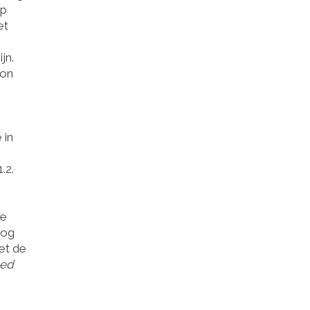
op
et
jn.
ion
s
 in
.2.
je
nog
met de
ted