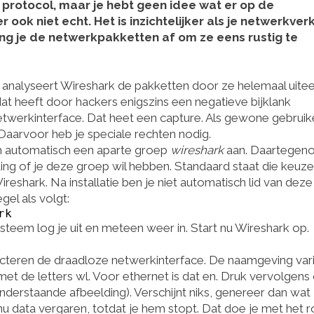
protocol, maar je hebt geen idee wat er op de
ook niet echt. Het is inzichtelijker als je netwerkver
ang je de netwerkpakketten af om ze eens rustig te
j analyseert Wireshark de pakketten door ze helemaal uitee
dat heeft door hackers enigszins een negatieve bijklank
etwerkinterface. Dat heet een capture. Als gewone gebruik
aarvoor heb je speciale rechten nodig.
m automatisch een aparte groep
wireshark
aan. Daartegen
ding of je deze groep wil hebben. Standaard staat die keuz
shark. Na installatie ben je niet automatisch lid van deze
el als volgt:
rk
teem log je uit en meteen weer in. Start nu Wireshark op.
selecteren de draadloze netwerkinterface. De naamgeving var
met de letters wl. Voor ethernet is dat en. Druk vervolgens
nderstaande afbeelding). Verschijnt niks, genereer dan wat
nu data vergaren, totdat je hem stopt. Dat doe je met het 