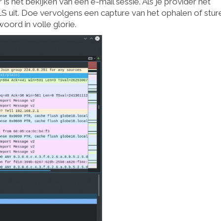
is het bekijken van een e-mail sessie. Als je provider het
 TLS uit. Doe vervolgens een capture van het ophalen of stur
oord in volle glorie.