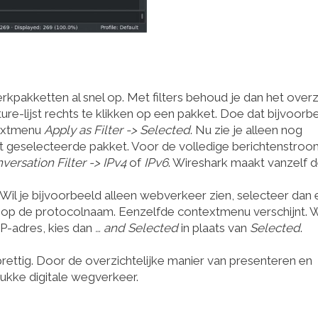
rkpakketten al snel op. Met filters behoud je dan het overz
ure-lijst rechts te klikken op een pakket. Doe dat bijvoorb
textmenu
Apply as Filter -> Selected
. Nu zie je alleen nog
et geselecteerde pakket. Voor de volledige berichtenstro
versation Filter -> IPv4
of
IPv6
. Wireshark maakt vanzelf 
. Wil je bijvoorbeeld alleen webverkeer zien, selecteer dan
s op de protocolnaam. Eenzelfde contextmenu verschijnt. Wi
IP-adres, kies dan
… and Selected
in plaats van
Selected
.
rettig. Door de overzichtelijke manier van presenteren en
rukke digitale wegverkeer.