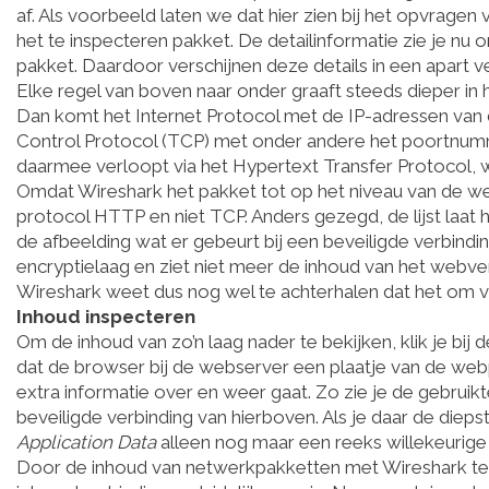
af. Als voorbeeld laten we dat hier zien bij het opvrage
het te inspecteren pakket. De detailinformatie zie je nu ond
pakket. Daardoor verschijnen deze details in een apart ve
Elke regel van boven naar onder graaft steeds dieper in
Dan komt het Internet Protocol met de IP-adressen van 
Control Protocol (TCP) met onder andere het poortnumm
daarmee verloopt via het Hypertext Transfer Protocol, we
Omdat Wireshark het pakket tot op het niveau van de webs
protocol HTTP en niet TCP. Anders gezegd, de lijst laat he
de afbeelding wat er gebeurt bij een beveiligde verbin
encryptielaag en ziet niet meer de inhoud van het webverk
Wireshark weet dus nog wel te achterhalen dat het om ve
Inhoud inspecteren
Om de inhoud van zo’n laag nader te bekijken, klik je bij de
dat de browser bij de webserver een plaatje van de web
extra informatie over en weer gaat. Zo zie je de gebruikt
beveiligde verbinding van hierboven. Als je daar de diepst
Application Data
alleen nog maar een reeks willekeurige c
Door de inhoud van netwerkpakketten met Wireshark te in