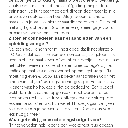
persoonlijke ontwikkeling, naast professionele ontwikkeling.
Zoals een cursus mindfulness, of ‘getting-things-done’-
trainingen. Je kunt daarmee echt dingen doen waar je in je
privé leven ook wat aan hebt. Als je er een routine van
maakt, kun je jaarlijks nieuwe vaardigheden leren. Dat hoeft
niet altijd groot te zijn. Door leren en groeien ga je vooruit,
precies wat we willen stimuleren!”
Zitten er ook nadelen aan het aanbieden van een
opleidingsbudget?
“Ja, toch wel. Ik herinner mij nog goed dat ik net startte bij
TOPdesk, dat was in november een aantal jaar geleden. Ik
weet niet helemaal zeker of ze mij een beetje uit de tent aan
het lokken waren, maar er stonden twee collega’s bij het
koffie apparaat te kletsen over het opleidingsbudget. “Ik
moet nog even € 600,- aan boeken aanschaffen voor het
einde van het jaar”, werd grappend gezegd. Het eerste wat
ik dacht was: ho ho, dat is niet de bedoeling! Een budget
wekt de indruk dat het opgemaakt moet worden of een
verworven recht is. Het trekt collega’s over de streep om
iets aan te schaffen wat hun wereld hopelijk gaat verrijken.
Niet per se om je boekenkast te vullen. Doe er dus vooral
iets nuttigs mee!”.
Waar gebruik jij jouw opleidingsbudget voor?
“In het verleden heb ik eens een weekendcursus gedaan