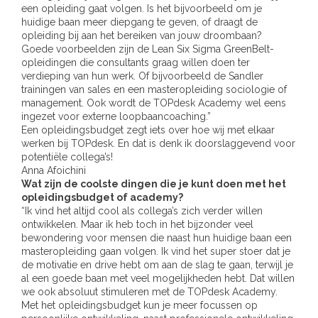
een opleiding gaat volgen. Is het bijvoorbeeld om je
huidige baan meer diepgang te geven, of draagt de
opleiding bij aan het bereiken van jouw droombaan?
Goede voorbeelden zijn de Lean Six Sigma GreenBelt-
opleidingen die
consultants
graag willen doen ter
verdieping van hun werk. Of bijvoorbeeld de Sandler
trainingen van
sales
en een masteropleiding sociologie of
management. Ook wordt de TOPdesk Academy wel eens
ingezet voor externe loopbaancoaching.”
Een opleidingsbudget zegt iets over hoe wij met elkaar
werken bij TOPdesk. En dat is denk ik doorslaggevend voor
potentiële collega’s!
Anna Afoichini
Wat zijn de coolste dingen die je kunt doen met het
opleidingsbudget of academy?
“Ik vind het altijd cool als collega’s zich verder willen
ontwikkelen. Maar ik heb toch in het bijzonder veel
bewondering voor mensen die naast hun huidige baan een
masteropleiding gaan volgen. Ik vind het super stoer dat je
de motivatie en drive hebt om aan de slag te gaan, terwijl je
al een goede baan met veel mogelijkheden hebt. Dat willen
we ook absoluut stimuleren met de TOPdesk Academy.
Met het opleidingsbudget kun je meer focussen op