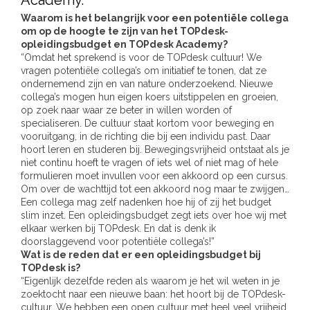
Academy.
Waarom is het belangrijk voor een potentiële collega
om op de hoogte te zijn van het TOPdesk-
opleidingsbudget en TOPdesk Academy?
“Omdat het sprekend is voor de TOPdesk cultuur! We
vragen potentiële collega’s om initiatief te tonen, dat ze
ondernemend zijn en van nature onderzoekend. Nieuwe
collega’s mogen hun eigen koers uitstippelen en groeien,
op zoek naar waar ze beter in willen worden of
specialiseren. De cultuur staat kortom voor beweging en
vooruitgang, in de richting die bij een individu past. Daar
hoort leren en studeren bij. Bewegingsvrijheid ontstaat als je
niet continu hoeft te vragen of iets wel of niet mag of hele
formulieren moet invullen voor een akkoord op een cursus.
Om over de wachttijd tot een akkoord nog maar te zwijgen…
Een collega mag zelf nadenken hoe hij of zij het budget
slim inzet. Een opleidingsbudget zegt iets over hoe wij met
elkaar werken bij TOPdesk. En dat is denk ik
doorslaggevend voor potentiële collega’s!”
Wat is de reden dat er een opleidingsbudget bij
TOPdesk is?
“Eigenlijk dezelfde reden als waarom je het wil weten in je
zoektocht naar een nieuwe baan: het hoort bij de TOPdesk-
cultuur. We hebben een open cultuur met heel veel vrijheid.