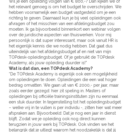
Wil je een opleiding volgen van € 800,-? Dan kijken we of
het relevant genoeg is om het budget te overschrijden. We
hebben voornamelijk een budget vastgesteld om je een
richting te geven. Daarnaast kun je bij veel opleidingen ook
afvragen of het misschien van een afdelingsbudget zou
moeten. Ik ga bijvoorbeeld binnenkort een webinar volgen
over de juridische aspecten van thuiswerken. Voor mij
persoonlijk is dat super interessant, maar ook vanuit HR is
het eigenlijk kennis die we nodig hebben. Dat gaat dus
uiteindelijk van het afdelingsbudget af en niet van mijn
TOPdesk-opleidingsbudget. Of je gebruikt de TOPdesk
Academy, als jouw opleiding duurder is!”
Wat is dat dan, een TOPdesk Academy?
“De TOPdesk Academy is eigenlijk ook een mogelijkheid
om opleidingen te doen. Opleidingen die een wat hoger
bedrag omvatten. We gaan uit van € 2000,- per jaar, maar
zoals eerder gezegd: hier zit speling in. Masters of
opleidingen bij officiële trainingsinstituten zijn nu eenmaal
een stuk duurder. In tegenstelling tot het opleidingsbudget
– welke vrij in te vullen is per individu -, zitten hier wat meer
afspraken aan. Bijvoorbeeld: Dat je nog een jaar in dienst
blijft. Zodat we je opleiding ook nog direct kunnen
terugzien in jouw werk bij TOPdesk. Ook vinden we het
belangrijk dat je uitlegt waarom het noodzakelijk is dat jij