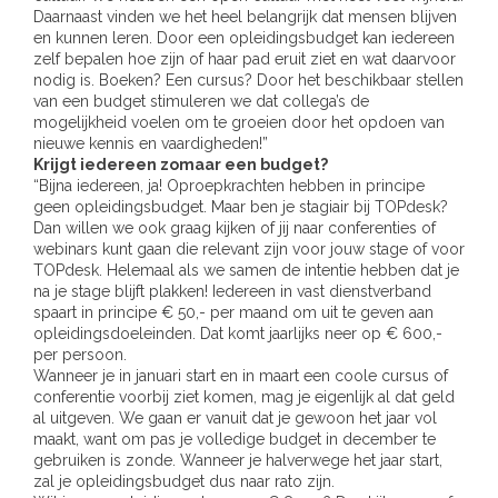
Daarnaast vinden we het heel belangrijk dat mensen blijven
en kunnen leren. Door een opleidingsbudget kan iedereen
zelf bepalen hoe zijn of haar pad eruit ziet en wat daarvoor
nodig is. Boeken? Een cursus? Door het beschikbaar stellen
van een budget stimuleren we dat collega’s de
mogelijkheid voelen om te groeien door het opdoen van
nieuwe kennis en vaardigheden!”
Krijgt iedereen zomaar een budget?
“Bijna iedereen, ja! Oproepkrachten hebben in principe
geen opleidingsbudget. Maar ben je stagiair bij TOPdesk?
Dan willen we ook graag kijken of jij naar conferenties of
webinars kunt gaan die relevant zijn voor jouw stage of voor
TOPdesk. Helemaal als we samen de intentie hebben dat je
na je stage blijft plakken! Iedereen in vast dienstverband
spaart in principe € 50,- per maand om uit te geven aan
opleidingsdoeleinden. Dat komt jaarlijks neer op € 600,-
per persoon.
Wanneer je in januari start en in maart een coole cursus of
conferentie voorbij ziet komen, mag je eigenlijk al dat geld
al uitgeven. We gaan er vanuit dat je gewoon het jaar vol
maakt, want om pas je volledige budget in december te
gebruiken is zonde. Wanneer je halverwege het jaar start,
zal je opleidingsbudget dus naar rato zijn.