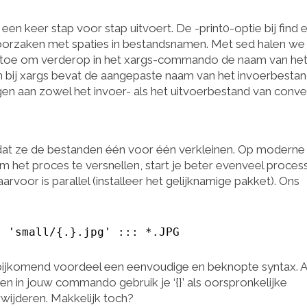
en keer stap voor stap uitvoert. De -print0-optie bij find 
eroorzaken met spaties in bestandsnamen. Met sed halen we
s toe om verderop in het xargs-commando de naam van he
n bij xargs bevat de aangepaste naam van het invoerbesta
gen aan zowel het invoer- als het uitvoerbestand van conve
 dat ze de bestanden één voor één verkleinen. Op moderne
m het proces te versnellen, start je beter evenveel proces
arvoor is parallel (installeer het gelijknamige pakket). Ons
' 'small/{.}.jpg' ::: *.JPG
s bijkomend voordeel een eenvoudige en beknopte syntax. A
n in jouw commando gebruik je ‘{}’ als oorspronkelijke
rwijderen. Makkelijk toch?