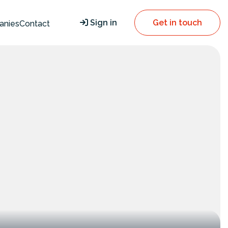
Sign in
Get in touch
anies
Contact