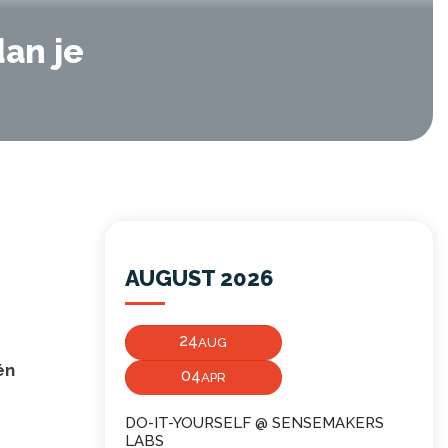
an je
AUGUST 2026
24
AUG
én
04
APR
DO-IT-YOURSELF @ SENSEMAKERS
LABS