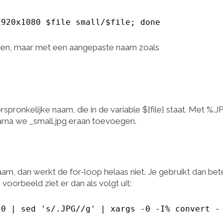
1920x1080 $file small/$file; done
aren, maar met een aangepaste naam zoals
onkelijke naam, die in de variable ${file} staat. Met %.J
arna we _small.jpg eraan toevoegen.
m, dan werkt de for-loop helaas niet. Je gebruikt dan bet
oorbeeld ziet er dan als volgt uit:
t0 | sed 's/.JPG//g' | xargs -0 -I% convert -