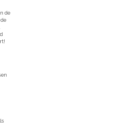
en de
 de
t
nd
rt!
sen
ls