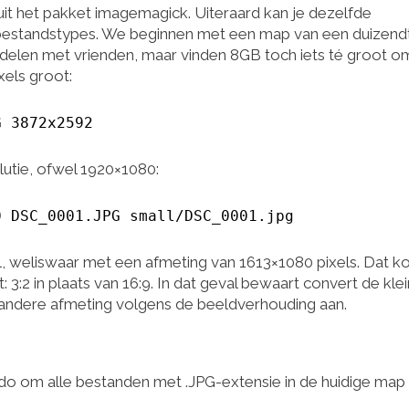
t het pakket imagemagick. Uiteraard kan je dezelfde
 bestandstypes. We beginnen met een map van een duizendt
’s delen met vrienden, maar vinden 8GB toch iets té groot o
xels groot:
G 3872x2592
utie, ofwel 1920×1080:
0 DSC_0001.JPG small/DSC_0001.jpg
l, weliswaar met een afmeting van 1613×1080 pixels. Dat k
2 in plaats van 16:9. In dat geval bewaart convert de kle
e andere afmeting volgens de beeldverhouding aan.
o om alle bestanden met .JPG-extensie in de huidige map 