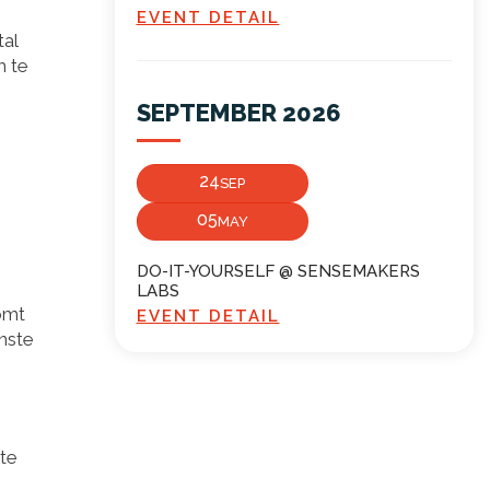
EVENT DETAIL
al
m te
SEPTEMBER 2026
24
SEP
05
MAY
DO-IT-YOURSELF @ SENSEMAKERS
LABS
omt
EVENT DETAIL
inste
te