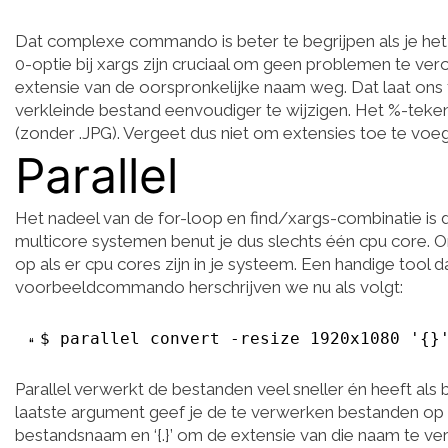
Dat complexe commando is beter te begrijpen als je het e
0-optie bij xargs zijn cruciaal om geen problemen te v
extensie van de oorspronkelijke naam weg. Dat laat on
verkleinde bestand eenvoudiger te wijzigen. Het %-teke
(zonder .JPG). Vergeet dus niet om extensies toe te voe
Parallel
Het nadeel van de for-loop en find/xargs-combinatie is
multicore systemen benut je dus slechts één cpu core. O
op als er cpu cores zijn in je systeem. Een handige tool da
voorbeeldcommando herschrijven we nu als volgt:
$ parallel convert -resize 1920x1080 '{}
Parallel verwerkt de bestanden veel sneller én heeft al
laatste argument geef je de te verwerken bestanden op e
bestandsnaam en ‘{.}’ om de extensie van die naam te ve