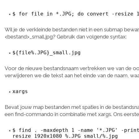
$ for file in *.JPG; do convert -resize 
Wil je de verkleinde bestanden niet in een submap bew
<bestand>_small.jpg? Gebruik dan volgende syntax:
${file%.JPG}_small.jpg
Voor de nieuwe bestandsnaam vertrekken we van de oorspr
verwijderen we die tekst aan het einde van de naam, wa
xargs
Bevat jouw map bestanden met spaties in de bestandsnaa
een find-commando in combinatie met xargs. Ons eerste v
$ find . -maxdepth 1 -name '*.JPG' -prin
resize 1920x1080 %.JPG small/%.jpg