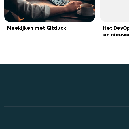
Meekijken met Gitduck
Het DevOp
en nieuwe