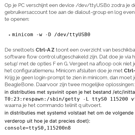
Op je PC verschijnt een device /dev/ttyUSB0 zodra je de
gebruikersaccount toe aan de dialout-group en log even u
te openen:
minicom -w -D /dev/ttyUSB0
De sneltoets
Ctrl-A Z
toont een overzicht van beschikb
software flow control uitgeschakeld zijn. Dat doe je via 
setup’ met de opties F en G. Vergeet na afloop ook niet j
het configuratiemenu. Minicom afsluiten doe je met
Ctrl
Krijg je geen login-prompt te zien in minicom, dan moet je
BeagleBone. Daarvoor zijn twee mogelijke oplossingen:
in distributies met sysvinit open je het bestand /etc/init
T0:23:respawn:/sbin/getty -L ttyS0 115200 v
waarna je het commando telinit q uitvoert.
in distributies met systemd volstaat het om de volgende
verderop uit hoe je dat precies doet):
console=ttyS0,115200n8