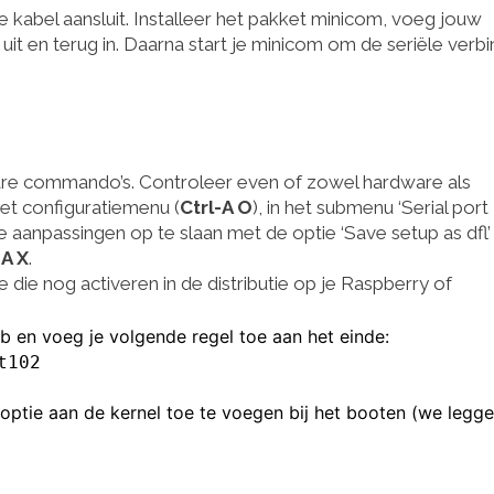
 kabel aansluit. Installeer het pakket minicom, voeg jouw
it en terug in. Daarna start je minicom om de seriële verbi
are commando’s. Controleer even of zowel hardware als
het configuratiemenu (
Ctrl-A O
), in het submenu ‘Serial port
e aanpassingen op te slaan met de optie ‘Save setup as dfl’ 
-A X
.
 die nog activeren in de distributie op je Raspberry of
tab en voeg je volgende regel toe aan het einde:
t102
 optie aan de kernel toe te voegen bij het booten (we legg