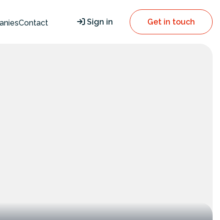
Sign in
Get in touch
anies
Contact