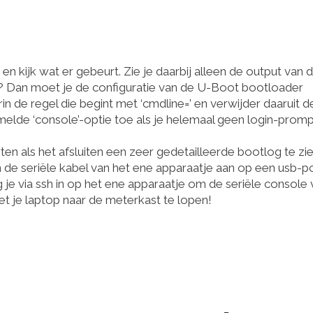
n kijk wat er gebeurt. Zie je daarbij alleen de output van 
s? Dan moet je de configuratie van de U-Boot bootloader
in de regel die begint met ‘cmdline=’ en verwijder daaruit d
rmelde ‘console’-optie toe als je helemaal geen login-prom
ten als het afsluiten een zeer gedetailleerde bootlog te zie
n de seriële kabel van het ene apparaatje aan op een usb-p
g je via ssh in op het ene apparaatje om de seriële console
et je laptop naar de meterkast te lopen!