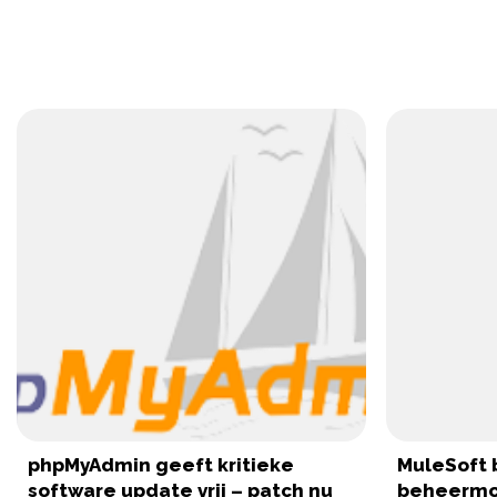
phpMyAdmin geeft kritieke
MuleSoft 
software update vrij – patch nu
beheermog