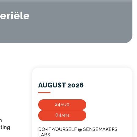
eriële
AUGUST 2026
24
AUG
04
APR
n
ting
DO-IT-YOURSELF @ SENSEMAKERS
LABS