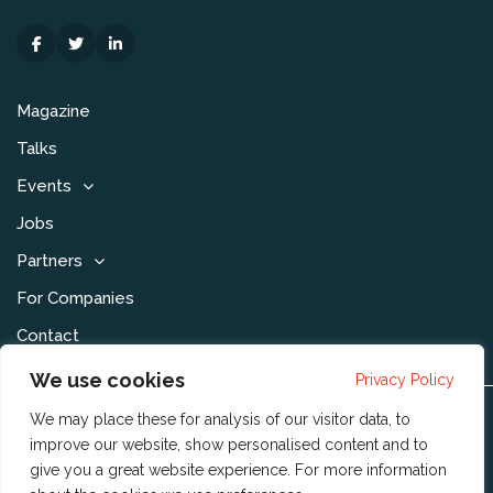
Magazine
Talks
Events
Jobs
Partners
For Companies
Contact
We use cookies
Privacy Policy
We may place these for analysis of our visitor data, to
Disclaimer & Voorwaarden
improve our website, show personalised content and to
Privacy Statement
give you a great website experience. For more information