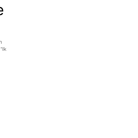
e
n
“Ik