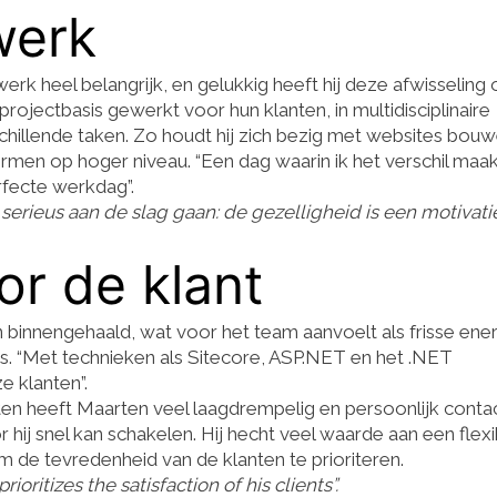
werk
werk heel belangrijk, en gelukkig heeft hij deze afwisseling
rojectbasis gewerkt voor hun klanten, in multidisciplinaire
hillende taken. Zo houdt hij zich bezig met websites bouw
ormen op hoger niveau. “Een dag waarin ik het verschil maa
erfecte werkdag”.
 serieus aan de slag gaan: de gezelligheid is een motivat
or de klant
 binnengehaald, wat voor het team aanvoelt als frisse ener
es. “Met technieken als Sitecore, ASP.NET en het .NET
 klanten”.
ten heeft Maarten veel laagdrempelig en persoonlijk contac
 hij snel kan schakelen. Hij hecht veel waarde aan een flex
om de tevredenheid van de klanten te prioriteren.
ritizes the satisfaction of his clients”.