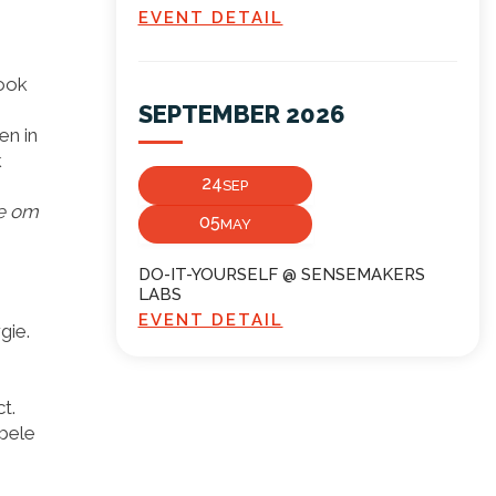
EVENT DETAIL
 ook
SEPTEMBER 2026
en in
k
24
SEP
ie om
05
MAY
DO-IT-YOURSELF @ SENSEMAKERS
LABS
EVENT DETAIL
gie.
t.
ibele