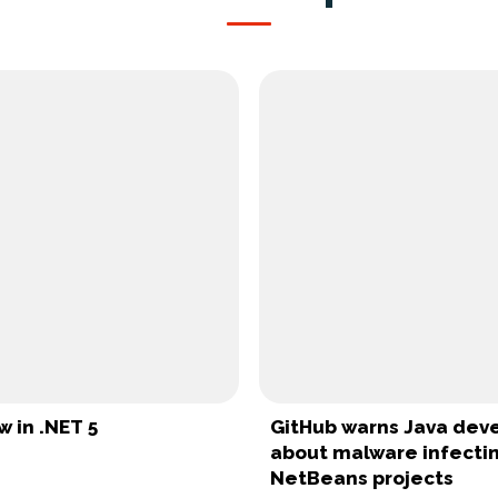
 in .NET 5
GitHub warns Java dev
about malware infecti
NetBeans projects