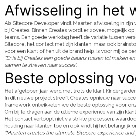
Afwisseling in het 
Als Sitecore Developer vindt Maarten afwisseling in zijn 
bij Creates. Binnen Creates wordt er zoveel mogelijk op p
teams. Een goede werkdag heeft de variatie tussen versc
Sitecore, het contact met zijn klanten, maar ook brainst
voor een klant of hen uit de brand help, is voor mij de p
“Er is bij Creates een goede balans tussen lol maken en
samen te streven naar succes”.
Beste oplossing vo
Het afgelopen jaar werd met trots de klant Kindergarden
In dit nieuwe project streeft Creates opnieuw naar succ
framework ontwikkelen we de beste oplossing voor onze
Om bij te dragen aan de ultieme experience van zijn klan
Het contact verloopt niet via strikte processen, waardoor
houding naar klanten toe en ook vindt hij het belangrijk 
“Maarten creates the ultimate Sitecore experience and prio