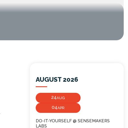
AUGUST 2026
24
AUG
04
APR
t
DO-IT-YOURSELF @ SENSEMAKERS
LABS