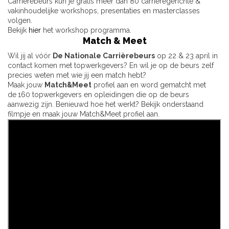
Carrièrebeurs kun je gratis meer dan 80 carrièregerichte &
vakinhoudelijke workshops, presentaties en masterclasses
volgen.
Bekijk
hier
het workshop programma.
Match & Meet
Wil jij al vóór
De Nationale Carrièrebeurs
op 22 & 23 april in
contact komen met topwerkgevers? En wil je op de beurs zelf
precies weten met wie jij een match hebt?
Maak jouw
Match&Meet
profiel aan en word gematcht met
de
160 topwerkgevers en opleidingen die op de beurs
aanwezig zijn. Benieuwd hoe het werkt? Bekijk onderstaand
filmpje en maak jouw Match&Meet profiel aan.