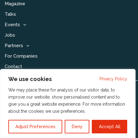
Magazine
Talks
Events
Jobs
Partners
For Companies
Contact
We use cookies
Privacy Policy
We may place these for analysis of our visitor data, to
Disclaimer & Voorwaarden
improve our website, show personalised content and to
Privacy Statement
give you a great website experience. For more information
about the cookies we use
preferences
.
Community Policy
Publishing Policy
Adjust Preferences
Deny
Accept All
Reshift Digital BV
© 2023 Copyright