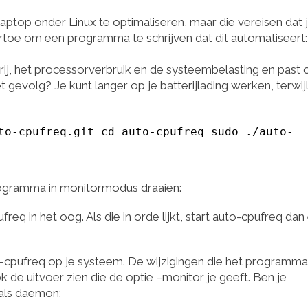
 laptop onder Linux te optimaliseren, maar die vereisen dat 
ertoe om een programma te schrijven dat dit automatiseert:
ij, het processorverbruik en de systeembelasting en past 
gevolg? Je kunt langer op je batterijlading werken, terwij
to-cpufreq.git cd auto-cpufreq sudo ./auto-
programma in monitormodus draaien:
eq in het oog. Als die in orde lijkt, start auto-cpufreq dan
o-cpufreq op je systeem. De wijzigingen die het programma
 de uitvoer zien die de optie –monitor je geeft. Ben je
 als daemon: