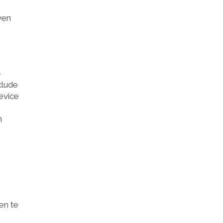
ven
–
clude
evice
n
en te