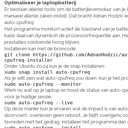
Optimaliseer je laptopbatterij
Er bestaan allerlei tools om de batterijlevensduur van je
manueel allerlei zaken instelt. Dat bracht Adnan Hodzic 
auto-cpufreq.
Het programma monitort actief de toestand van je batter
basis daarvan dynamisch de processorfrequentie aan. Het 
prestaties voldoende hoog blijven.
Installeren kan met de broncode:
git clone https://github.com/AdnanHodzic/au
cpufreq-installer
Onder Ubuntu 20.04 kun je de snap installeren:
sudo snap install auto-cpufreq
Als je wilt zien wat auto-cpufreq zou doen, kun je het 
sudo auto-cpufreq --monitor
Werk nu wat op je laptop en houd de status van auto-cpufr
voor je huidige sessie:
sudo auto-cpufreq --live
Op deze manier kun je ervaren wat de impact is van aut
doorvoert, overleven geen reboot. Je blijft overigens ook
tevreden met het gedrag, installeer het programma dan
sudo auto-cpufreq --install