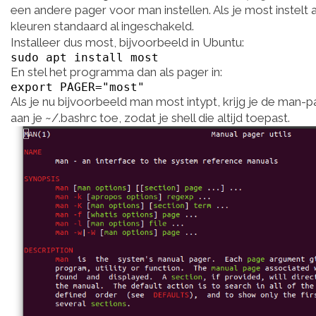
een andere pager voor man instellen. Als je most instelt a
kleuren standaard al ingeschakeld.
Installeer dus most, bijvoorbeeld in Ubuntu:
sudo apt install most
En stel het programma dan als pager in:
export PAGER="most"
Als je nu bijvoorbeeld man most intypt, krijg je de man-pag
aan je ~/.bashrc toe, zodat je shell die altijd toepast.