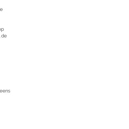
je
op
l de
 eens