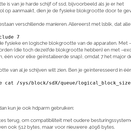
is van je harde schijf of ssd, bijvoorbeeld als je er het
ool op aanmaakt, dien je de fysieke blokgrootte door te ge
aan verschillende manieren. Allereerst met lsblk, dat alle
clude 7
 de fysieke en logische blokgrootte van de apparaten. Met 
orden (die toch dezelfde blokgrootte hebben) en met –ex
n, één voor elke geïnstalleerde snap), omdat 7 het major d
tte van al je schijven wilt zien. Ben je geïnteresseerd in éé
e cat /sys/block/sdX/queue/logical_block_size
an kun je ook hdparm gebruiken:
ytes terug, om compatibiliteit met oudere besturingssystem
jven ook 512 bytes, maar voor nieuwere 4096 bytes.