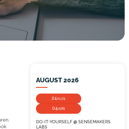
AUGUST 2026
24
AUG
04
APR
ren.
DO-IT-YOURSELF @ SENSEMAKERS
 ook
LABS