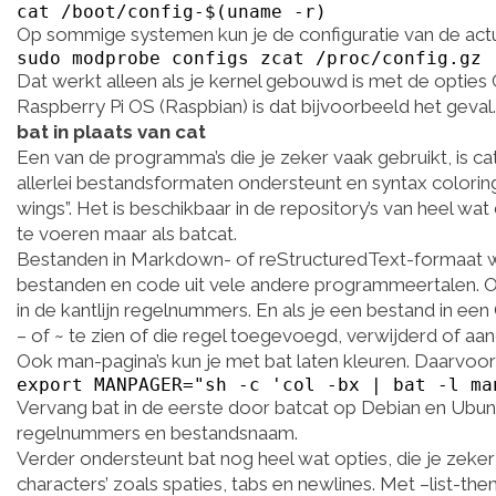
cat /boot/config-$(uname -r)
Op sommige systemen kun je de configuratie van de act
sudo modprobe configs zcat /proc/config.gz
Dat werkt alleen als je kernel gebouwd is met de o
Raspberry Pi OS (Raspbian) is dat bijvoorbeeld het geval.
bat in plaats van cat
Een van de programma’s die je zeker vaak gebruikt, is ca
allerlei bestandsformaten ondersteunt en syntax coloring t
wings”. Het is beschikbaar in de repository’s van heel wat d
te voeren maar als batcat.
Bestanden in Markdown- of reStructuredText-formaat w
bestanden en code uit vele andere programmeertalen. Ov
in de kantlijn regelnummers. En als je een bestand in een
– of ~ te zien of die regel toegevoegd, verwijderd of aa
Ook man-pagina’s kun je met bat laten kleuren. Daarvoor
export MANPAGER="sh -c 'col -bx | bat -l ma
Vervang bat in de eerste door batcat op Debian en Ubun
regelnummers en bestandsnaam.
Verder ondersteunt bat nog heel wat opties, die je zeker
characters’ zoals spaties, tabs en newlines. Met –list-them