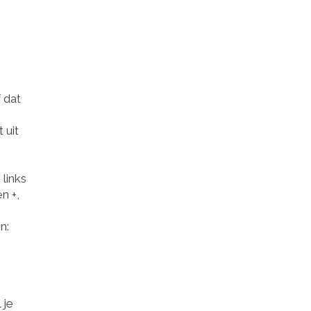
 dat
 uit
links
n +,
n:
 je