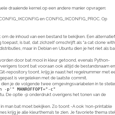
uele draaiende kernel op een andere manier opvragen:
pties CONFIG_IKCONFIG en CONFIG_IKCONFIG_PROC. Op
t om de inhoud van een bestand te bekijken. Een alternatief
oepast, is bat, dat zichzelf omschrijft als “a cat clone with
istributies, maar in Debian en Ubuntu dien je het niet als bat
orden door bat mooi in kleur getoond, evenals Python-
erigens toont bat vooraan ook altijd de bestandsnaam en 
 Git-repository toont, krijg je naast het regelnummer met ee
ngepast is vergeleken met de laatste commit.
 dien je de volgende twee omgevingsvariabelen in te stelle
n -p'" MANROFFOPT="-c"
tu. De optie -p onderdrukt overigens het tonen van de
 in man bat moet bekijken. Zo toont -A ook ‘non-printable
es krijg je alle kleurthema’s te zien. Je favoriete thema stel