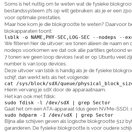
Soms is het nuttig om te weten wat de fysieke blokgrootte 
bestandssysteem zfs op wilt gebruiken: als je er een zp
voor optimale prestaties.
Maar hoe kom je die blokgrootte te weten? Daarvoor best
blokapparaten toont:
lsblk -o NAME,PHY-SEC,LOG-SEC --nodeps --ex
We filteren hier de uitvoer: we tonen alleen de naam en
nodeps voorkomen we dat ook alle partities getoond w
7 tonen we geen loop devices (wat er op Ubuntu veel zij
number is van loop devices.
Deze uitvoer van lsblk is handig als je de fysieke blokgroo
schijf, dan werkt iets als het volgende:
cat /sys/block/sdX/queue/physical_block_siz
Hierin vervang je sdX door de apparaatnaam.
Het kan ook met fdisk:
sudo fdisk -l /dev/sdX | grep Sector
Gaat het om een ATA-apparaat (dus geen NVMe-SSD), d
sudo hdparm -I /dev/sdX | grep Sector
Bijna alle schijven geven als logische blokgrootte 512 b
garanderen. De fysieke blokgrootte is voor oudere schi