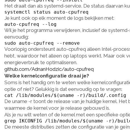
Het draait dan als systemd-service. De status daarvan k
systemctl status auto-cpufreq
Je kunt ook op elk moment de logs bekijken met:
auto-cpufreq --log
Wil je het programma verwijderen, inclusief de systemd-
eenvoudig:
sudo auto-cpufreq --remove
Voorlopig ondersteunt auto-cpufreq alleen Intel-proces
hebt, waardoor het alleen op laptops werkt. Maar ook 
energieverbruik te optimaliseren.
github.com/AdnanHodzic/auto-cpufreq
Welke kernelconfiguratie draai je?
Soms is het handig om te weten welke kernelconfiguratie 
optie of niet? Gelukkig is dat eenvoudig op te vragen:
cat /lib/modules/$(uname -r)/build/.config
De uname -r toont de release van je huidige kernel. Het b
waarmee de kernel voor je release gebouwd is.
Als je nu wilt weten of de kernel met een specifieke opt
grep IKCONFIG /lib/modules/$(uname -r)/buil
De meeste distributies zetten de configuratie van je geïns