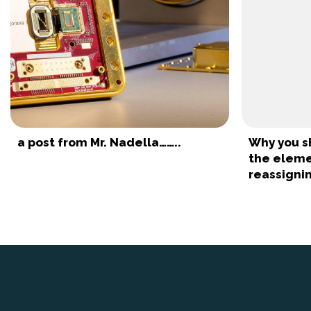
a post from Mr. Nadella……..
Why you s
the eleme
reassigning