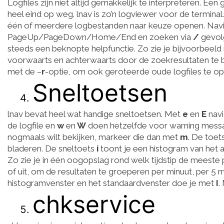
Logfiles zijn niet altijd gemakkelijk te interpreteren. Ee
heel eind op weg. lnav is zo’n logviewer voor de terminal
één of meerdere logbestanden naar keuze openen. Navig
PageUp/PageDown/Home/End en zoeken via
/
gevolg
steeds een beknopte helpfunctie. Zo zie je bijvoorbeel
voorwaarts en achterwaarts door de zoekresultaten te bla
met de –
r
-optie, om ook geroteerde oude logfiles te ope
Sneltoetsen
lnav bevat heel wat handige sneltoetsen. Met
e
en
E
navi
de logfile en
w
en
W
doen hetzelfde voor warning messag
nogmaals wilt bekijken, markeer die dan met
m
. De toe
bladeren. De sneltoets
i
toont je een histogram van het aa
Zo zie je in één oogopslag rond welk tijdstip de meest
of uit, om de resultaten te groeperen per minuut, per 5 m
histogramvenster en het standaardvenster doe je met
I
.
chkservice