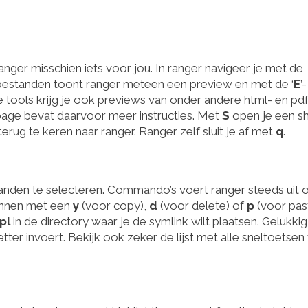
ranger misschien iets voor jou. In ranger navigeer je met de
stbestanden toont ranger meteen een preview en met de ‘
E
’-
ne tools krijg je ook previews van onder andere html- en pd
page bevat daarvoor meer instructies. Met
S
open je een she
erug te keren naar ranger. Ranger zelf sluit je af met
q
.
anden te selecteren. Commando’s voert ranger steeds uit 
innen met een
y
(voor copy),
d
(voor delete) of
p
(voor past
pl
in de directory waar je de symlink wilt plaatsen. Gelukkig
ter invoert. Bekijk ook zeker de lijst met alle sneltoetsen