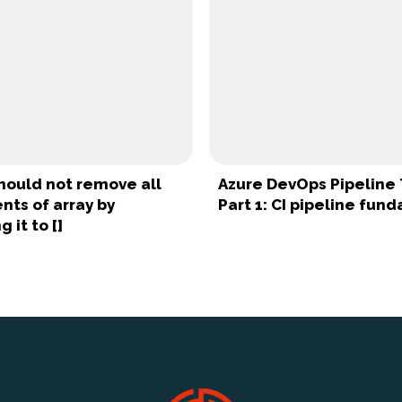
hould not remove all
Azure DevOps Pipeline 
nts of array by
Part 1: CI pipeline fun
 it to []