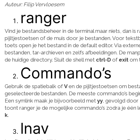
Auteur: Filip Vervloesem
ranger
Vind je bestandsbeheer in de terminal maar niets, dan is 
pijltjestoetsen of de muis door je bestanden. Voor tek
toets open je het bestand in de default editor. Via exter
bestanden, tar-archieven en zelfs afbeeldingen. De man
de huidige directory. Sluit de shell met
ctrl-D
of
exit
om t
Commando’s
Gebruik de spatiebalk of
V
en de pijltjestoetsen om best
geselecteerde bestanden. De meeste commando’s beg
Een symlink maak je bijvoorbeeld met
yy
, gevolgd door
toont ranger je de mogelijke commando’s zodra je één let
k
.
lnav