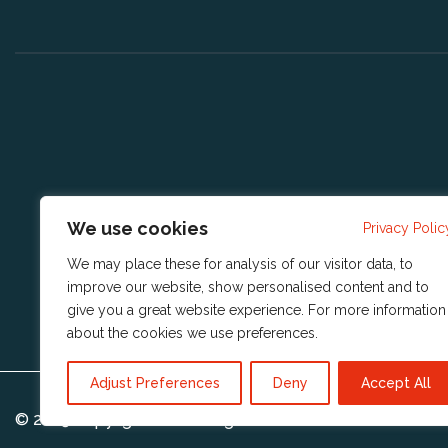
We use cookies
Privacy Polic
We may place these for analysis of our visitor data, to
improve our website, show personalised content and to
give you a great website experience. For more information
about the cookies we use
preferences
.
Adjust Preferences
Deny
Accept All
© 2023 Copyright
Reshift Digital BV