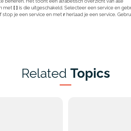
te beheren. Het toont een alfabetisch overzicht van alle
en met
[ ]
is die uitgeschakeld. Selecteer een service en geb
f stop je een service en met
r
herlaad je een service. Gebru
Related
Topics