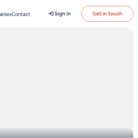
Sign in
Get in touch
anies
Contact