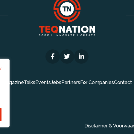
y
Magazine
Talks
Events
Jobs
Partners
For Companies
Contact
Disclaimer & Voorwaa