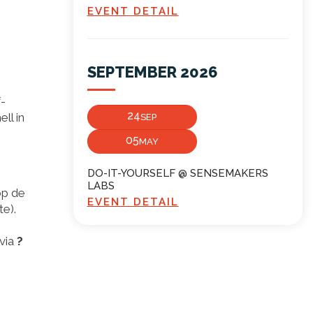
EVENT DETAIL
SEPTEMBER 2026
f-
24
ll in
SEP
05
MAY
DO-IT-YOURSELF @ SENSEMAKERS
LABS
op de
EVENT DETAIL
e).
 via
?