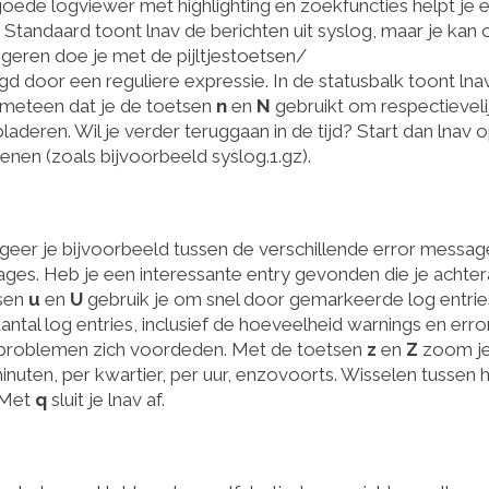
n goede logviewer met highlighting en zoekfuncties helpt je 
. Standaard toont lnav de berichten uit syslog, maar je kan
eren doe je met de pijltjestoetsen/
d door een reguliere expressie. In de statusbalk toont lnav
d meteen dat je de toetsen
n
en
N
gebruikt om respectieveli
deren. Wil je verder teruggaan in de tijd? Start dan lnav 
nen (zoals bijvoorbeeld syslog.1.gz).
geer je bijvoorbeeld tussen de verschillende error message
es. Heb je een interessante entry gevonden die je achter
tsen
u
en
U
gebruik je om snel door gemarkeerde log entrie
ntal log entries, inclusief de hoeveelheid warnings en error
e problemen zich voordeden. Met de toetsen
z
en
Z
zoom je
inuten, per kwartier, per uur, enzovoorts. Wisselen tussen 
 Met
q
sluit je lnav af.