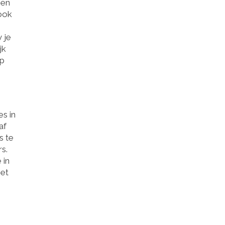
een
 ook
 je
jk
op
s in
af
s te
s.
 in
het