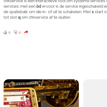
chkservice is een interactieve tool om systemd services 
services: met een
[x]
ervoor is de service ingeschakeld 
de spatiebalk om die in- of uit te schakelen. Met
s
start o
tot slot
q
om chkservice af te sluiten.
0
0