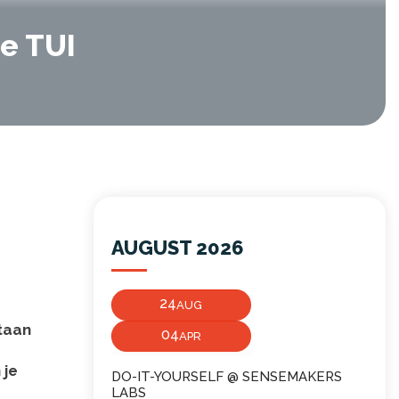
ge TUI
AUGUST 2026
24
AUG
taan
04
APR
 je
DO-IT-YOURSELF @ SENSEMAKERS
LABS