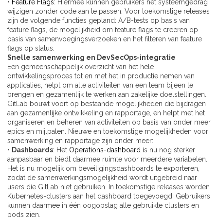
•
Feature Flags
: Hiermee kunnen gebruikers het systeemgedrag
wijzigen zonder code aan te passen. Voor toekomstige releases
zijn de volgende functies gepland: A/B-tests op basis van
feature flags, de mogelijkheid om feature flags te creëren op
basis van samenvoegingsverzoeken en het filteren van feature
flags op status.
Snelle samenwerking en DevSecOps-integratie
Een gemeenschappelijk overzicht van het hele
ontwikkelingsproces tot en met het in productie nemen van
applicaties, helpt om alle activiteiten van een team bijeen te
brengen en gezamenlijk te werken aan zakelijke doelstellingen.
GitLab bouwt voort op bestaande mogelijkheden die bijdragen
aan gezamenlijke ontwikkeling en rapportage, en helpt met het
organiseren en beheren van activiteiten op basis van onder meer
epics en mijlpalen. Nieuwe en toekomstige mogelijkheden voor
samenwerking en rapportage zijn onder meer:
•
Dashboards
: Het
Operations-dashboard
is nu nog sterker
aanpasbaar en biedt daarmee ruimte voor meerdere variabelen.
Het is nu mogelijk om beveiligingsdashboards te exporteren,
zodat de samenwerkingsmogelijkheid wordt uitgebreid naar
users die GitLab niet gebruiken. In toekomstige releases worden
Kubernetes-clusters aan het dashboard toegevoegd. Gebruikers
kunnen daarmee in één oogopslag alle gebruikte clusters en
pods zien.