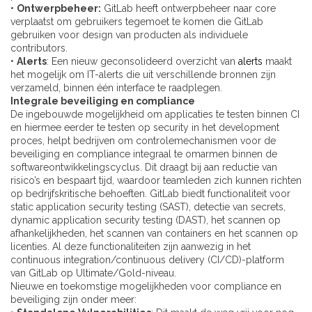
•
Ontwerpbeheer:
GitLab heeft ontwerpbeheer naar core
verplaatst om gebruikers tegemoet te komen die GitLab
gebruiken voor design van producten als individuele
contributors.
•
Alerts
: Een nieuw geconsolideerd overzicht van
alerts
maakt
het mogelijk om IT-alerts die uit verschillende bronnen zijn
verzameld, binnen één interface te raadplegen.
Integrale beveiliging en compliance
De ingebouwde mogelijkheid om applicaties te testen binnen CI
en hiermee eerder te testen op security in het development
proces, helpt bedrijven om controlemechanismen voor de
beveiliging en compliance integraal te omarmen binnen de
softwareontwikkelingscyclus. Dit draagt bij aan reductie van
risico’s en bespaart tijd, waardoor teamleden zich kunnen richten
op bedrijfskritische behoeften. GitLab biedt functionaliteit voor
static application security testing (SAST), detectie van secrets,
dynamic application security testing (DAST), het scannen op
afhankelijkheden, het scannen van containers en het scannen op
licenties. Al deze functionaliteiten zijn aanwezig in het
continuous integration/continuous delivery (CI/CD)-platform
van GitLab op Ultimate/Gold-niveau.
Nieuwe en toekomstige mogelijkheden voor compliance en
beveiliging zijn onder meer: