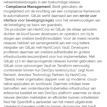
netwerkbeleidsregels in een toekomstige release.
•
Compliance Management
: Biedt gebruikers de
mogelijkheid om de inrichting van een compliance-framework
te automatiseren. GitLab werkt daarnaast aan een
eerste user
interface voor beveiligingsregels
voor het vereenvoudigen van
de beveiliging op basis van guardrails.
“De producten van HashiCorp en GitLab die elkaar aanvullen,
dichten de kloof tussen developers en operators om bij te
dragen aan snellere bedrijfsresultaten. Voor de meest recente
releases hebben we samengewerkt aan een nog betere
integratie van GitLab met HashiCorp’s Vault. Developers
profiteren daarmee van snellere authenticatie en grotere
infrastructurele keuzevrijheid voor hun implementaties. Met
GitLab 13.0 en daaropvolgende releases kunnen gebruikers van
GitLab onze oplossingen Vault en Terraform eenvoudig
combineren binnen hun DevOps-levenscyclus” zegt Asvin
Ramesh, directeur Technology Partners bij HashiCorp.
“Steeds meer organisaties stappen over op moderne, cloud-
native applicaties en workloads. Daarmee ontstaan twee
behoeften: een ondersteunde Kubernetes-infrastructuur van
enterprise kwaliteit en een DevOps-platform waarmee ze deze
nieuwe diensten makkelijker en efficiënter kunnen ontwikkelen.
Red Hat OpenShift is aanbieder van het meest uitgebreide
zakelijke Kubernetes-platform binnen de branche. Het biedt