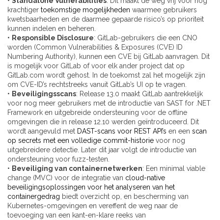
•
Standalone Vulnerabilities
: Dit maakt de weg vrij voor nog
krachtiger
toekomstige mogelijkheden
waarmee gebruikers
kwetsbaarheden en de daarmee gepaarde risico’s op prioriteit
kunnen indelen en beheren.
•
Responsible Disclosure
: GitLab-gebruikers die een CNO
worden (Common Vulnerabilities & Exposures (CVE) ID
Numbering Authority), kunnen een CVE bij GitLab aanvragen. Dit
is mogelijk voor GitLab of voor elk ander project dat op
GitLab.com wordt gehost. In de toekomst zal het mogelijk zijn
om CVE-ID’s rechtstreeks vanuit GitLab’s UI op te vragen.
•
Beveiligingsscans
: Release 13.0 maakt GitLab aantrekkelijk
voor nog meer gebruikers met de introductie van SAST for .NET
Framework en uitgebreide ondersteuning voor de offline
omgevingen die in release 12.10 werden geïntroduceerd. Dit
wordt aangevuld met
DAST-scans voor REST API’s
en een
scan
op secrets met een volledige commit-historie
voor nog
uitgebreidere detectie. Later dit jaar volgt de introductie van
ondersteuning voor fuzz-testen.
•
Beveiliging van containernetwerken
: Een minimal viable
change (MVC) voor de integratie van
cloud-native
beveiligingsoplossingen voor het analyseren van het
containergedrag
biedt overzicht op, en bescherming van
Kubernetes-omgevingen en vereffent de weg naar de
toevoeging van een kant-en-klare reeks van