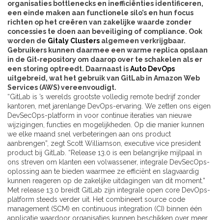
organisaties bottlenecks en inefficiënties identificeren,
een einde maken aan functionele silo’s en hun focus
richten op het creëren van zakelijke waarde zonder
concessies te doen aan beveiliging of compliance. Ook
worden de
Gitaly Clusters
algemeen verkrijgbaar.
Gebruikers kunnen daarmee een warme replica opslaan
in de Git-repository om daarop over te schakelen als er
een storing optreedt. Daarnaast is
Auto DevOps
uitgebreid, wat het gebruik van GitLab in Amazon Web
Services (AWS) vereenvoudigt.
“GitLab is ’s werelds grootste volledig remote bedrijf zonder
kantoren, met jarenlange DevOps-ervaring. We zetten ons eigen
DevSecOps-platform in voor continue iteraties van nieuwe
wijzigingen, functies en mogelijkheden. Op die manier kunnen
we elke maand snel verbeteringen aan ons product
aanbrengen”, zegt Scott Williamson, executive vice president
product bij GitLab. “Release 13.0 is een belangrijke mijlpaal in
ons streven om klanten een volwassener, integrale DevSecOps-
oplossing aan te bieden waarmee ze efficiënt en slagvaardig
kunnen reageren op de zakelijke uitdagingen van dit moment.”
Met release 13.0 breidt GitLab zijn integrale open core DevOps-
platform steeds verder uit. Het combineert source code
management (SCM) en continuous integration (CI) binnen één
applicatie waardoor organisaties kunnen beschikken over meer