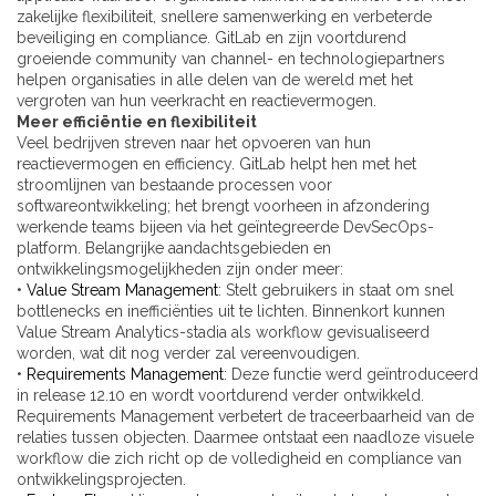
zakelijke flexibiliteit, snellere samenwerking en verbeterde
beveiliging en compliance. GitLab en zijn voortdurend
groeiende community van channel- en technologiepartners
helpen organisaties in alle delen van de wereld met het
vergroten van hun veerkracht en reactievermogen.
Meer efficiëntie en flexibiliteit
Veel bedrijven streven naar het opvoeren van hun
reactievermogen en efficiency. GitLab helpt hen met het
stroomlijnen van bestaande processen voor
softwareontwikkeling; het brengt voorheen in afzondering
werkende teams bijeen via het geïntegreerde DevSecOps-
platform. Belangrijke aandachtsgebieden en
ontwikkelingsmogelijkheden zijn onder meer:
•
Value Stream Management
: Stelt gebruikers in staat om snel
bottlenecks en inefficiënties uit te lichten. Binnenkort kunnen
Value Stream Analytics-stadia als workflow gevisualiseerd
worden, wat dit nog verder zal vereenvoudigen.
•
Requirements Management
: Deze functie werd geïntroduceerd
in release 12.10 en wordt voortdurend verder ontwikkeld.
Requirements Management verbetert de traceerbaarheid van de
relaties tussen objecten. Daarmee ontstaat een naadloze visuele
workflow die zich richt op de volledigheid en compliance van
ontwikkelingsprojecten.