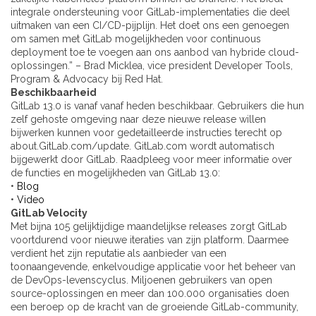
integrale ondersteuning voor GitLab-implementaties die deel
uitmaken van een CI/CD-pijplijn. Het doet ons een genoegen
om samen met GitLab mogelijkheden voor continuous
deployment toe te voegen aan ons aanbod van hybride cloud-
oplossingen.” – Brad Micklea, vice president Developer Tools,
Program & Advocacy bij Red Hat.
Beschikbaarheid
GitLab 13.0 is vanaf vanaf heden beschikbaar. Gebruikers die hun
zelf gehoste omgeving naar deze nieuwe release willen
bijwerken kunnen voor gedetailleerde instructies terecht op
about.GitLab.com/update. GitLab.com wordt automatisch
bijgewerkt door GitLab. Raadpleeg voor meer informatie over
de functies en mogelijkheden van GitLab 13.0:
•
Blog
•
Video
GitLab Velocity
Met bijna 105 gelijktijdige maandelijkse releases zorgt GitLab
voortdurend voor nieuwe iteraties van zijn platform. Daarmee
verdient het zijn reputatie als aanbieder van een
toonaangevende, enkelvoudige applicatie voor het beheer van
de DevOps-levenscyclus. Miljoenen gebruikers van open
source-oplossingen en meer dan 100.000 organisaties doen
een beroep op de kracht van de groeiende GitLab-community,