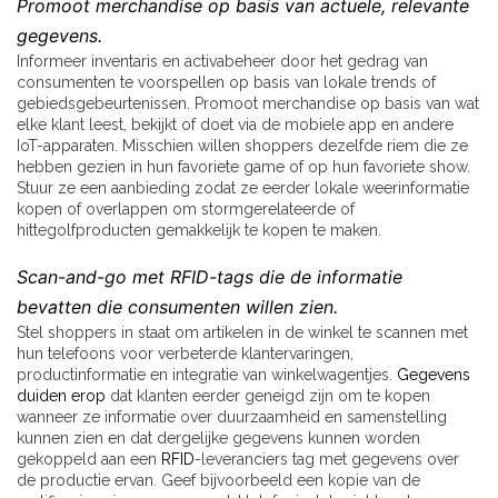
Promoot merchandise op basis van actuele, relevante
gegevens.
Informeer inventaris en activabeheer door het gedrag van
consumenten te voorspellen op basis van lokale trends of
gebiedsgebeurtenissen. Promoot merchandise op basis van wat
elke klant leest, bekijkt of doet via de mobiele app en andere
IoT-apparaten. Misschien willen shoppers dezelfde riem die ze
hebben gezien in hun favoriete game of op hun favoriete show.
Stuur ze een aanbieding zodat ze eerder lokale weerinformatie
kopen of overlappen om stormgerelateerde of
hittegolfproducten gemakkelijk te kopen te maken.
Scan-and-go met
RFID
-tags die de informatie
bevatten die consumenten willen zien.
Stel shoppers in staat om artikelen in de winkel te scannen met
hun telefoons voor verbeterde klantervaringen,
productinformatie en integratie van winkelwagentjes.
Gegevens
duiden erop
dat klanten eerder geneigd zijn om te kopen
wanneer ze informatie over duurzaamheid en samenstelling
kunnen zien en dat dergelijke gegevens kunnen worden
gekoppeld aan een
RFID
-leveranciers tag met gegevens over
de productie ervan. Geef bijvoorbeeld een kopie van de