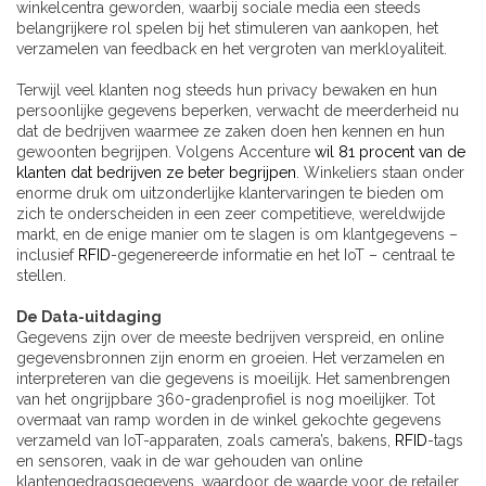
winkelcentra geworden, waarbij sociale media een steeds
belangrijkere rol spelen bij het stimuleren van aankopen, het
verzamelen van feedback en het vergroten van merkloyaliteit.
Terwijl veel klanten nog steeds hun privacy bewaken en hun
persoonlijke gegevens beperken, verwacht de meerderheid nu
dat de bedrijven waarmee ze zaken doen hen kennen en hun
gewoonten begrijpen. Volgens Accenture
wil 81 procent van de
klanten dat bedrijven ze beter begrijpen
. Winkeliers staan ​​onder
enorme druk om uitzonderlijke klantervaringen te bieden om
zich te onderscheiden in een zeer competitieve, wereldwijde
markt, en de enige manier om te slagen is om klantgegevens –
inclusief
RFID
-gegenereerde informatie en het IoT – centraal te
stellen.
De Data-uitdaging
Gegevens zijn over de meeste bedrijven verspreid, en online
gegevensbronnen zijn enorm en groeien. Het verzamelen en
interpreteren van die gegevens is moeilijk. Het samenbrengen
van het ongrijpbare 360-gradenprofiel is nog moeilijker. Tot
overmaat van ramp worden in de winkel gekochte gegevens
verzameld van IoT-apparaten, zoals camera’s, bakens,
RFID
-tags
en sensoren, vaak in de war gehouden van online
klantengedragsgegevens, waardoor de waarde voor de retailer