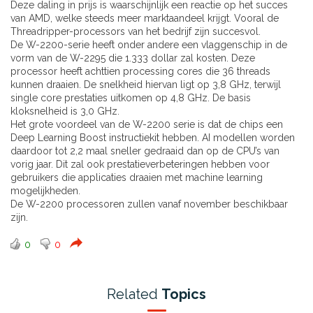
Deze daling in prijs is waarschijnlijk een reactie op het succes
van AMD, welke steeds meer marktaandeel krijgt. Vooral de
Threadripper-processors van het bedrijf zijn succesvol.
De W-2200-serie heeft onder andere een vlaggenschip in de
vorm van de W-2295 die 1.333 dollar zal kosten. Deze
processor heeft achttien processing cores die 36 threads
kunnen draaien. De snelkheid hiervan ligt op 3,8 GHz, terwijl
single core prestaties uitkomen op 4,8 GHz. De basis
kloksnelheid is 3,0 GHz.
Het grote voordeel van de W-2200 serie is dat de chips een
Deep Learning Boost instructiekit hebben. AI modellen worden
daardoor tot 2,2 maal sneller gedraaid dan op de CPU’s van
vorig jaar. Dit zal ook prestatieverbeteringen hebben voor
gebruikers die applicaties draaien met machine learning
mogelijkheden.
De W-2200 processoren zullen vanaf november beschikbaar
zijn.
0
0
Related
Topics