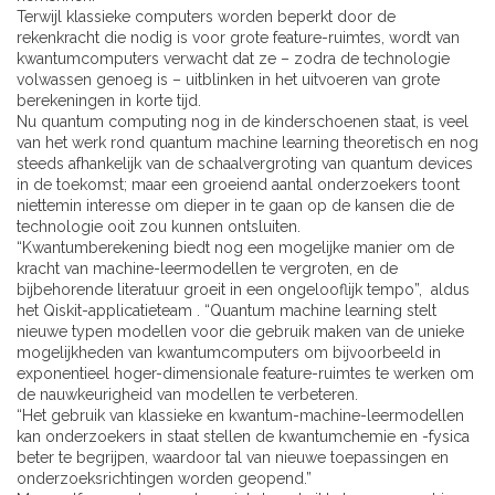
Terwijl klassieke computers worden beperkt door de
rekenkracht die nodig is voor grote feature-ruimtes, wordt van
kwantumcomputers verwacht dat ze – zodra de technologie
volwassen genoeg is – uitblinken in het uitvoeren van grote
berekeningen in korte tijd.
Nu quantum computing nog in de kinderschoenen staat, is veel
van het werk rond quantum machine learning theoretisch en nog
steeds afhankelijk van de schaalvergroting van quantum devices
in de toekomst; maar een groeiend aantal onderzoekers toont
niettemin interesse om dieper in te gaan op de kansen die de
technologie ooit zou kunnen ontsluiten.
“Kwantumberekening biedt nog een mogelijke manier om de
kracht van machine-leermodellen te vergroten, en de
bijbehorende literatuur groeit in een ongelooflijk tempo”,
aldus
het Qiskit-applicatieteam
. “Quantum machine learning stelt
nieuwe typen modellen voor die gebruik maken van de unieke
mogelijkheden van kwantumcomputers om bijvoorbeeld in
exponentieel hoger-dimensionale feature-ruimtes te werken om
de nauwkeurigheid van modellen te verbeteren.
“Het gebruik van klassieke en kwantum-machine-leermodellen
kan onderzoekers in staat stellen de kwantumchemie en -fysica
beter te begrijpen, waardoor tal van nieuwe toepassingen en
onderzoeksrichtingen worden geopend.”