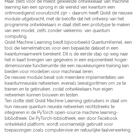
Maar zelfs voor de meest gewiekste ontwikkelaar van machine
learning kan een sprong in de wereld van kwantum een ​​
ontmoedigend vooruitzicht zijn – daarom heeft Qiskit de nieuwe
module uitgebracht, met de belofte dat het ontwerp van het
programma ontwikkelaars in staat stelt een prototype te maken
van een model, zelfs zonder vakkennis. van quantum
computing.
Qiskit Machine Learning biedt bijvoorbeeld QuantumKernel, een
tool die kernelmatrices voor een bepaalde dataset in een
kwantumraamwerk berekent. Dit is de eerste stap op weg naar
het in kaart brengen van gegevens in een exponentieel hoger-
dimensionale functieruimte die een nauwkeurigere training kan
bieden voor modellen voor machinaal leren.
De nieuwe module bevat ook meerdere implementaties van
kwantumneurale netwerken, evenals leeralgoritmen om ze te
trainen en te gebruiken, zodat ontwikkelaars hun eigen
netwerken kunnen bouwen en testen.
Ten slotte stelt Qiskit Machine Learning gebruikers in staat om
hun nieuwe quantum neurale netwerken rechtstreeks te
integreren in de PyTorch open-source machine learning-
bibliotheek. De PyTorch-bibliotheek, een door Facebook
ontwikkeld platform, wordt voornamelijk gebruikt voor
toepassingen zoals computervisie en natuurlijke taalverwerking.