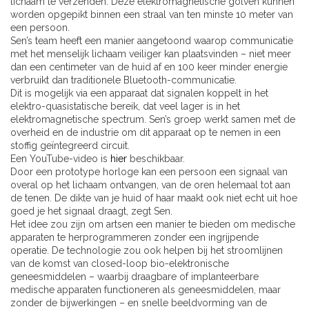
lichaam te verzenden. Deze elektromagnetische golven kunnen
worden opgepikt binnen een straal van ten minste 10 meter van
een persoon.
Sen’s team heeft een manier aangetoond waarop communicatie
met het menselijk lichaam veiliger kan plaatsvinden – niet meer
dan een centimeter van de huid af en 100 keer minder energie
verbruikt dan traditionele Bluetooth-communicatie.
Dit is mogelijk via een apparaat dat signalen koppelt in het
elektro-quasistatische bereik, dat veel lager is in het
elektromagnetische spectrum. Sen’s groep werkt samen met de
overheid en de industrie om dit apparaat op te nemen in een
stoffig geïntegreerd circuit.
Een YouTube-video is
hier
beschikbaar.
Door een prototype horloge kan een persoon een signaal van
overal op het lichaam ontvangen, van de oren helemaal tot aan
de tenen. De dikte van je huid of haar maakt ook niet echt uit hoe
goed je het signaal draagt, zegt Sen.
Het idee zou zijn om artsen een manier te bieden om medische
apparaten te herprogrammeren zonder een ingrijpende
operatie. De technologie zou ook helpen bij het stroomlijnen
van de komst van closed-loop bio-elektronische
geneesmiddelen – waarbij draagbare of implanteerbare
medische apparaten functioneren als geneesmiddelen, maar
zonder de bijwerkingen – en snelle beeldvorming van de