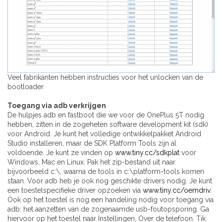
Veel fabrikanten hebben instructies voor het unlocken van de
bootloader.
Toegang via adb verkrijgen
De hulpjes adb en fastboot die we voor de OnePlus 5T nodig
hebben, zitten in de zogeheten software development kit (sdk)
voor Android. Je kunt het volledige ontwikkelpakket Android
Studio installeren, maar de SDK Platform Tools zijn al
voldoende. Je kunt ze vinden op
www.tiny.cc/sdkplat
voor
Windows, Mac en Linux. Pak het zip-bestand uit naar
bijvoorbeeld c:\, waarna de tools in c:\platform-tools komen
staan. Voor adb heb je ook nog geschikte drivers nodig. Je kunt
een toestelspecifieke driver opzoeken via
www.tiny.cc/oemdriv
.
Ook op het toestel is nog een handeling nodig voor toegang via
adb: het aanzetten van de zogenaamde usb-foutopsporing. Ga
hiervoor op het toestel naar Instellingen, Over de telefoon. Tik