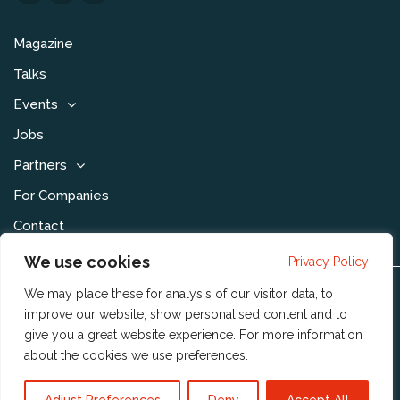
Magazine
Talks
Events
Jobs
Partners
For Companies
Contact
We use cookies
Privacy Policy
We may place these for analysis of our visitor data, to
Disclaimer & Voorwaarden
improve our website, show personalised content and to
Privacy Statement
give you a great website experience. For more information
about the cookies we use
preferences
.
Community Policy
Publishing Policy