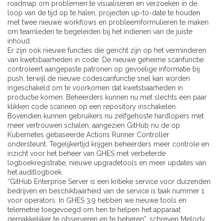
roadmap om problemen te visualiseren en verzoeken in de
loop van de tijd op te halen, projecten up-to-date te houden
met twee nieuwe workflows en probleemformulieren te maken
om teamleden te begeleiden bij het indienen van de juiste
inhoud.
Er zijn ook nieuwe functies die gericht zijn op het verminderen
van kwetsbaarheden in code. De nieuwe geheime scanfunctie
controleert aangepaste patronen op gevoelige informatie bij
push, terwijl de nieuwe codescanfunctie snel kan worden
ingeschakeld om te voorkomen dat kwetsbaarheden in
productie komen. Beheerders kunnen nu met slechts een paar
klikken code scannen op een repository inschakelen.
Bovendien kunnen gebruikers nu zelfgehoste hardlopers met
meer vertrouwen schalen, aangezien GitHub nu de op
Kubernetes gebaseerde Actions Runner Controller
ondersteunt. Tegelijkertijd krijgen beheerders meer controle en
inzicht voor het beheer van GHES met verbeterde
logboekregistratie, nieuwe upgradetools en meer updates van
het auditlogboek.
“GitHub Enterprise Server is een kritieke service voor duizenden
bedrijven en beschikbaarheid van de service is taak nummer 1
voor operators. In GHES 3.9 hebben we nieuwe tools en
telemetrie toegevoegd om hen te helpen het apparaat
gemakkelijker te observeren en te beheren”, schreven Melody