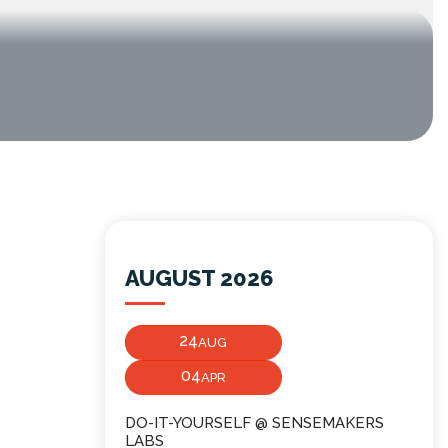
AUGUST 2026
24
AUG
04
APR
DO-IT-YOURSELF @ SENSEMAKERS
LABS