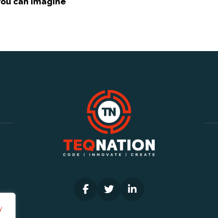
you can imagine
y