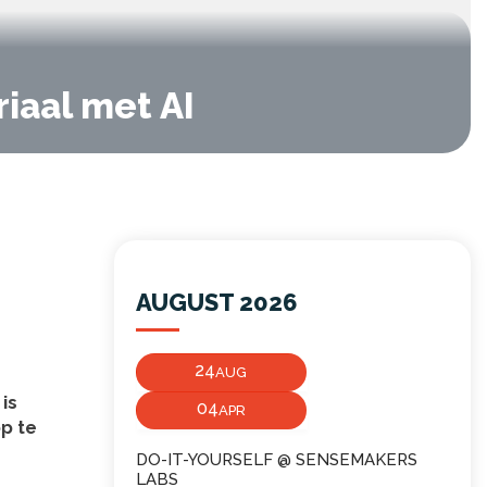
iaal met AI
AUGUST 2026
24
AUG
is
04
APR
p te
DO-IT-YOURSELF @ SENSEMAKERS
LABS