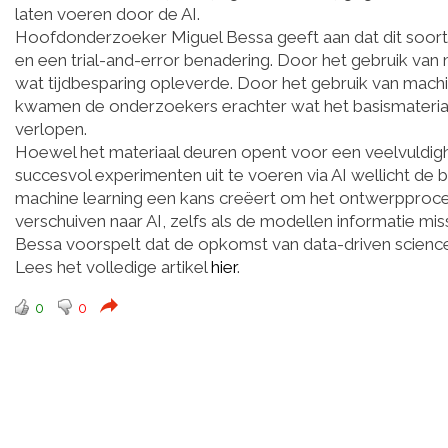
laten voeren door de AI.
Hoofdonderzoeker Miguel Bessa geeft aan dat dit soort
en een trial-and-error benadering. Door het gebruik van
wat tijdbesparing opleverde. Door het gebruik van mach
kwamen de onderzoekers erachter wat het basismateria
verlopen.
Hoewel het materiaal deuren opent voor een veelvuldig
succesvol experimenten uit te voeren via AI wellicht de bel
machine learning een kans creëert om het ontwerpproc
verschuiven naar AI, zelfs als de modellen informatie mis
Bessa voorspelt dat de opkomst van data-driven scienc
Lees het volledige artikel
hier
.
0
0