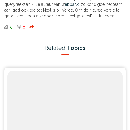
queryreeksen. • De auteur van w
ebpack
, zo kondigde het team
aan, trad ook toe tot Next.js bij Vercel Om de nieuwe versie te
gebruiken, update je door "npm i next @ latest" uit te voeren.
0
0
Related
Topics