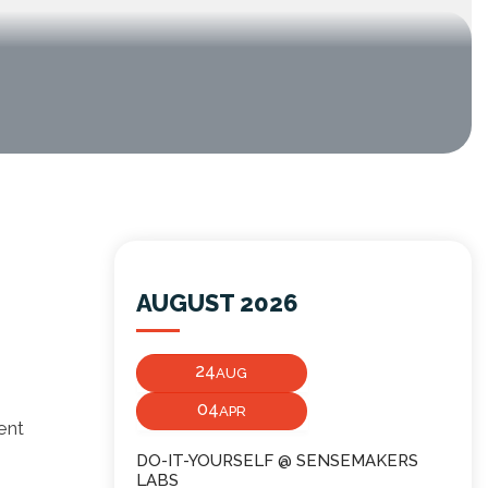
AUGUST 2026
24
AUG
04
APR
ent
DO-IT-YOURSELF @ SENSEMAKERS
LABS