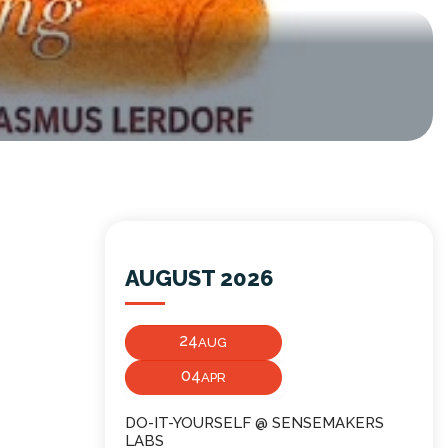
AUGUST 2026
24
AUG
04
APR
DO-IT-YOURSELF @ SENSEMAKERS
LABS