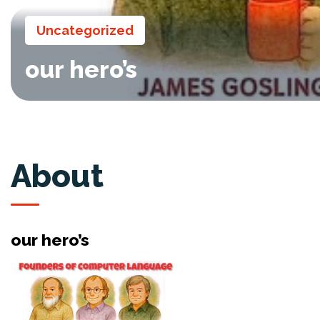
Uncategorized
our hero’s
About
our hero’s