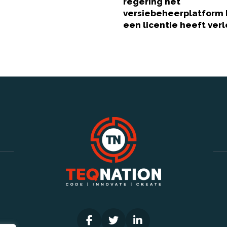
regering het
versiebeheerplatform 
een licentie heeft ver