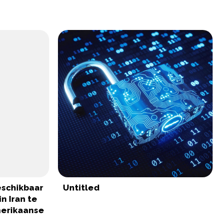
eschikbaar
Untitled
n Iran te
merikaanse