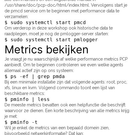
/usr/share/doc/pcp-doc/html/index.html. Vervolgens start je
de pmcd service om te beginnen met performance data te
verzamelen:
$ sudo systemctl start pmcd
Om verderop in deze workshop ook historische data te
raadplegen, moet je nog de pmlogger-server starten:
$ sudo systemctl start pmlogger
Metrics bekijken
Je vraagt je nu waarschijnlijk af welke performance metrics PCP
aanbiedt. Om te beginnen controleren we even welke agents
allemaal actief zijn op ons systeem:
$ ps -ef | grep pmda
Bij een minimale installatie zijn dat volgende agents: root, proc,
xfs, linux en kvm. Volgend commando toont een lijst van
beschikbare metrics:
$ pminfo | less
De meeste metrics bevatten ook een helpfunctie die beschrijft
waarvoor ze dienen. Een korte beschrijving van alle metrics krijg
je met:
$ pminfo -t
Wil je enkel de metrics van een bepaald domein zien,
bijvoorbeeld netwerkinformatie? Dat kan: