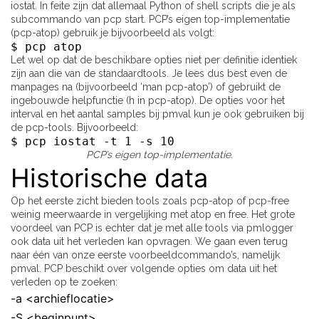
iostat. In feite zijn dat allemaal Python of shell scripts die je als
subcommando van pcp start. PCP’s eigen top-implementatie
(pcp-atop) gebruik je bijvoorbeeld als volgt:
$ pcp atop
Let wel op dat de beschikbare opties niet per definitie identiek
zijn aan die van de standaardtools. Je lees dus best even de
manpages na (bijvoorbeeld ‘man pcp-atop’) of gebruikt de
ingebouwde helpfunctie (h in pcp-atop). De opties voor het
interval en het aantal samples bij pmval kun je ook gebruiken bij
de pcp-tools. Bijvoorbeeld:
$ pcp iostat -t 1 -s 10
PCP’s eigen top-implementatie.
Historische data
Op het eerste zicht bieden tools zoals pcp-atop of pcp-free
weinig meerwaarde in vergelijking met atop en free. Het grote
voordeel van PCP is echter dat je met alle tools via pmlogger
ook data uit het verleden kan opvragen. We gaan even terug
naar één van onze eerste voorbeeldcommando’s, namelijk
pmval. PCP beschikt over volgende opties om data uit het
verleden op te zoeken:
-a <archieflocatie>
-S <beginpunt>