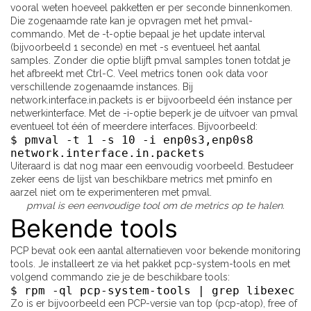
vooral weten hoeveel pakketten er per seconde binnenkomen.
Die zogenaamde rate kan je opvragen met het pmval-
commando. Met de -t-optie bepaal je het update interval
(bijvoorbeeld 1 seconde) en met -s eventueel het aantal
samples. Zonder die optie blijft pmval samples tonen totdat je
het afbreekt met Ctrl-C. Veel metrics tonen ook data voor
verschillende zogenaamde instances. Bij
network.interface.in.packets is er bijvoorbeeld één instance per
netwerkinterface. Met de -i-optie beperk je de uitvoer van pmval
eventueel tot één of meerdere interfaces. Bijvoorbeeld:
$ pmval -t 1 -s 10 -i enp0s3,enp0s8
network.interface.in.packets
Uiteraard is dat nog maar een eenvoudig voorbeeld. Bestudeer
zeker eens de lijst van beschikbare metrics met pminfo en
aarzel niet om te experimenteren met pmval.
pmval is een eenvoudige tool om de metrics op te halen.
Bekende tools
PCP bevat ook een aantal alternatieven voor bekende monitoring
tools. Je installeert ze via het pakket pcp-system-tools en met
volgend commando zie je de beschikbare tools:
$ rpm -ql pcp-system-tools | grep libexec
Zo is er bijvoorbeeld een PCP-versie van top (pcp-atop), free of