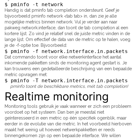
$ pminfo -t network
Handig is dat pminfo tab completion ondersteunt. Geef je
bijvoorbeeld pminfo network <tab tab> in, dan zie je alle
mogelijke metrics binnen network. Vul je verder aan naar
pakweg network.interface, dan toont de tab completion al een
kortere lijst. Zo vind je relatief snel de juiste metric vinden in de
lange lijst. Om effectief de data van de metric op te halen, voeg
je de -f-optie toe. Bijvoorbeeld:
$ pminfo -f network.interface.in.packets
Dat commando toont voor elke netwerkinterface het aantal
inkomende pakketten sinds de monitoring agent gestart is. Je
kan trouwens een gedetailleerde beschrijving van een bepaalde
metric opvragen met:
$ pminfo -T network.interface.in.packets
pminfo toont de beschikbare metrics, mét tab completion!
Realtime monitoring
Monitoring tools gebruik je vaak wanneer er zich een probleem
voordoet op het systeem. Dan ben je meestal niet
geïnteresseerd in een metric op één specifiek ogenblik, maar
eerder in de evolutie van die metric. In het voorbeeld hierboven
maakt het weinig uit hoeveel netwerkpakketten er reeds
binnengekomen zijn op een bepaalde interface. We willen