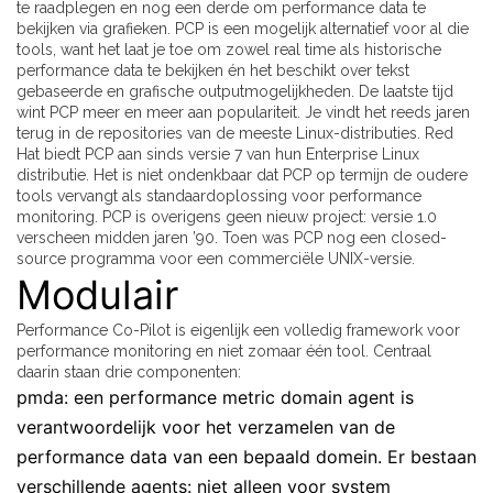
te raadplegen en nog een derde om performance data te
bekijken via grafieken. PCP is een mogelijk alternatief voor al die
tools, want het laat je toe om zowel real time als historische
performance data te bekijken én het beschikt over tekst
gebaseerde en grafische outputmogelijkheden. De laatste tijd
wint PCP meer en meer aan populariteit. Je vindt het reeds jaren
terug in de repositories van de meeste Linux-distributies. Red
Hat biedt PCP aan sinds versie 7 van hun Enterprise Linux
distributie. Het is niet ondenkbaar dat PCP op termijn de oudere
tools vervangt als standaardoplossing voor performance
monitoring. PCP is overigens geen nieuw project: versie 1.0
verscheen midden jaren ’90. Toen was PCP nog een closed-
source programma voor een commerciële UNIX-versie.
Modulair
Performance Co-Pilot is eigenlijk een volledig framework voor
performance monitoring en niet zomaar één tool. Centraal
daarin staan drie componenten:
pmda: een performance metric domain agent is
verantwoordelijk voor het verzamelen van de
performance data van een bepaald domein. Er bestaan
verschillende agents: niet alleen voor system