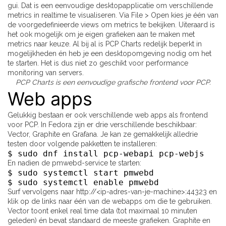
gui. Dat is een eenvoudige desktopapplicatie om verschillende
metrics in realtime te visualiseren. Via File > Open kies je één van
de voorgedefinieerde views om metrics te bekijken. Uiteraard is
het ook mogelijk om je eigen grafieken aan te maken met
metrics naar keuze. Al bij al is PCP Charts redelijk beperkt in
mogelijkheden én heb je een desktopomgeving nodig om het
te starten. Het is dus niet zo geschikt voor performance
monitoring van servers.
PCP Charts is een eenvoudige grafische frontend voor PCP.
Web apps
Gelukkig bestaan er ook verschillende web apps als frontend
voor PCP. In Fedora zijn er drie verschillende beschikbaar:
Vector, Graphite en Grafana. Je kan ze gemakkelijk alledrie
testen door volgende pakketten te installeren:
$ sudo dnf install pcp-webapi pcp-webjs
En nadien de pmwebd-service te starten:
$ sudo systemctl start pmwebd
$ sudo systemctl enable pmwebd
Surf vervolgens naar http://<ip-adres-van-je-machine>:44323 en
klik op de links naar één van de webapps om die te gebruiken.
Vector toont enkel real time data (tot maximaal 10 minuten
geleden) én bevat standaard de meeste grafieken. Graphite en