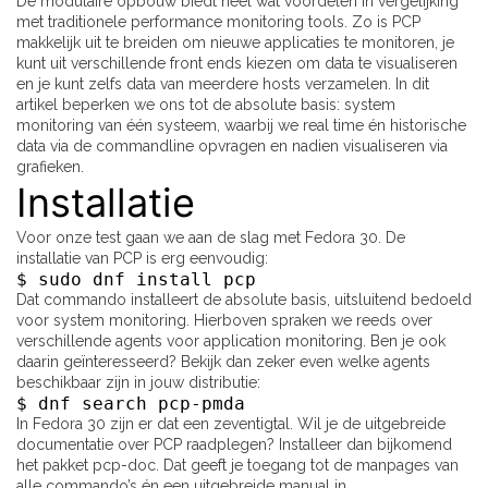
De modulaire opbouw biedt heel wat voordelen in vergelijking
met traditionele performance monitoring tools. Zo is PCP
makkelijk uit te breiden om nieuwe applicaties te monitoren, je
kunt uit verschillende front ends kiezen om data te visualiseren
en je kunt zelfs data van meerdere hosts verzamelen. In dit
artikel beperken we ons tot de absolute basis: system
monitoring van één systeem, waarbij we real time én historische
data via de commandline opvragen en nadien visualiseren via
grafieken.
Installatie
Voor onze test gaan we aan de slag met Fedora 30. De
installatie van PCP is erg eenvoudig:
$ sudo dnf install pcp
Dat commando installeert de absolute basis, uitsluitend bedoeld
voor system monitoring. Hierboven spraken we reeds over
verschillende agents voor application monitoring. Ben je ook
daarin geïnteresseerd? Bekijk dan zeker even welke agents
beschikbaar zijn in jouw distributie:
$ dnf search pcp-pmda
In Fedora 30 zijn er dat een zeventigtal. Wil je de uitgebreide
documentatie over PCP raadplegen? Installeer dan bijkomend
het pakket pcp-doc. Dat geeft je toegang tot de manpages van
alle commando’s én een uitgebreide manual in