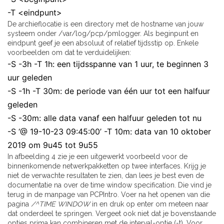
-T <eindpunt>
De archieflocatie is een directory met de hostname van jouw
systeem onder /var/log/pcp/pmlogger. Als beginpunt en
eindpunt geef je een absoluut of relatief tijdsstip op. Enkele
voorbeelden om dat te verduidelijken:
-S -3h -T 1h: een tijdsspanne van 1 uur, te beginnen 3
uur geleden
-S -1h -T 30m: de periode van één uur tot een halfuur
geleden
-S -30m: alle data vanaf een halfuur geleden tot nu
-S ‘@ 19-10-23 09:45:00’ -T 10m: data van 10 oktober
2019 om 9u45 tot 9u55
In afbeelding 4 zie je een uitgewerkt voorbeeld voor de
binnenkomende netwerkpakketten op twee interfaces. Krijg je
niet de verwachte resultaten te zien, dan lees je best even de
documentatie na over de time window specification. Die vind je
terug in de manpage van PCPIntro. Voer na het openen van die
pagina
/^TIME WINDOW
in en druk op enter om meteen naar
dat onderdeel te springen. Vergeet ook niet dat je bovenstaande
opties prima kan combineren met de interval-optie (-t). Voor