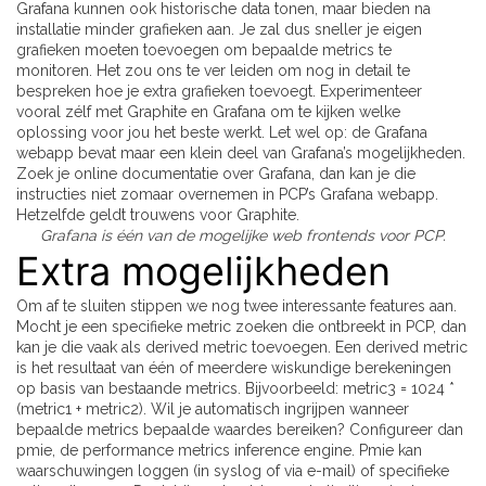
Grafana kunnen ook historische data tonen, maar bieden na
installatie minder grafieken aan. Je zal dus sneller je eigen
grafieken moeten toevoegen om bepaalde metrics te
monitoren. Het zou ons te ver leiden om nog in detail te
bespreken hoe je extra grafieken toevoegt. Experimenteer
vooral zélf met Graphite en Grafana om te kijken welke
oplossing voor jou het beste werkt. Let wel op: de Grafana
webapp bevat maar een klein deel van Grafana’s mogelijkheden.
Zoek je online documentatie over Grafana, dan kan je die
instructies niet zomaar overnemen in PCP’s Grafana webapp.
Hetzelfde geldt trouwens voor Graphite.
Grafana is één van de mogelijke web frontends voor PCP.
Extra mogelijkheden
Om af te sluiten stippen we nog twee interessante features aan.
Mocht je een specifieke metric zoeken die ontbreekt in PCP, dan
kan je die vaak als derived metric toevoegen. Een derived metric
is het resultaat van één of meerdere wiskundige berekeningen
op basis van bestaande metrics. Bijvoorbeeld: metric3 = 1024 *
(metric1 + metric2). Wil je automatisch ingrijpen wanneer
bepaalde metrics bepaalde waardes bereiken? Configureer dan
pmie, de performance metrics inference engine. Pmie kan
waarschuwingen loggen (in syslog of via e-mail) of specifieke