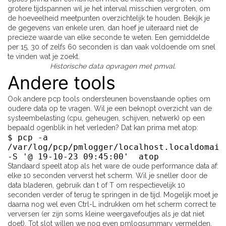
grotere tijdspannen wil je het interval misschien vergroten, om
de hoeveelheid meetpunten overzichtelijk te houden. Bekijk je
de gegevens van enkele uren, dan hoef je uiteraard niet de
precieze waarde van elke seconde te weten. Een gemiddelde
per 15, 30 of zelfs 60 seconden is dan vaak voldoende om snel
te vinden wat je zoekt.
Historische data opvragen met pmval.
Andere tools
Ook andere pcp tools ondersteunen bovenstaande opties om
oudere data op te vragen. Wil je een beknopt overzicht van de
systeembelasting (cpu, geheugen, schijven, netwerk) op een
bepaald ogenblik in het verleden? Dat kan prima met atop:
$ pcp -a
/var/log/pcp/pmlogger/localhost.localdomain
-S '@ 19-10-23 09:45:00' atop
Standaard speelt atop als het ware de oude performance data af:
elke 10 seconden ververst het scherm. Wil je sneller door de
data bladeren, gebruik dan t of T om respectievelijk 10
seconden verder of terug te springen in de tijd. Mogelijk moet je
daarna nog wel even Ctrl-L indrukken om het scherm correct te
verversen (er zijn soms kleine weergavefoutjes als je dat niet
doet). Tot slot willen we nog even pmlogsummary vermelden.