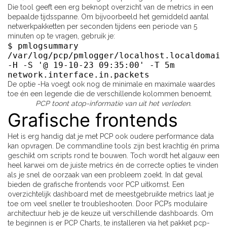
Die tool geeft een erg beknopt overzicht van de metrics in een
bepaalde tijdsspanne. Om bijvoorbeeld het gemiddeld aantal
netwerkpakketten per seconden tijdens een periode van 5
minuten op te vragen, gebruik je:
$ pmlogsummary
/var/log/pcp/pmlogger/localhost.localdomain
-H -S '@ 19-10-23 09:35:00' -T 5m
network.interface.in.packets
De optie -Ha voegt ook nog de minimale en maximale waardes
toe én een legende die de verschillende kolommen benoemt.
PCP toont atop-informatie van uit het verleden.
Grafische frontends
Het is erg handig dat je met PCP ook oudere performance data
kan opvragen. De commandline tools zijn best krachtig én prima
geschikt om scripts rond te bouwen. Toch wordt het algauw een
heel karwei om de juiste metrics én de correcte opties te vinden
als je snel de oorzaak van een probleem zoekt. In dat geval
bieden de grafische frontends voor PCP uitkomst. Een
overzichtelijk dashboard met de meestgebruikte metrics laat je
toe om veel sneller te troubleshooten. Door PCP’s modulaire
architectuur heb je de keuze uit verschillende dashboards. Om
te beginnen is er PCP Charts, te installeren via het pakket pcp-