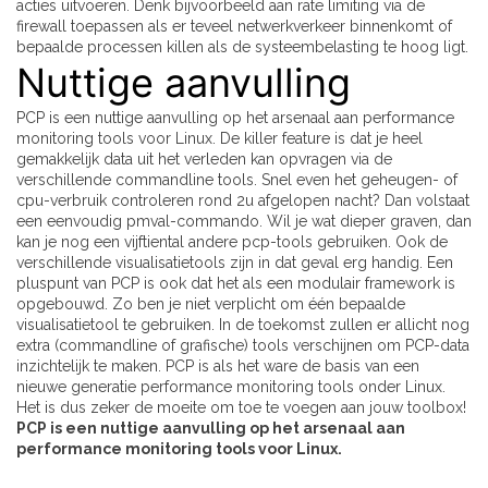
acties uitvoeren. Denk bijvoorbeeld aan rate limiting via de
firewall toepassen als er teveel netwerkverkeer binnenkomt of
bepaalde processen killen als de systeembelasting te hoog ligt.
Nuttige aanvulling
PCP is een nuttige aanvulling op het arsenaal aan performance
monitoring tools voor Linux. De killer feature is dat je heel
gemakkelijk data uit het verleden kan opvragen via de
verschillende commandline tools. Snel even het geheugen- of
cpu-verbruik controleren rond 2u afgelopen nacht? Dan volstaat
een eenvoudig pmval-commando. Wil je wat dieper graven, dan
kan je nog een vijftiental andere pcp-tools gebruiken. Ook de
verschillende visualisatietools zijn in dat geval erg handig. Een
pluspunt van PCP is ook dat het als een modulair framework is
opgebouwd. Zo ben je niet verplicht om één bepaalde
visualisatietool te gebruiken. In de toekomst zullen er allicht nog
extra (commandline of grafische) tools verschijnen om PCP-data
inzichtelijk te maken. PCP is als het ware de basis van een
nieuwe generatie performance monitoring tools onder Linux.
Het is dus zeker de moeite om toe te voegen aan jouw toolbox!
PCP is een nuttige aanvulling op het arsenaal aan
performance monitoring tools voor Linux.