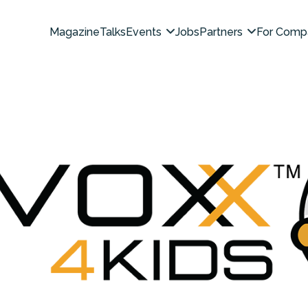
Magazine
Talks
Events
Jobs
Partners
For Comp