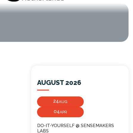
AUGUST 2026
24
AUG
04
APR
DO-IT-YOURSELF @ SENSEMAKERS
LABS