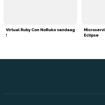
Virtual Ruby Con NoRuko vandaag
Microserv
!
Eclipse