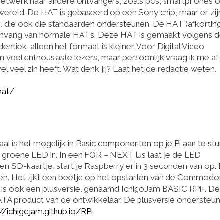
etwerk naar andere ontvangers, zoals pc’s, smartphones o
wereld. De HAT is gebaseerd op een Sony chip, maar er zij
 die ook die standaarden ondersteunen. De HAT (afkortin
 omvang van normale HAT’s. Deze HAT is gemaakt volgens d
entiek, alleen het formaat is kleiner. Voor Digital Video
m veel enthousiaste lezers, maar persoonlijk vraag ik me af 
 veel zin heeft. Wat denk jij? Laat het de redactie weten.
hat/
aal is het mogelijk in Basic componenten op je Pi aan te stu
groene LED in. In een FOR – NEXT lus laat je de LED
 SD-kaartje, start je Raspberry er in 3 seconden van op.
en. Het lijkt een beetje op het opstarten van de Commodo
 er is ook een plusversie, genaamd IchigoJam BASIC RPi+. D
DATA product van de ontwikkelaar. De plusversie ondersteun
://ichigojam.github.io/RPi