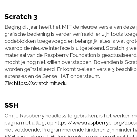
Scratch 3
Beging dit jaar heeft het MIT de nieuwe versie van dez
grafische bediening is verder verfraaid, er zijn tools to
codeblokken toegevoegd en belangrijk: alles is wat grote
waarop de nieuwe interface is uitgetekend. Scratch 3 we
materiaal van de Raspberry Foundation is geactualiseer
mocht je nog niet willen overstappen. Bovendien is Scratc
worden geïnstalleerd. Er komt wel een versie 3 beschikb
extensies en de Sense HAT ondersteunt.
Zie:
https://scratch.mit.edu
SSH
Om je Raspberry headless te gebruiken, is het werken m
pagina met uitleg, op
https://www.raspberrypi.org/doc
niet voldoende. Programmerende kinderen zijn minder ha
SSH van Tinkernut. Hij legt in enkele minuten uit wat het