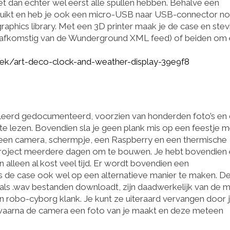
 dan echter wel eerst alle spullen hebben. Behalve een
uikt en heb je ook een micro-USB naar USB-connector no
aphics library. Met een 3D printer maak je de case en stev
r (afkomstig van de Wunderground XML feed) of beiden om
eek/art-deco-clock-and-weather-display-39e9f8
tailleerd gedocumenteerd, voorzien van honderden foto’s en
e lezen. Bovendien sla je geen plank mis op een feestje m
it een camera, schermpje, een Raspberry en een thermische
een project meerdere dagen om te bouwen. Je hebt bovendien
 alleen al kost veel tijd. Er wordt bovendien een
 is de case ook wel op een alternatieve manier te maken. D
e als .wav bestanden downloadt, zijn daadwerkelijk van de 
n robo-cyborg klank. Je kunt ze uiteraard vervangen door 
n, waarna de camera een foto van je maakt en deze meteen