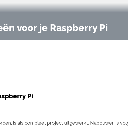
ën voor je Raspberry Pi
aspberry Pi
orden, is als compleet project uitgewerkt. Nabouwen is vo