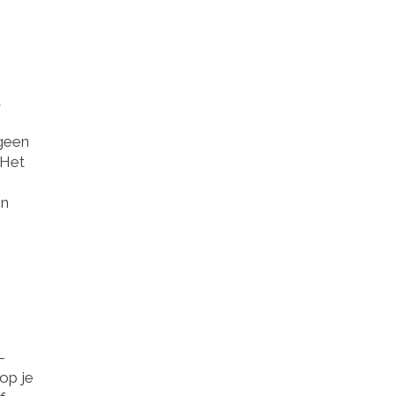
t
 geen
 Het
en
-
op je