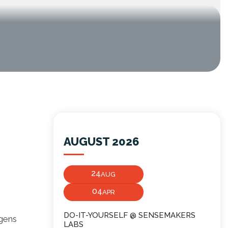
AUGUST 2026
24
AUG
04
APR
DO-IT-YOURSELF @ SENSEMAKERS
lgens
LABS