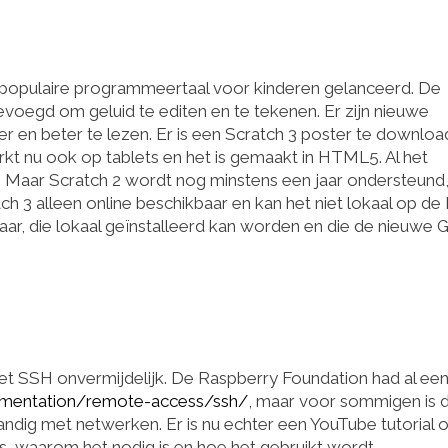
e populaire programmeertaal voor kinderen gelanceerd. De
egevoegd om geluid te editen en te tekenen. Er zijn nieuwe
r en beter te lezen. Er is een Scratch 3 poster te downloa
rkt nu ook op tablets en het is gemaakt in HTML5. Al het
d. Maar Scratch 2 wordt nog minstens een jaar ondersteund
h 3 alleen online beschikbaar en kan het niet lokaal op de 
aar, die lokaal geïnstalleerd kan worden en die de nieuwe 
et SSH onvermijdelijk. De Raspberry Foundation had al ee
umentation/remote-access/ssh/
, maar voor sommigen is 
ndig met netwerken. Er is nu echter een YouTube tutorial 
 is, waarom het nodig is en hoe het gebruikt wordt.