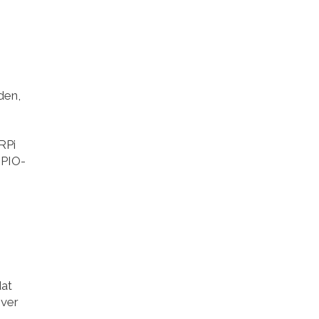
den,
,
RPi
GPIO-
n
dat
over