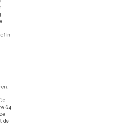
f
n
g
e
of in
ren.
 De
re 64
eze
t de