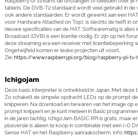
Raspberry of streamt de ontvangen tv-beelden over je n
tablets. De DVB-T2 standaard wordt veel gebruikt in de 
ook andere standaarden. Er wordt gewerkt aan een HAT,
voor Hardware Attached on Top), is slechts de helft in
nieuwe specificaties van de HAT. Softwarematig is alles id
Broadcast (DVB) is een licentie nodig. Er zijn op het foru
deze streaming era een receiver met licentiebeperking wel
Ongetwijfeld komen er leuke projecten uit voort.
Zie:
https://www.raspberrypi.org/blog/raspberry-pi-tv-
Ichigojam
Deze basic interpreter is ontwikkeld in Japan. Met deze t
Zo schakelt de simpele opdracht LED1 op de prompt de 
knipperen. Na download en bewaren van het image op een
prompt knippert en je kunt meteen in Basic programmer
in de jaren tachtig. IchigoJam BASIC RPi is gratis, maar
plusversie is alleen te koop in combinatie met een I-O 
Sense HAT en het Raspberry aanraakscherm. Info:
https