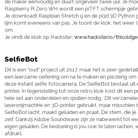
de maker eenvoudig en duurt ongeveer twee uur. Je moet
Raspberry Pi Zero WH wordt een piTFT schermpje gebr
Je downloadt Raspbian Stretch 9 en de pi3d 3D Python gr
lijm komt eveneens van pas. Je toont de klok, het wee
om.
Je vindt de klok op Hackster:
www.hackster.io/thisoldg
SelfieBot
Dit is een “oud” project uit 2017, maar het is zeer gede
een leerzame oefening om na te maken en plezierig om t
deze instant selfie fotocamera. De SelfieBot bestaat u
printer. In tegenstelling tot onze retro klok kost dit 
hele set aan onderdelen en spullen nodig. Dit verzamelen
lasersnijmachine en 3D-printer gebruikt, maar misschien
SelfieBot lacht, maakt geluiden en praat. De stem, die j
zelf. Dankzij Adobe Soundwave zijn ze nabewerkt tot ee
eigen geluiden. De bedoeling is jou ook te laten lache
afdrukt.