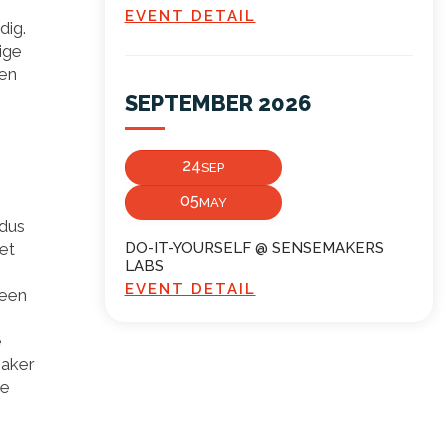
EVENT DETAIL
dig.
ige
 en
SEPTEMBER 2026
24
SEP
05
MAY
 dus
et
DO-IT-YOURSELF @ SENSEMAKERS
LABS
EVENT DETAIL
 een
e
maker
je